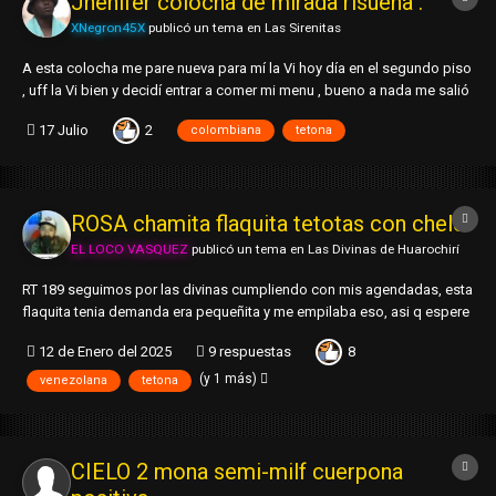
Jhenifer colocha de mirada risueña .
XNegron45X
publicó un tema en
Las Sirenitas
A esta colocha me pare nueva para mí la Vi hoy día en el segundo piso
, uff la Vi bien y decidí entrar a comer mi menu , bueno a nada me salió
este menu acontinuacion el menu de hoy día mi R: 1. Descripción del
2
17 Julio
colombiana
tetona
Rostro:carabina redonda ojos medianos nariz poco aguileña orejas
pequeñas cejas pint...
ROSA chamita flaquita tetotas con chele
EL LOCO VASQUEZ
publicó un tema en
Las Divinas de Huarochirí
RT 189 seguimos por las divinas cumpliendo con mis agendadas, esta
flaquita tenia demanda era pequeñita y me empilaba eso, asi q espere
q este libre y pa dentro me dijo q ella venia antes pero no encontre
8
12 de Enero del 2025
9 respuestas
ningun RT será q hay hermanos por aqui q tamb se guarda data bueno
empeezemos 1. Descripci...
(y 1 más)
venezolana
tetona
CIELO 2 mona semi-milf cuerpona