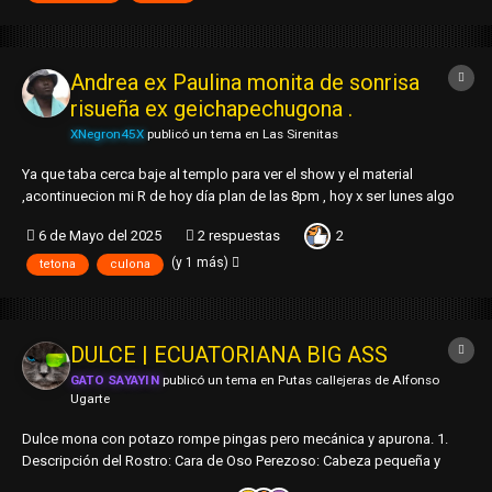
Andrea ex Paulina monita de sonrisa
risueña ex geichapechugona .
XNegron45X
publicó un tema en
Las Sirenitas
Ya que taba cerca baje al templo para ver el show y el material
,acontinuecion mi R de hoy día plan de las 8pm , hoy x ser lunes algo
de hermanos en el templo del saber 🥵 1. Descripción del
2
6 de Mayo del 2025
2 respuestas
Rostro:carabina pequeña chica semi ovalado ojos medio chinos
jaladitos con lentes color marrón , nariz...
(y 1 más)
tetona
culona
DULCE | ECUATORIANA BIG ASS
GATO SAYAYIN
publicó un tema en
Putas callejeras de Alfonso
Ugarte
Dulce mona con potazo rompe pingas pero mecánica y apurona. 1.
Descripción del Rostro: Cara de Oso Perezoso: Cabeza pequeña y
redonda, ojos chinitos, nariz ligeramente respingada, ojos medios