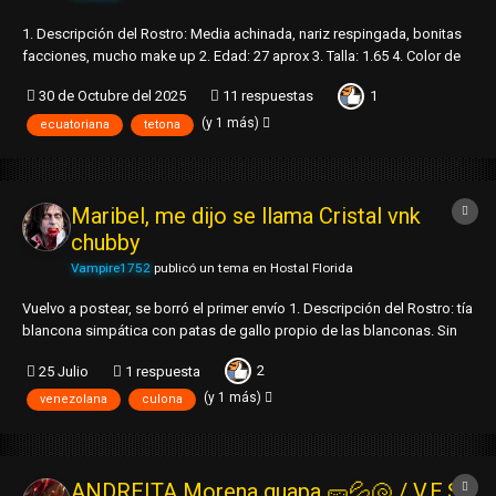
1. Descripción del Rostro: Media achinada, nariz respingada, bonitas
facciones, mucho make up 2. Edad: 27 aprox 3. Talla: 1.65 4. Color de
Piel: Trigueña clara 5. Contextura / Cintura / Barriga / Senos: Delgada /
1
30 de Octubre del 2025
11 respuestas
Si / Tienes estrias / Senos duritos 6. Caderas / Culo / Piern...
(y 1 más)
ecuatoriana
tetona
Maribel, me dijo se llama Cristal vnk
chubby
Vampire1752
publicó un tema en
Hostal Florida
Vuelvo a postear, se borró el primer envío 1. Descripción del Rostro: tía
blancona simpática con patas de gallo propio de las blanconas. Sin
maquillaje. Cabello lacio. 2. Edad: más de 30 3. Talla: 1.60 4. Color de
2
25 Julio
1 respuesta
Piel: blanca 5. Contextura / Cintura / Barriga / Senos...
(y 1 más)
venezolana
culona
ANDREITA Morena guapa 🥒💦🐚 / V.E.S