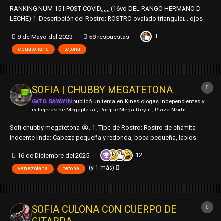
RANKING NUM 151 POST COVID,,,,,,,(16vo DEL RANGO HERMANO D
LECHE) 1. Descripción del Rostro: ROSTRO ovalado triangular... ojos
expresivios algo grandes..ligeritas ojeras... boca pequeña... nariz con
1
8 de Mayo del 2023
58 respuestas
ligerisima silla de montar..... si no saben el termino ...busquen....
cabello negro semila...
ecuatoriana
tetona
SOFIA | CHUBBY MEGATETONA
GATO SAYAYIN
publicó un tema en
Kinesiologas independientes y
callejeras de Megaplaza , Parque Mega Royal , Plaza Norte
Sofi chubby megatetona 😭. 1. Tipo de Rostro: Rostro de chamita
inocente linda: Cabeza pequeña y redonda, boca pequeña, labios
gruesitos, nariz pequeña, ojos redondos, cachetona, cabello negro
12
16 de Diciembre del 2025
lacio largo, cejas delgadas delineadas. 2. Edad: Base 20. 3. Talla:
1.55....
(y 1 más)
venezolana
tetona
SOFIA CULONA CON CUERPO DE
GITARRA