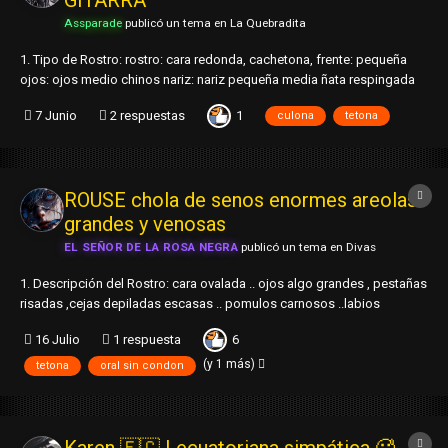
Assparade
publicó un tema en
La Quebradita
1. Tipo de Rostro: rostro: cara redonda, cachetona, frente: pequeña
ojos: ojos medio chinos nariz: nariz pequeña media ñata respingada
cejas: cejas delineadas pestañas: pestañas largas maquillada con su
1
7 Junio
2 respuestas
culona
tetona
rímel labios: labios semi gruesos cabello: tiene el...
ROUSE chola de senos enormes areolas
grandes y venosas
EL SEÑOR DE LA ROSA NEGRA
publicó un tema en
Divas
1. Descripción del Rostro: cara ovalada .. ojos algo grandes , pestañas
risadas ,cejas depiladas escasas .. pomulos carnosos ..labios
gruesos boca pequeña frente pequeña .. cabello larfole queda por las
6
16 Julio
1 respuesta
tetas .. tinte castaño semiondeado ..nariz pequeña 2. Edad: este año
cumple 28 3. T...
(y 1 más)
tetona
oral sin condon