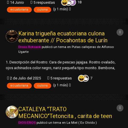
18
14 Junio
5 respuestas
chinitos, boca mediana, labios semi-gruesos y cabello negro lacio
largo. 2. Edad: 25 +...
(y 1 más)
ecuatoriana
culona
Karina trigueña ecuatoriana culona
exhuberante // Pocahontas de Lurín
Dross Rotzank
publicó un tema en
Putas callejeras de Alfonso
Ugarte
1. Descripción del Rostro: Cara de pescao jajajjaa. Rostro ovalado,
ojos achinados color negro, nariz pequeña tipo monito. Bembona,
labios carnosos al parecer operados, rico ver cuando chupa la pinga
7
2 de Julio del 2025
5 respuestas
con esa bembaza. Cabello lacio largo color negro, peinado ralla en
medio. 2. Edad: 23 me dijo...
(y 1 más)
ecuatoriana
culona
CATALEYA "TRATO
MECANICO"Tetoncita , carita de teen
DIOS EROS
publicó un tema en
La Miel ( Ex Olvido )