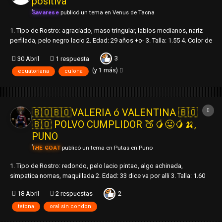
positiva
Savarese
publicó un tema en
Venus de Tacna
1. Tipo de Rostro: agraciado, maso tringular, labios medianos, nariz
perfilada, pelo negro lacio 2. Edad: 29 años +o- 3. Talla: 1.55 4. Color de
Piel: blancona 5. Contextura / Cintura / Barriga / Senos: semi-gruesa /
3
30 Abril
1 respuesta
maso con lipo / nop / talla m-g 6. Caderas / Culo / P...
(y 1 más)
ecuatoriana
culona
🇧🇴🇧🇴VALERIA ó VALENTINA 🇧🇴
🇧🇴 POLVO CUMPLIDOR 🍑🥭😛🥭🍌,
PUNO
THE GOAT
publicó un tema en
Putas en Puno
1. Tipo de Rostro: redondo, pelo lacio pintao, algo achinada,
simpatica nomas, maquillada 2. Edad: 33 dice va por alli 3. Talla: 1.60
aprox. 4. Color de Piel: trigueña 5. Contextura / Cintura / Barriga /
2
18 Abril
2 respuestas
Senos: regular/silas/algodones/grandes 🥵 6. Caderas /
Culo/Piernas:r...
tetona
oral sin condon