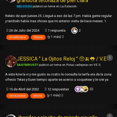
grandota tetonaza de piel clara
MELIODAS
publicó un tema en
La Estación
Relato de ayer jueves 25. Llegué a eso de las 7 pm. Había gente regular
y también había mas chicas que mi anterior visita de hace meses. 1.
Descripción del Rostro: cara de gordita simpática, cachetona, un poco
2
26 de Julio del 2024
1 respuesta
de papada. Rostro medio cuadrado, pelo lacio negro. 2. Edad: +30 milf
3. Ta...
(y 1 más)
ecuatoriana
tetona
JESSICA " La Ojitos Reloj " 🥺🍌👅 / V.E.S
SAGITARIUS37
publicó un tema en
Putas callejeras en V.E.S.
A esta kine la vi y me gusto su rostro le consulte la tarifa era de la zona
ofrecio Tetas y buen tiempo aparte se acerco a coquetear y le crei ya
estaba fierro dije ya si me estafa lo voy a dar duro 1. Tipo de Rostro:
22
15 de Abril del 2022
12 respuestas
Redondo resalta los ojos de color y grandes las cejas delineadas
gruesa...
(y 1 más)
venezolana
tetona