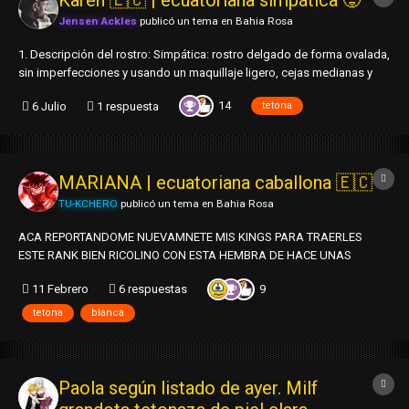
Karen 🇪🇨 | ecuatoriana simpática 🥵
Jensen Ackles
publicó un tema en
Bahia Rosa
1. Descripción del rostro: Simpática: rostro delgado de forma ovalada,
sin imperfecciones y usando un maquillaje ligero, cejas medianas y
delineadas, pestañas postizas, ojos pequeños de tonalidad clara,
14
6 Julio
1 respuesta
tetona
orejas medianas, nariz pequeña, así como perfilada, labios medianos
y tiene el cabello lacio...
MARIANA | ecuatoriana caballona 🇪🇨
TU-KCHERO
publicó un tema en
Bahia Rosa
ACA REPORTANDOME NUEVAMNETE MIS KINGS PARA TRAERLES
ESTE RANK BIEN RICOLINO CON ESTA HEMBRA DE HACE UNAS
SEMANAS ATRAS , DESPUES DE LLENARLE EL UTERO DE LECHE A MI
9
11 Febrero
6 respuestas
PELUCHERA SALI AL BAR A RECARGAR LOS PORONGOS, LISTO CON
EL SOLDADO BIEN RECUPERADO ABORDE A ESTA KINE 1. Tipo de
tetona
blanca
Rostro: CURIOS...
Paola según listado de ayer. Milf