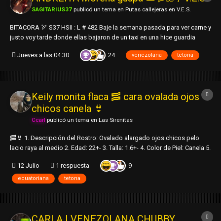
SAGITARIUS37
publicó un tema en
Putas callejeras en V.E.S.
BITACORA 🏹 S37 HSII : L # 482 Baje la semana pasada para ver carne y
justo voy tarde donde ellas bajaron de un taxi en una hice guardia
espere donde en una le cai entreviste me gusto lo positiva y con fe
24
Jueves a las 04:30
venezolana
tetona
para el Telo 1. Descripción del Rostro: Ovalado resalta los labios g...
Keily monita flaca ​🥓 ​cara ovalada ojos
chicos canela​ 👙
Ccarl
publicó un tema en
Las Sirenitas
🥓👙 1. Descripción del Rostro: Ovalado alargado ojos chicos pelo
lacio raya al medio 2. Edad: 22+- 3. Talla: 1.6+- 4. Color de Piel: Canela 5.
Contextura / Cintura / Barriga / Senos: Flaquita cintura chica cero
9
12 Julio
1 respuesta
barriga tetas grandes algo caines obvio 6. Caderas...
ecuatoriana
tetona
CARLA | VENEZOLANA CHUBBY