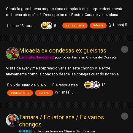
Gabriela gordibuena megaculona complaciente, sorprendentemente
de buena atención. 1. Descripción del Rostro: Cara de venezolana
negra y gordita: Cabeza ovalada, cejas gruesas, ojos redondos
(y 1 más)
8
hace 13 horas
venezolana
tetona
medios chinitos, nariz de chanchito, boca mediana, labios gruesos, y
cabel...
Micaela ex condesas ex gueishas
LuchitøFerNandøDíaZ
publicó un tema en
Clínica del Corazón
Visita de ayer y me sorprendio verla en este chongo y le entre
nuevamente como la conosco desde las conejas cuando no tenia
tetas y daba mejores sentones y te rompia la pinga entonces me
12
26 de Junio del 2025
4 respuestas
acerque y entre. 1. Descripción del Rostro: bueno bien maquillada,
pestañas largas media achinada labios semi...
(y 1 más)
ecuatoriana
culona
Tamara / Ecuatoriana / Ex varios
chongos
ROMEØ
publicó un tema en
Clínica del Corazón