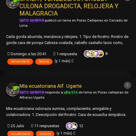
CULONA DROGADICTA, RELOJERA Y
MALAGRACIA
GATO SAYAYIN
publicó un tema en
Putas Callejeras en Cercado de
Lima
Carla gorda aburrida, mecánica y relojera. 1. Tipo de Rostro: Rostro de
gorda cara de yonqui Cabeza ovalada, cabello castaño lacio corto,
ojos redondos medios jalados, cachetona, cejas delgadas, nariz de
8
Domingo a las 20:41
1 respuesta
chanchito, boca grande y con labios gruesos. 2. Edad: 26 +/-. 3....
(y 1 más)
venezolana
tetona
Mía ecuatoriana Alf. Ugarte
GATO SAYAYIN
responde a
jefry.516
de tema en
Putas callejeras de
Alfonso Ugarte
Mia ecuatoriana culonaza sumisa, complaciente, amigable y
colaboradora. 1. Descripción del Rostro: Cara de ecuacha simpática:
Cabeza ovalada, ojos chinitos, nariz anchita, boca mediana, labios
12
25 Julio
11 respuestas
semi-gruesos, dientes del medio semi-separados y cabello castaño
oscuro lacio corto. Es sim...
(y 1 más)
ecuatoriana
culona