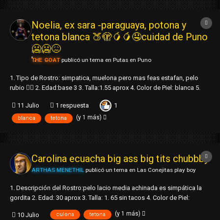
Noelia, ex sara -paraguaya, potona y
tetona blanca 🍑🫣🥭🥭🤤cuidad de Puno
🥶🥶😖
THE GOAT
publicó un tema en
Putas en Puno
1. Tipo de Rostro: simpatica, muelona pero mas feas estafan, pelo
rubio 🙂‍↕️ 2. Edad:base 3 3. Talla:1.55 aprox 4. Color de Piel: blanca 5.
Contextura / Cintura / Barriga / Senos: regular/ silas/ rollines/ melones
1
11 Julio
1 respuesta
con pezones rosados 🥵 6. Caderas / Culo / Piernas: ricas/ca...
(y 1 más)
blanca
tetona
Carolina ecuacha big ass big tits chubbby
ARTHAS MENETHIL
publicó un tema en
Las Conejitas play boy
1. Descripción del Rostro:pelo lacio media achinada es simpática la
gordita 2. Edad: 30 aprox 3. Talla: 1. 65 sin tacos 4. Color de Piel:
trigueña clara 5. Contextura / Cintura / Barriga / Senos: gruesaa.. Pero
(y 1 más)
10 Julio
culona
tetona
con buenas curvas con barriga pero con tremendas tetas a