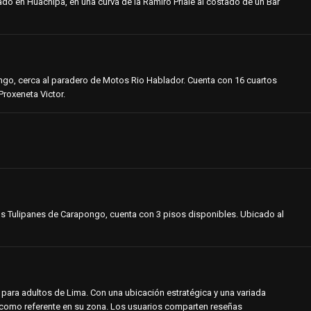
icado en Huachipa, en una curva de la Ramiro Priale al costado de un Bar
go, cerca al paradero de Motos Rio Hablador. Cuenta con 16 cuartos
Proxeneta Victor.
 los Tulipanes de Carapongo, cuenta con 3 pisos disponibles. Ubicado al
o para adultos de Lima. Con una ubicación estratégica y una variada
 como referente en su zona. Los usuarios comparten reseñas