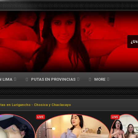
¿Us
N LIMA
PUTAS EN PROVINCIAS
MORE
tas en Lurigancho - Chosica y Chaclacayo