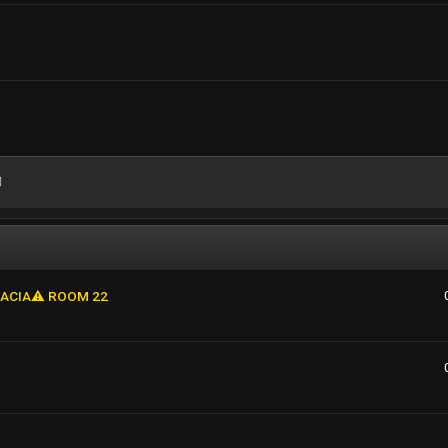
CIA​⚠️​ ROOM 22