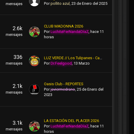
Por
pollito azul
,
23 de Enero del 2025
mensajes
CLUB MADONNA 2026
2.6k
Por
LuchitøFerNandøDíaZ
,
hace 11
mensajes
horas
336
LUZ VERDE // Los Tulipanes - Carapongo
Por
Dr.Feelgood
,
13 Marzo
mensajes
Oasis Club - REPORTES
2.1k
Por
javiermedrano
,
25 de Enero del
mensajes
2023
LA ESTACIÓN DEL PLACER 2026
3.1k
Por
LuchitøFerNandøDíaZ
,
hace 11
mensajes
horas