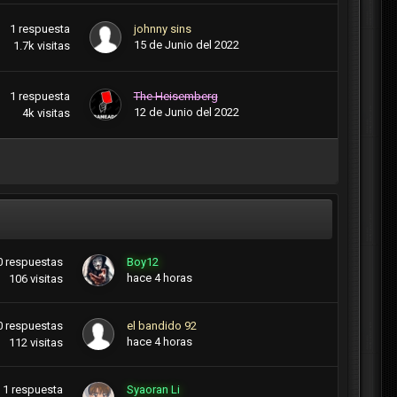
1
respuesta
johnny sins
15 de Junio del 2022
1.7k
visitas
1
respuesta
The Heisemberg
12 de Junio del 2022
4k
visitas
0
respuestas
Boy12
hace 4 horas
106
visitas
0
respuestas
el bandido 92
hace 4 horas
112
visitas
1
respuesta
Syaoran Li