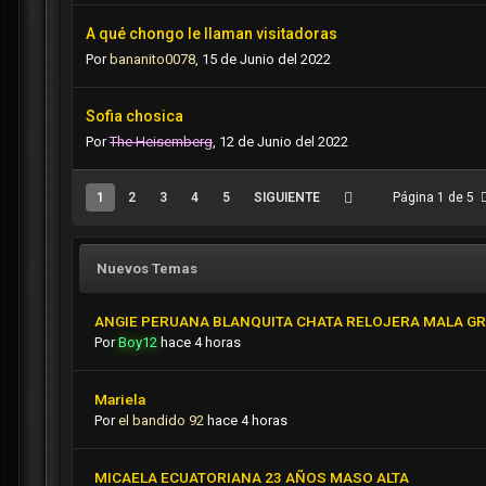
A qué chongo le llaman visitadoras
Por
bananito0078
,
15 de Junio del 2022
Sofia chosica
Por
The Heisemberg
,
12 de Junio del 2022
1
2
3
4
5
SIGUIENTE
Página 1 de 5
Nuevos Temas
ANGIE PERUANA BLANQUITA CHATA RELOJERA MALA GRA
Por
Boy12
hace 4 horas
Mariela
Por
el bandido 92
hace 4 horas
MICAELA ECUATORIANA 23 AÑOS MASO ALTA