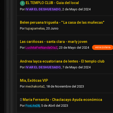
EL TEMPLO CLUB - Guia del local
Por
IVAR EL DESHUESADO
,
2 de Mayo del 2024
Belen peruana trigueña - " La casa de las muñecas"
Por
tupapamelaa
,
20 Junio
Las cariñosas - santa clara - marly joven
venezolana
Por
LuchitøFerNandøDíaZ
,
23 de Mayo del 2024
Andrea layca ecuatoriana de lentes - El templo club
Por
IVAR EL DESHUESADO
,
7 de Mayo del 2024
Mía, Exóticas VIP
Por
mechakorta2
,
18 de Noviembre del 2023
María Fernanda - Chaclacayo Ayuda económica
Por
FoxLite28
,
5 de Abril del 2023