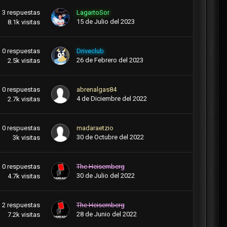
3
respuestas
LagartoSor
15 de Julio del 2023
8.1k
visitas
0
respuestas
Driveclub
26 de Febrero del 2023
2.5k
visitas
0
respuestas
abrenalgas84
4 de Diciembre del 2022
2.7k
visitas
0
respuestas
madaraetzio
30 de Octubre del 2022
3k
visitas
0
respuestas
The Heisemberg
30 de Julio del 2022
4.7k
visitas
2
respuestas
The Heisemberg
28 de Junio del 2022
7.2k
visitas