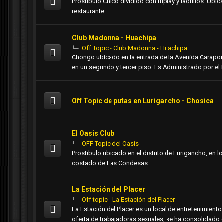
Prostíbulo Chico dividido con triplay y ladrillos. Ub
restaurante.
Club Madonna - Huachipa
Off Topic - Club Madonna - Huachipa
Chongo ubicado en la entrada de la Avenida Carapon
en un segundo y tercer piso. Es Administrado por el 
Off Topic de putas en Lurigancho - Chosica
El Oasis Club
OFF Topic del Oasis
Prostibulo ubicado en el distrito de Lurigancho, en
costado de Las Condesas.
La Estación del Placer
Off topic - La Estación del Placer
La Estación del Placer es un local de entretenimient
oferta de trabajadoras sexuales, se ha consolidado