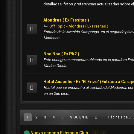
detalladas, fotos y referencias actualizadas sobre e
Alondras ( Ex Fresitas )
Off Topic - Alondras ( Ex Fresitas )
Entrada de la Avenida Carapongo, en el segundo piso d
Madonna.
Noa Noa ( Ex Pk2 )
Este chongo se encuentra ubicado en el paradero Esta
fábrica Gloria.
Hotal Anapolis - Ex "El Erizo" (Entrada a Cara
Hostal que se encuentra al costado del Madonna, por 
en un 2do piso.
1
2
3
4
5
SIGUIENTE
Página 1 de 5
Nuevo chongo El templo Club
1
2