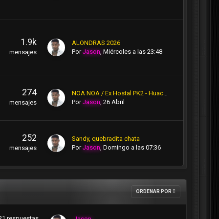
1.9k
ALONDRAS 2026
Por
Jason
,
Miércoles a las 23:48
mensajes
274
NOA NOA / Ex Hostal PK2 - Huachipa.
Por
Jason
,
26 Abril
mensajes
252
Sandy, quebradita chata
Por
Jason
,
Domingo a las 07:36
mensajes
ORDENAR POR
21
respuestas
Jason