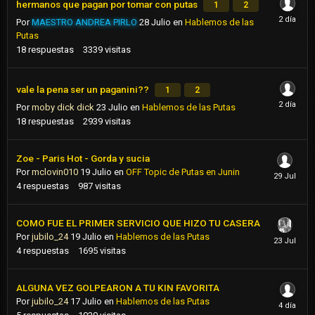
hermanos que pagan por tomar con putas
1
2
Por
MAESTRO ANDREA PIRLO
28 Julio
en
Hablemos de las
Putas
18
respuestas
3339
visitas
vale la pena ser un paganini??
1
2
Por
moby dick dick
23 Julio
en
Hablemos de las Putas
18
respuestas
2939
visitas
Zoe - Paris Hot - Gorda y sucia
Por
mclovin010
19 Julio
en
OFF Topic de Putas en Junin
4
respuestas
987
visitas
COMO FUE EL PRIMER SERVICIO QUE HIZO TU CASERA
Por
jubilo_24
19 Julio
en
Hablemos de las Putas
4
respuestas
1695
visitas
ALGUNA VEZ GOLPEARON A TU KIN FAVORITA
Por
jubilo_24
17 Julio
en
Hablemos de las Putas