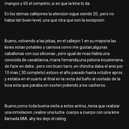
mangos y 60 el completo ,si es que la kine lo da.
En los demas callejones la atencion sigue siendo 20 , pero no
habia tan buen level, una que otra que son la excepcion.
Bueno, volviendo a las jebas, en el callejon 1 en su mayoria las
kines estan potables y carnosa como me gustan,algunas
caballonas con sus siliconas , pero igual de ricas.Habia una
conocida de casablanca, maria fernanda,una patona ecuatoriana,
de face en debe , pero con buen tarro ,en chincha daba el anis por
10 mas ( 30 completo) estuvo el año pasado hasta octubre aprox.
y estaba en el cuarto al final en la recta del baño.al costado de la
loca esta que paraba sin sosten jodiendo a los cacheros.
Bueno,como toda buena visita a estos antros ,tenia que realizar
una inmolacion ,realice una lucha cuerpo a cuerpo con una kine
llamada MIA. ahy les dejo el rating.