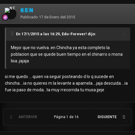
K E N
Publicado
17 de Enero del 2015
En 17/1/2015 a las 16:29, Edu-Forever! dijo:
Mejor que no vuelva..en Chincha ya esta completo la
poblacion que se quede buen tiempo en el chinarro o mona
lisa..jajaja
si me quedo ....quien va seguir posteando d lo q sucede en
chincha....ia no quieres m la levante a apamela....jaja descuida....ia
fue ia paso de moda...ta muy rrecorrida tu musa jjeje
ANTERIOR
Página 1 de 16
SIGUIENTE