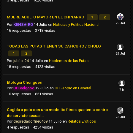
5
respuestas
1020
visitas
MUERE ADULTO MAYOR EN EL CHINARRO
1
2
Por
KENSHIRO
14 Julio
en
Noticias y Politica Nacional
16
respuestas
3718
visitas
TODAS LAS PUTAS TIENEN SU CAFICUHO / CHULO
1
2
Por
jubilo_24
14 Julio
en
Hablemos de las Putas
18
respuestas
4123
visitas
Etología Chongueril
Por
Dr.Feelgood
12 Julio
en
OFF-Topic en General
10
respuestas
651
visitas
Cogida a pelo con una modelito fitnes que tenía centro
de servicio sexual...
Por
depredadorfire6469
11 Julio
en
Relatos Eróticos
4
respuestas
4254
visitas