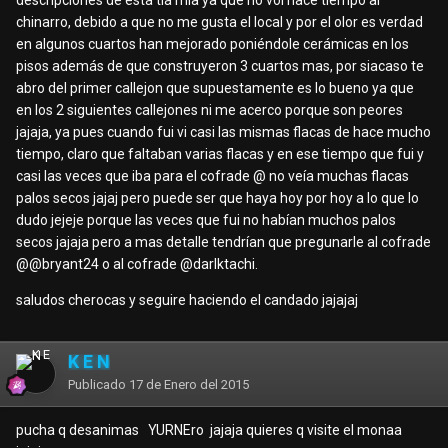
descripciones de esta tia mia ya que no voi hace tiempo al
chinarro, debido a que no me gusta el local y por el olor es verdad
en algunos cuartos han mejorado poniéndole cerámicas en los
pisos además de que construyeron 3 cuartos mas, por siacaso te
abro del primer callejon que supuestamente es lo bueno ya que
en los 2 siguientes callejones ni me acerco porque son peores
jajaja, ya pues cuando fui vi casi las mismas flacas de hace mucho
tiempo, claro que faltaban varias flacas y en ese tiempo que fui y
casi las veces que iba para el cofrade @
no veía muchas flacas
palos secos jajaj pero puede ser que haya hoy por hoy a lo que lo
dudo jejeje porque las veces que fui no habían muchos palos
secos jajaja pero a mas detalle tendrían que pregunarle al cofrade
@
@bryant24
o al cofrade @darlktachi.
saludos cherocas y seguire haciendo el candado jajajaj
K E N
Publicado
17 de Enero del 2015
pucha q desanimas YURNEro jajaja quieres q visite el monaa