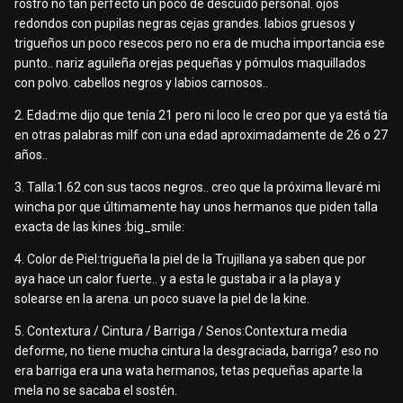
rostro no tan perfecto un poco de descuido personal. ojos
redondos con pupilas negras cejas grandes. labios gruesos y
trigueños un poco resecos pero no era de mucha importancia ese
punto.. nariz aguileña orejas pequeñas y pómulos maquillados
con polvo. cabellos negros y labios carnosos..
2. Edad:me dijo que tenía 21 pero ni loco le creo por que ya está tía
en otras palabras milf con una edad aproximadamente de 26 o 27
años..
3. Talla:1.62 con sus tacos negros.. creo que la próxima llevaré mi
wincha por que últimamente hay unos hermanos que piden talla
exacta de las kines :big_smile:
4. Color de Piel:trigueña la piel de la Trujillana ya saben que por
aya hace un calor fuerte.. y a esta le gustaba ir a la playa y
solearse en la arena. un poco suave la piel de la kine.
5. Contextura / Cintura / Barriga / Senos:Contextura media
deforme, no tiene mucha cintura la desgraciada, barriga? eso no
era barriga era una wata hermanos, tetas pequeñas aparte la
mela no se sacaba el sostén.