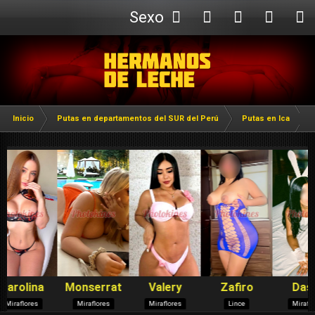
Sexo
Webcam
Inicio
Putas en departamentos del SUR del Perú
Putas en Ica