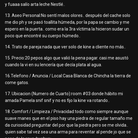
y fuaaa salío arta leche Nestlé..
13. Aseo Personal:No sentí malos olores.. después del cache solo
me dio ph y se pasó toallita húmeda, por la papa se cambio y me
espero en la puerta.. como era la 3ra víctima la hicieron sudar un
poco que encontré su cuerpo húmedo..
14. Trato de pareja:nada que ver solo de kine a cliente no más..
15. Precio:20 pepos algo que valió la pena pagar. casi me asustó
cuando la vi en su lencería que decía plata al agua.
16.Telefono / Anuncia / Local:Casa Blanca de Chincha la tierra de
come gatos.
17. Ubicacion (Numero de Cuarto):room #03 donde hábito mi
amada Pamela snif snif y no es fijo la kine va rotando..
18. Comfort / Limpieza / Privacidad:todo como siempre aunque
suave manes que en el piso hay una piedra de regular tamaño me
da curiosidad preguntar del por que la piedra pero se me olvida..
quien sabe tal vez sea una arma para reventar al pende jo que se