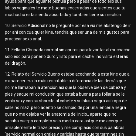
ayuda para que aguante pichula pero a pesar de todo ello sus
labios vaginales te mete buenas encerradas que sientes que tu
muchacho esta siendo absorbido y también tiene su mechón.
10. Servicio Adicional:no le pregunté por esa vía me abstengo de ir
por ahí con cualquier kine, tendría que ser una de mis gustos para
practicar sexo anal.
11. Fellatio:Chupada normal sin apuros para levantar al muchacho
solo eso para ponerlo duro y listo para el cache.. no visita esferas
del dragón.
12. Relato del Servicio:Bueno estaba acechando a esta kine que a
mi parecer era la más rescatable a diferencia de las demás que
no me llamaban la atención así que la observe bien de cabeza y
pies y saque mi conclusión que estaba buena para follarla se le
venía sexy con su shorcito al cohete y su blusa negra así ropa de
calle no máz..pero adentro se cambio de por una lencería negra
que no me dejaba ver la anatomia del inicio.. aparte que no
sacaba cuerpo completo solo media cara así que me acerque
amablemente le traze precio y me complacio con sus palabras
"servicio normal con orales y caricias hasta que te termines sin