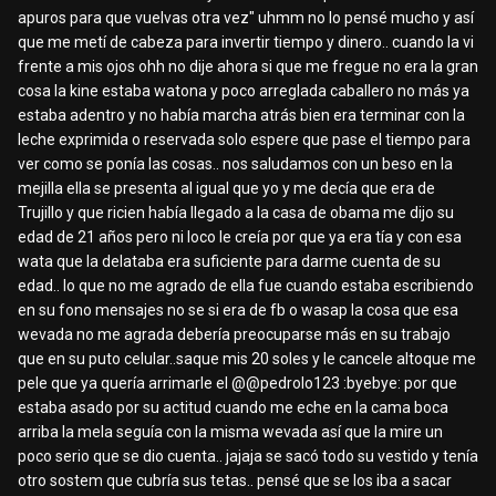
apuros para que vuelvas otra vez" uhmm no lo pensé mucho y así
que me metí de cabeza para invertir tiempo y dinero.. cuando la vi
frente a mis ojos ohh no dije ahora si que me fregue no era la gran
cosa la kine estaba watona y poco arreglada caballero no más ya
estaba adentro y no había marcha atrás bien era terminar con la
leche exprimida o reservada solo espere que pase el tiempo para
ver como se ponía las cosas.. nos saludamos con un beso en la
mejilla ella se presenta al igual que yo y me decía que era de
Trujillo y que ricien había llegado a la casa de obama me dijo su
edad de 21 años pero ni loco le creía por que ya era tía y con esa
wata que la delataba era suficiente para darme cuenta de su
edad.. lo que no me agrado de ella fue cuando estaba escribiendo
en su fono mensajes no se si era de fb o wasap la cosa que esa
wevada no me agrada debería preocuparse más en su trabajo
que en su puto celular..saque mis 20 soles y le cancele altoque me
pele que ya quería arrimarle el @
@pedrolo123
:byebye: por que
estaba asado por su actitud cuando me eche en la cama boca
arriba la mela seguía con la misma wevada así que la mire un
poco serio que se dio cuenta.. jajaja se sacó todo su vestido y tenía
otro sostem que cubría sus tetas.. pensé que se los iba a sacar