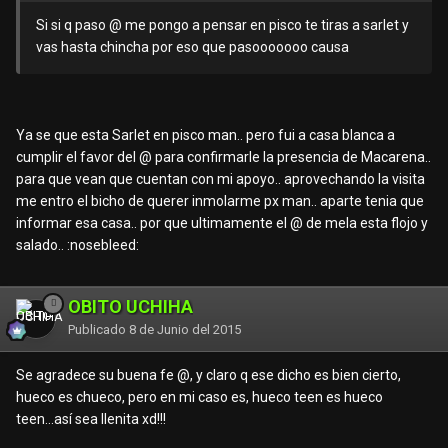
Si si q paso @
me pongo a pensar en pisco te tiras a sarlet y
vas hasta chincha por eso que pasooooooo causa
Ya se que esta Sarlet en pisco man.. pero fui a casa blanca a
cumplir el favor del @
para confirmarle la presencia de Macarena..
para que vean que cuentan con mi apoyo.. aprovechando la visita
me entro el bicho de querer inmolarme px man.. aparte tenia que
informar esa casa.. por que ultimamente el @
de mela esta flojo y
salado.. :nosebleed:
OBITO UCHIHA
Publicado
8 de Junio del 2015
Se agradece su buena fe @
, y claro q ese dicho es bien cierto,
hueco es chueco, pero en mi caso es, hueco teen es hueco
teen...así sea llenita xd!!!