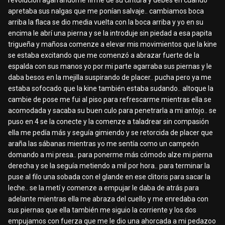
revolución agarrándome firme de su cintura y debes en cuando
apretaba sus nalgas que me ponían salvaje.. cambiamos boca
arriba la flaca se dio media vuelta con la boca arriba y yo en su
encima le abrí una pierna y se la introduje sin piedad a esa papita
trigueña y mañosa comenze a elevar mis movimientos que la kine
se estaba excitando que me comenzó a abrazar fuerte de la
espalda con sus manos yo por mi parte agarraba sus piernas y le
daba besos en la mejilla suspirando de placer.. pucha pero ya me
estaba sofocado que la kine también estaba sudando.. altoque la
cambie de pose me fui al piso para refrescarme mientras ella se
acomodada y sacaba su buen culo para penetrarla a mi antojo.. se
puso en 4 se la conecte y la comenze a taladrear sin compasión
ella me pedía más y seguía gimiendo y se retorcida de placer que
araña las sábanas mientras yo me sentía como un campeón
domando a mi presa.. para ponerme más cómodo alze mi pierna
derecha y se la seguía metiendo a mil por hora.. para terminar la
puse al filo una sobada con el glande en ese clitoris para sacar la
leche.. se la metí y comenze a empujar le daba de atrás para
adelante mientras ella me abraza del cuello y me enredaba con
sus piernas que ella también me siguio la corriente y los dos
empujamos con fuerza que me le dio una ahorcada a mi pedazoo