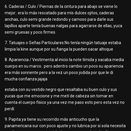
6. Caderas / Culo / Piernas:de la cintura para abajo se viene lo
mejor.. era lo más rescatado para mis dulces ojitos, caderas
anchas, culo semi grande redondo y carnoso para darle sus
lapillos aparte tenía buenas nalgas para agarrarse de ellas, yuca
semi gruesas y poco firmes.
7. Tatuajes o Señas Particulares:No tenía ningún tatuaje estaba
limpia la kine aunque por su ñanga la pueden sacar altoque
8. Apariencia / Vestimenta:al inicio la note tímida y sacaba media
cuerpo en su marco.. pero adentro cambio un poco su apariencia
era más sonriente pero a la vez un poco jodida por que le di
mucha confianza jajaja
estaba con su vestido negro que resaltaba su buen culo y sus
yucas que me emocione y me metí de cabeza sin tomar en
cuenta el cuerpo físico ya una vez me paso esto pero esta vez no
perdí.
9. Papita:ya tiene su recorrido más anticucho que la
panamericana sur con poco ajuste y no lubrica por si sola necesita