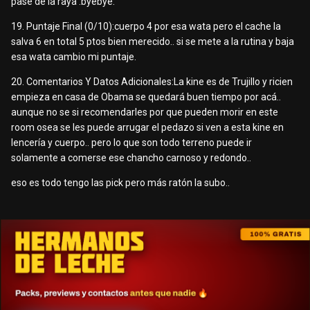
pase de la raya :byebye:
19. Puntaje Final (0/10):cuerpo 4 por esa wata pero el cache la
salva 6 en total 5 ptos bien merecido.. si se mete a la rutina y baja
esa wata cambio mi puntaje.
20. Comentarios Y Datos Adicionales:La kine es de Trujillo y ricien
empieza en casa de Obama se quedará buen tiempo por acá..
aunque no se si recomendarles por que pueden morir en este
room osea se les puede arrugar el pedazo si ven a esta kine en
lencería y cuerpo.. pero lo que son todo terreno puede ir
solamente a comerse ese chancho carnoso y redondo..
eso es todo tengo las pick pero más ratón la subo..