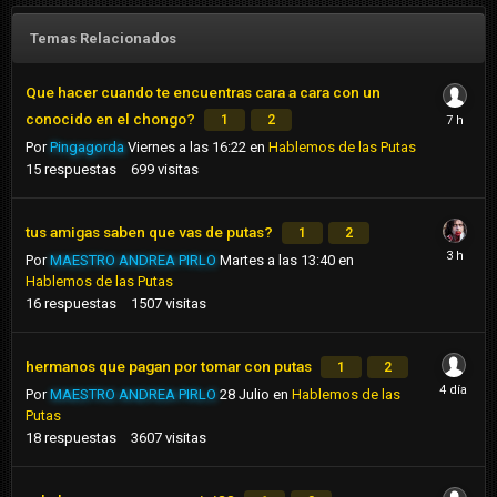
Temas Relacionados
Que hacer cuando te encuentras cara a cara con un
conocido en el chongo?
1
2
Por
Pingagorda
Viernes a las 16:22
en
Hablemos de las Putas
15
respuestas
699
visitas
tus amigas saben que vas de putas?
1
2
Por
MAESTRO ANDREA PIRLO
Martes a las 13:40
en
Hablemos de las Putas
16
respuestas
1507
visitas
hermanos que pagan por tomar con putas
1
2
Por
MAESTRO ANDREA PIRLO
28 Julio
en
Hablemos de las
Putas
18
respuestas
3607
visitas