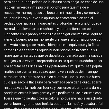
pero nada.. quedo pelada de la cintura para abajo. se echo de una
lado en mi verga y me puso el poncho para que me de el
respectivo mamey.. puso su boca en mi muchacho y comenzó a
chuparlo lento y suave sin apuros se entretenía bien con el
pedazo que hacía semi gargantas profundas.. era una Chupada
normal para levantar al muchacho y ponerlo fierro.. se echo
lubricante en la papa y comenzó a cabalgar encima mio.. aquí se
viene lo bueno.. por un momento creí que era broma por que con
esa wata nika que se mueva bien pero me equivoque y la flaca
comenzó a saltar más rápido hundiéndome en la cama.. a su
mare que tal saltadas que se daba la condenada que me sacaba
conejos y a la vez me sorprendía lo único que me quedaba hacer
era apretar esas ricas nalgas y paletearlo a mi gusto.. esa papita
mañosa se comía mi pedazo que no veía rastros de mi amigo..
cambiamos a perrito se puso en cuatro la kine.. y uhh que buen
culo que saco la flaca una pera formada para darle duro.. agarre
mi pedazo se la meti con fuerza y comenze a bombearla duro y
parejo mientras la loca gemia y me pedía más.. se lo arrime con
fuerza que no sentía dolor ni calor si no que me había arrechado
por el buen aguante que tenía la papa.. se la metía y sacaba a full