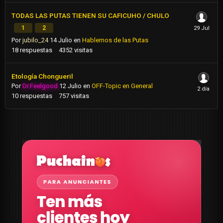
TODAS LAS PUTAS TIENEN SU CAFICUHO / CHULO
1
2
Por
jubilo_24
14 Julio
en
Hablemos de las Putas
18
respuestas
4352
visitas
Etología Chongueril
Por
Dr.Feelgood
12 Julio
en
OFF-Topic en General
10
respuestas
757
visitas