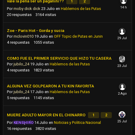
vale la pena ser un paganini??
1
2
Por
moby dick dick
23 Julio
en
Hablemos de las Putas
20
respuestas
3164
visitas
Zoe - Paris Hot - Gorda y sucia
Por
mclovin010
19 Julio
en
OFF Topic de Putas en Junin
4
respuestas
1055
visitas
COMO FUE EL PRIMER SERVICIO QUE HIZO TU CASERA
Por
jubilo_24
19 Julio
en
Hablemos de las Putas
4
respuestas
1823
visitas
ALGUNA VEZ GOLPEARON A TU KIN FAVORITA
Por
jubilo_24
17 Julio
en
Hablemos de las Putas
5
respuestas
1145
visitas
MUERE ADULTO MAYOR EN EL CHINARRO
1
2
Por
KENSHIRO
14 Julio
en
Noticias y Politica Nacional
16
respuestas
3820
visitas