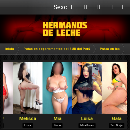
Sexo
Webcam
Inicio
Putas en departamentos del SUR del Perú
Putas en Ica