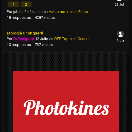
1
2
Por
jubilo_24
14 Julio
en
Hablemos de las Putas
18
respuestas
4287
visitas
Etología Chongueril
Por
Dr.Feelgood
12 Julio
en
OFF-Topic en General
10
respuestas
737
visitas