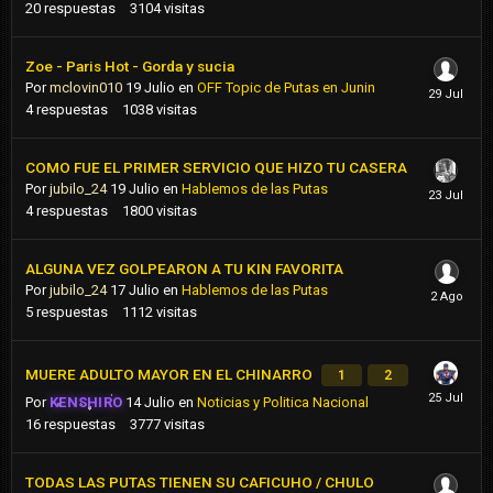
20
respuestas
3104
visitas
Zoe - Paris Hot - Gorda y sucia
Por
mclovin010
19 Julio
en
OFF Topic de Putas en Junin
4
respuestas
1038
visitas
COMO FUE EL PRIMER SERVICIO QUE HIZO TU CASERA
Por
jubilo_24
19 Julio
en
Hablemos de las Putas
4
respuestas
1800
visitas
ALGUNA VEZ GOLPEARON A TU KIN FAVORITA
Por
jubilo_24
17 Julio
en
Hablemos de las Putas
5
respuestas
1112
visitas
MUERE ADULTO MAYOR EN EL CHINARRO
1
2
Por
KENSHIRO
14 Julio
en
Noticias y Politica Nacional
16
respuestas
3777
visitas
TODAS LAS PUTAS TIENEN SU CAFICUHO / CHULO