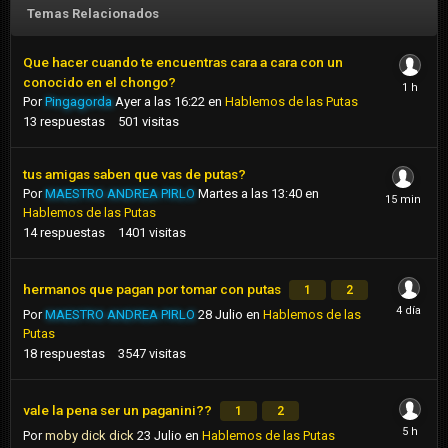
Temas Relacionados
Que hacer cuando te encuentras cara a cara con un
conocido en el chongo?
Por
Pingagorda
Ayer a las 16:22
en
Hablemos de las Putas
13
respuestas
501
visitas
tus amigas saben que vas de putas?
Por
MAESTRO ANDREA PIRLO
Martes a las 13:40
en
Hablemos de las Putas
14
respuestas
1401
visitas
hermanos que pagan por tomar con putas
1
2
Por
MAESTRO ANDREA PIRLO
28 Julio
en
Hablemos de las
Putas
18
respuestas
3547
visitas
vale la pena ser un paganini??
1
2
Por
moby dick dick
23 Julio
en
Hablemos de las Putas