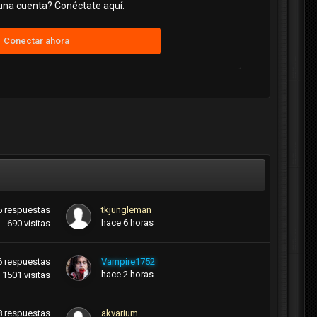
una cuenta? Conéctate aquí.
Conectar ahora
5
respuestas
tkjungleman
hace 6 horas
690
visitas
6
respuestas
Vampire1752
hace 2 horas
1501
visitas
8
respuestas
akvarium