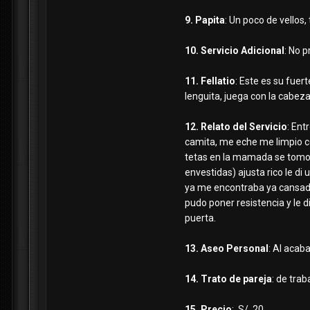
9. Papita
: Un poco de vellos,
10. Servicio Adicional
: No 
11. Fellatio
: Este es su fuer
lenguita, juega con la cabeza
12. Relato del Servicio
: Ent
camita, me eche me limpio c
tetas en la mamada se tomo s
envestidas) ajusta rico le di
ya me encontraba ya cansado y
pudo poner resistencia y le d
puerta.
13. Aseo Personal
: Al acab
14. Trato de pareja
: de trab
15. Precio
: S/. 20