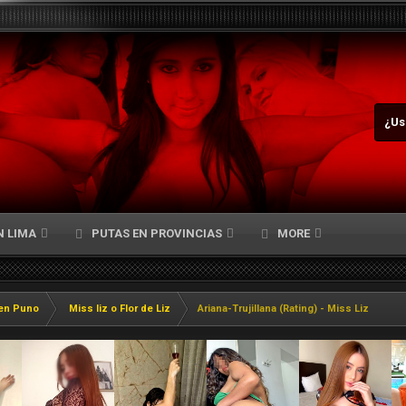
¿Us
N LIMA
PUTAS EN PROVINCIAS
MORE
en Puno
Miss liz o Flor de Liz
Ariana-Trujillana (Rating) - Miss Liz