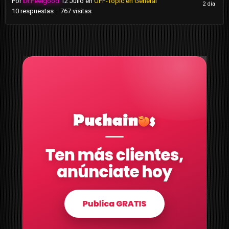
Por
Dr.Feelgood
12 Julio
en
OFF-Topic en General
10
respuestas
767
visitas