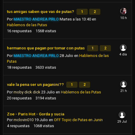
tus amigas saben que vas de putas?
1
2
Por
MAESTRO ANDREA PIRLO
Martes a las 13:40
en
Hablemos de las Putas
16
respuestas
1568
visitas
hermanos que pagan por tomar con putas
1
2
Por
MAESTRO ANDREA PIRLO
28 Julio
en
Hablemos de las
Putas
18
respuestas
3633
visitas
vale la pena ser un paganini??
1
2
Por
moby dick dick
23 Julio
en
Hablemos de las Putas
20
respuestas
3194
visitas
Zoe - Paris Hot - Gorda y sucia
Por
mclovin010
19 Julio
en
OFF Topic de Putas en Junin
4
respuestas
1068
visitas