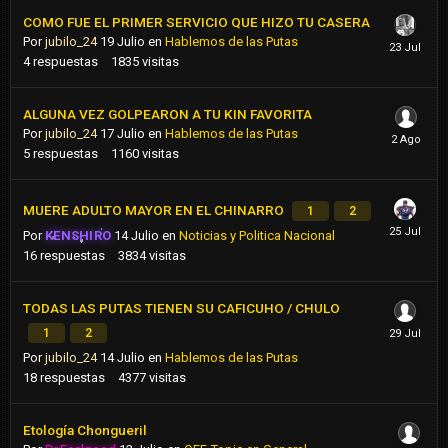
COMO FUE EL PRIMER SERVICIO QUE HIZO TU CASERA
Por
jubilo_24
19 Julio
en
Hablemos de las Putas
4
respuestas
1835
visitas
ALGUNA VEZ GOLPEARON A TU KIN FAVORITA
Por
jubilo_24
17 Julio
en
Hablemos de las Putas
5
respuestas
1160
visitas
MUERE ADULTO MAYOR EN EL CHINARRO
1
2
Por
KENSHIRO
14 Julio
en
Noticias y Politica Nacional
16
respuestas
3834
visitas
TODAS LAS PUTAS TIENEN SU CAFICUHO / CHULO
1
2
Por
jubilo_24
14 Julio
en
Hablemos de las Putas
18
respuestas
4377
visitas
Etología Chongueril