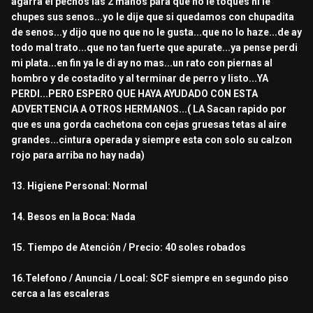
agarra el pechos las 2 manos para que no le toques ni le
chupes sus senos...yo le dije que si quedamos con chupadita
de senos...y dijo que no que no le gusta...que no lo haze...de ay
todo mal trato...que no tan fuerte que apurate...ya pense perdi
mi plata...en fin ya le di ay no mas...un rato con piernas al
hombro y de costadito y al terminar de perro y listo...YA
PERDI...PERO ESPERO QUE HAYA AYUDADO CON ESTA
ADVERTENCIA A OTROS HERMANOS...( LA Sacan rapido por
que es una gorda cachetona con cejas gruesas tetas al aire
grandes...cintura operada y siempre esta con solo su calzon
rojo para arriba no hay nada)
13. Higiene Personal: Normal
14. Besos en la Boca: Nada
15. Tiempo de Atención / Precio: 40 soles robados
16.Telefono / Anuncia / Local: SCF siempre en segundo piso
cerca a las escaleras