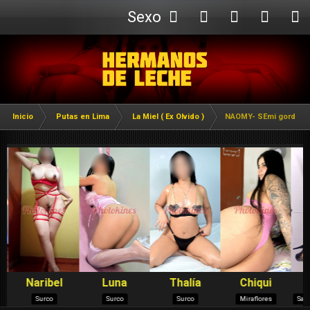
Sexo
Webcam
Inicio
Putas en Lima
La Miel ( Ex Olvido )
NAOMY- SEmi gorda-N