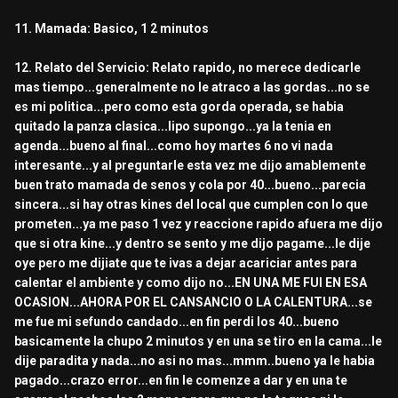
11. Mamada: Basico, 1 2 minutos
12. Relato del Servicio: Relato rapido, no merece dedicarle
mas tiempo...generalmente no le atraco a las gordas...no se
es mi politica...pero como esta gorda operada, se habia
quitado la panza clasica...lipo supongo...ya la tenia en
agenda...bueno al final...como hoy martes 6 no vi nada
interesante...y al preguntarle esta vez me dijo amablemente
buen trato mamada de senos y cola por 40...bueno...parecia
sincera...si hay otras kines del local que cumplen con lo que
prometen...ya me paso 1 vez y reaccione rapido afuera me dijo
que si otra kine...y dentro se sento y me dijo pagame...le dije
oye pero me dijiate que te ivas a dejar acariciar antes para
calentar el ambiente y como dijo no...EN UNA ME FUI EN ESA
OCASION...AHORA POR EL CANSANCIO O LA CALENTURA...se
me fue mi sefundo candado...en fin perdi los 40...bueno
basicamente la chupo 2 minutos y en una se tiro en la cama...le
dije paradita y nada...no asi no mas...mmm..bueno ya le habia
pagado...crazo error...en fin le comenze a dar y en una te