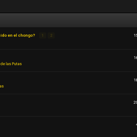
cido en el chongo?
1
1
2
1
de las Putas
1
as
2