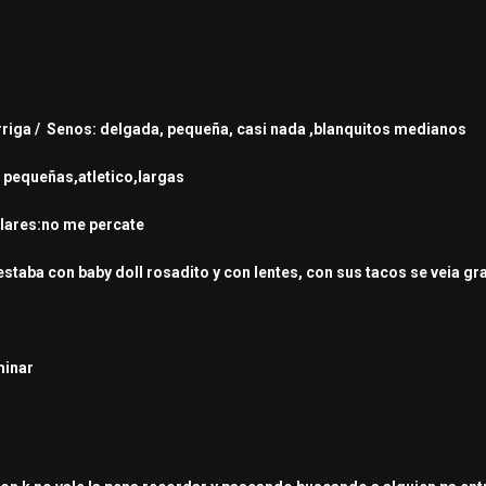
Barriga / Senos: delgada, pequeña, casi nada ,blanquitos medianos
: pequeñas,atletico,largas
ulares:no me percate
estaba con baby doll rosadito y con lentes, con sus tacos se veia g
minar