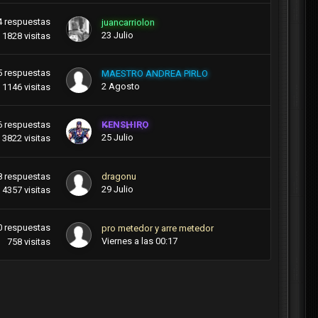
4
respuestas
juancarriolon
23 Julio
1828
visitas
5
respuestas
MAESTRO ANDREA PIRLO
2 Agosto
1146
visitas
6
respuestas
KENSHIRO
25 Julio
3822
visitas
8
respuestas
dragonu
29 Julio
4357
visitas
0
respuestas
pro metedor y arre metedor
Viernes a las 00:17
758
visitas