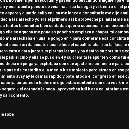
n k no vale la pena recordar y paseando buscando a alguien pa entrar
n y ese topcito puesto se veia mas rica la segui y vi k entro en el p
arto espere y cuando salio en una me lanze a consultarle me dijo ana
decia tas arrecho yo era el primero asi k aproveche pa lanzarme a sus
ricas tetitas blanquitas bien cuidadas queria succionar esos pezoncit
go ella se agacha me pone en poncho y empieza a chupar mi campeo
ando me arrechaba en una le pongo en 4 para comerme esa conchita
liente esa zorrita ecuatoriana le hice el caballito olia rico la flaca
nero cara a cara junte sus piernas largas y pa dentro su zorrita se 
 le pedi el culo y ella se puso en 4 y su cremita le apunte y como fui
cio decia mi pinga ya explotaba con ese ajuste me concentre para p
ar le puse de costadito ella medio k se molesto pero atraco en esa p
rimiento ayay ay le di mas rapido y bote atodo el congreso en ese culo
saco ya botastes tu leche me dijo estas contento con esa voz k me a
o seguro k el cornudo le pega aprovechen hdl k esa ecuatoriana esta 
y sali contento.
 le robe
s