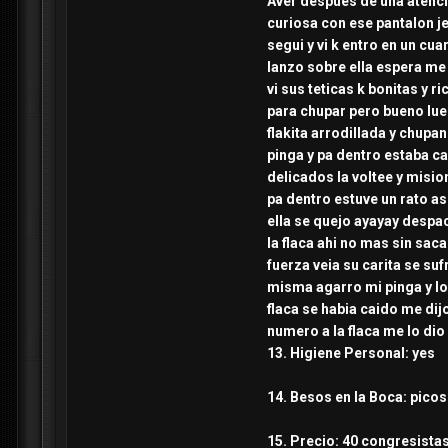
Aver despues de una atencio
curiosa con ese pantalon jea
segui y vi k entro en un cu
lanzo sobre ella espera me 
vi sus teticas k bonitas y 
para chupar pero bueno lue
flakita arrodillada y chup
pinga y pa dentro estaba ca
delicados la voltee y misio
pa dentro estuve un rato asi
ella se quejo ayayay despa
la flaca ahi no mas sin sac
fuerza veia su carita se suf
misma agarro mi pinga y lo 
flaca se habia caido me dij
numero a la flaca me lo dio 
13. Higiene Personal: yes
14. Besos en la Boca: picos
15. Precio: 40 congresista