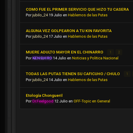
COMO FUE EL PRIMER SERVICIO QUE HIZO TU CASERA
Por
jubilo_24
19 Julio
en
Hablemos de las Putas
ALGUNA VEZ GOLPEARON A TU KIN FAVORITA
Por
jubilo_24
17 Julio
en
Hablemos de las Putas
MUERE ADULTO MAYOR EN EL CHINARRO
1
2
Por
KENSHIRO
14 Julio
en
Noticias y Politica Nacional
TODAS LAS PUTAS TIENEN SU CAFICUHO / CHULO
1
Por
jubilo_24
14 Julio
en
Hablemos de las Putas
Etología Chongueril
Por
Dr.Feelgood
12 Julio
en
OFF-Topic en General