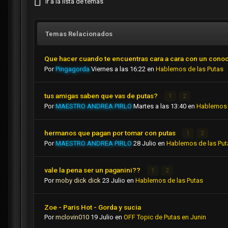
Ir a la lista de temas
Temas Relacionados
Que hacer cuando te encuentras cara a cara con un cono
Por
Pingagorda
Viernes a las 16:22
en
Hablemos de las Putas
tus amigas saben que vas de putas?
1
2
Por
MAESTRO ANDREA PIRLO
Martes a las 13:40
en
Hablemos 
hermanos que pagan por tomar con putas
1
2
Por
MAESTRO ANDREA PIRLO
28 Julio
en
Hablemos de las Put
vale la pena ser un paganini??
1
2
Por
moby dick dick
23 Julio
en
Hablemos de las Putas
Zoe - Paris Hot - Gorda y sucia
Por
mclovin010
19 Julio
en
OFF Topic de Putas en Junin