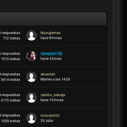
5
respuestas
tkjungleman
hace 8 horas
712
visitas
6
respuestas
Vampire1752
hace 4 horas
1515
visitas
8
respuestas
akvarium
Martes a las 14:55
3614
visitas
0
respuestas
zambo_salvaje
hace 15 horas
3173
visitas
4
respuestas
mclovin010
29 Julio
1059
visitas