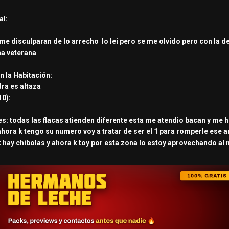
al:
e disculparan de lo arrecho lo lei pero se me olvido pero con la de
una veterana
n la Habitación:
ra es altaza
10):
: todas las flacas atienden diferente esta me atendio bacan y me hiz
hora k tengo su numero voy a tratar de ser el 1 para romperle ese an
hay chibolas y ahora k toy por esta zona lo estoy aprovechando al