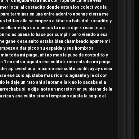
 vi k llegaba esta flaca con ropa de calle se veia
rimer local al costadito donde estan los colectivos la
l para terminar en una entre adentro apenas cierra me
 tetitas ella se empezo a kitar su babi doll rosadito y
os ella me dijo solo besos ta mare dije k ricas tetas
n no es buena lo hace por cumplir pero viendo a esa
 me gane k ese anito estaba bien chambeado apunte mi
 le empeze a dar picos su espalda y sus hombros
comia toda mi pinga, ahi no mas le puse de costadito y
 en 1 en entrar agusto ese culito k rico entraba mi pinga
oder aprovechar al maximo ese culito sshhh ay ay decia
ose ese culo ajustaba mas rico no aguante y le di con
 le deje un rato ahi al notar ella k no lo sacaba ella
rrechaba si le dije note un moreto n en su pierna de la
rica y ese culito si vas temprano ajusta le saque el