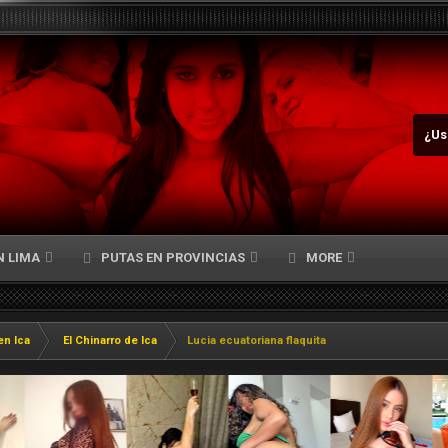
¿Us
N LIMA
PUTAS EN PROVINCIAS
MORE
en Ica
El Chinarro de Ica
Lucia ecuatoriana flaquita