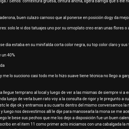
rriga / Senos: contextura gruesa, cintura ancha, ligera barriga que s e
 caderona, buen culazo carnoso que al ponerse en posición dogy da mej
res: solo le vi dos tatuajes uno por su omoplato creo eran unas flores o
se dia estaba en su minifalda corta color negra, su top color claro y sus 
te un 40%
 da
 lo succiono casi todo me lo hizo suave tiene técnica no llego a garga
dia llegue temprano al local y luego de ver a las mismas de siempre vi a
da luego de verla buen rato voy a la consulta de rigor y le pregunto a c
es, etc le dije ok y entramos a su cuarto dentro del mismo conversamos l
 y luego nos desvestimos allí le dije para manosearla la mona se me ace
uego le bese sus pechos que me los dejo a disposición fue un buen calent
escribo en el item 11 como primer acto iniciamos con una cabalgada la