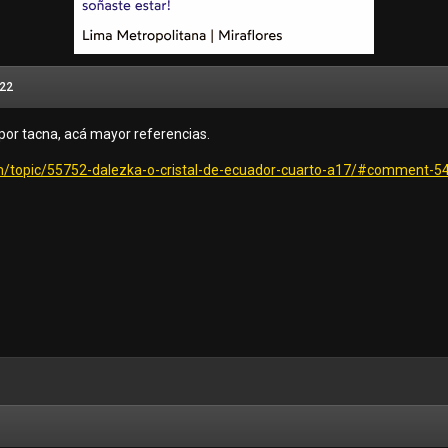
022
por tacna, acá mayor referencias.
m/topic/55752-dalezka-o-cristal-de-ecuador-cuarto-a17/#comment-5