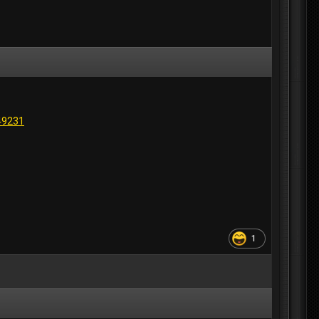
49231
1