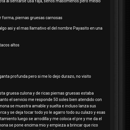
le nota al sentarse usa faja, senos masomenos pero medio
or forma, piernas gruesas carnosas
 algo asi y el mas llamativo el del nombre Payasito en una
tacos altos
nta profunda pero si me lo dejo durazo, no visito
 esta gruesa culona y de ricas piernas gruesas estaba
uanto el servicio me responde 50 soles bien atendido con
a mona se muestra amable y suelta e incluso lanza sus
rca y se deja tocar todo yo le agarro todo su culazo y esas
amiento luego se arrodilla y me coloca el pre y me da el
 mona se pone encima mio y empieza a brincar que rico