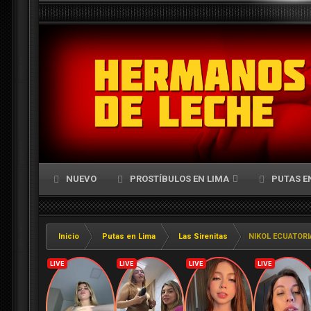
NUEVO
PROSTÍBULOS EN LIMA
PUTAS E
Inicio
Putas en Lima
Las Sirenitas
NIKOL ECUATOR