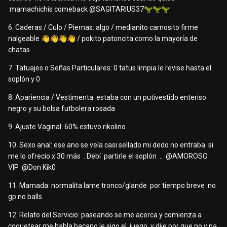
mamachichis comeback
@SAGITARIUS37
🦖
🦖
🦖
6. Caderas / Culo / Piernas: algo / medianito carnosito firme
nalgeable
👋
👋
👋
👋
/ pokito patoncita como la mayoría de
chatas
7. Tatuajes o Señas Particulares: 0 tatus limpia le revise hasta el
soplón y 0
8. Apariencia / Vestimenta: estaba con un putivestido enteriso
negro y su bolsa futbolera rosada
9. Ajuste Vaginal: 60% estuvo rikolino
10. Sexo anal: ese ano se veía casi sellado mi dedo no entraba si
me lo ofrecio x 30 más . Debí partirle el soplón ..
@AMOROSO
VIP
@Don Kik0
11. Mamada: normalita lame tronco/glande por tiempo breve no
gp no balls
12. Relato del Servicio: paseando se me acerca y comienza a
coquetear me habla bacano le sigo el juego y dije por que no y pa