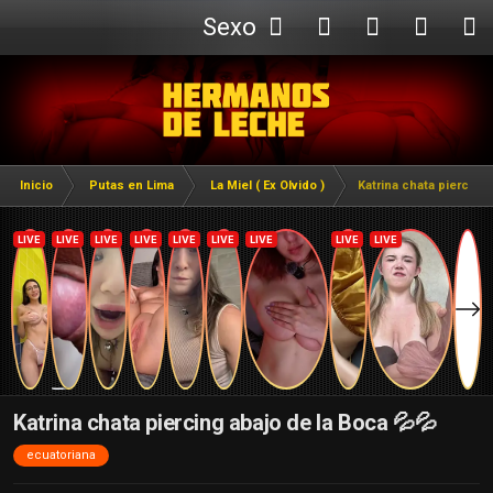
Sexo
Webcam
Inicio
Putas en Lima
La Miel ( Ex Olvido )
Katrina chata piercing 
Katrina chata piercing abajo de la Boca 💦💦
ecuatoriana