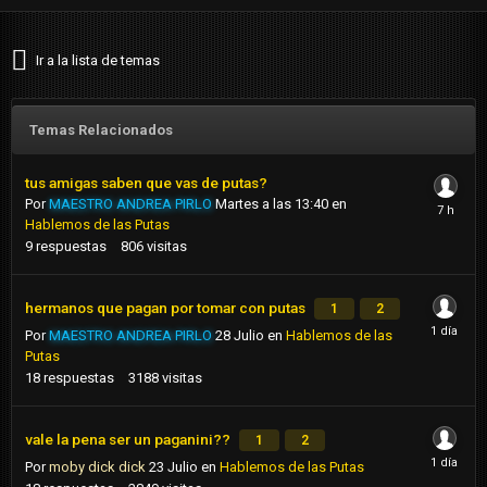
Ir a la lista de temas
Temas Relacionados
tus amigas saben que vas de putas?
Por
MAESTRO ANDREA PIRLO
Martes a las 13:40
en
Hablemos de las Putas
9
respuestas
806
visitas
hermanos que pagan por tomar con putas
1
2
Por
MAESTRO ANDREA PIRLO
28 Julio
en
Hablemos de las
Putas
18
respuestas
3188
visitas
vale la pena ser un paganini??
1
2
Por
moby dick dick
23 Julio
en
Hablemos de las Putas