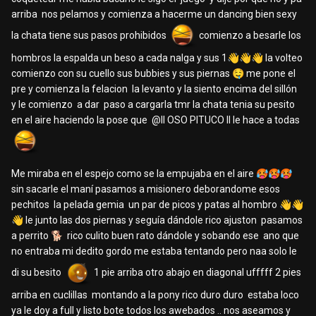
arriba nos pelamos y comienza a hacerme un dancing bien sexy
la chata tiene sus pasos prohibidos
comienzo a besarle los
hombros la espalda un beso a cada nalga y sus 1
👋
👋
👋
la volteo
comienzo con su cuello sus bubbies y sus piernas
🤤
me pone el
pre y comienza la felacion la levanto y la siento encima del sillón
y le comienzo a dar paso a cargarla tmr la chata tenia su pesito
en el aire haciendo la pose que
@ll OSO PITUCO ll
le hace a todas
Me miraba en el espejo como se la empujaba en el aire
🥵
🥵
🥵
sin sacarle el maní pasamos a misionero deborandome esos
pechitos la pelada gemia un par de picos y patas al hombro
👋
👋
👋
le junto las dos piernas y seguía dándole rico ajuston pasamos
a perrito
🐕
rico culito buen rato dándole y sobando ese ano que
no entraba mi dedito gordo me estaba tentando pero naa solo le
di su besito
1 pie arriba otro abajo en diagonal ufffff 2 pies
arriba en cuclillas montando a la pony rico duro duro estaba loco
ya le doy a full y listo bote todos los awebados .. nos aseamos y