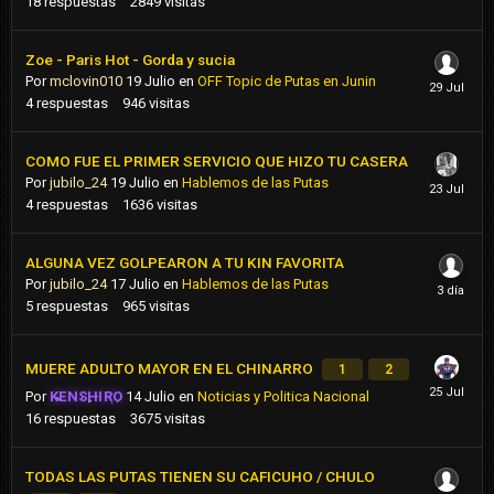
18
respuestas
2849
visitas
Zoe - Paris Hot - Gorda y sucia
Por
mclovin010
19 Julio
en
OFF Topic de Putas en Junin
4
respuestas
946
visitas
COMO FUE EL PRIMER SERVICIO QUE HIZO TU CASERA
Por
jubilo_24
19 Julio
en
Hablemos de las Putas
4
respuestas
1636
visitas
ALGUNA VEZ GOLPEARON A TU KIN FAVORITA
Por
jubilo_24
17 Julio
en
Hablemos de las Putas
5
respuestas
965
visitas
MUERE ADULTO MAYOR EN EL CHINARRO
1
2
Por
KENSHIRO
14 Julio
en
Noticias y Politica Nacional
16
respuestas
3675
visitas
TODAS LAS PUTAS TIENEN SU CAFICUHO / CHULO