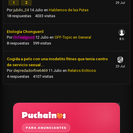
1
2
Por
jubilo_24
14 Julio
en
Hablemos de las Putas
18
respuestas
4033
visitas
Etología Chongueril
Por
Dr.Feelgood
12 Julio
en
OFF-Topic en General
8
respuestas
599
visitas
Cogida a pelo con una modelito fitnes que tenía centro
de servicio sexual...
Por
depredadorfire6469
11 Julio
en
Relatos Eróticos
4
respuestas
4107
visitas