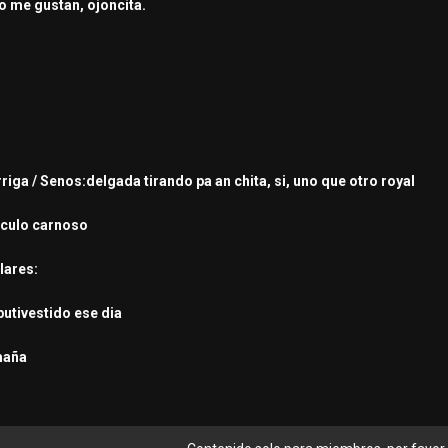
o me gustan, ojoncita.
rriga / Senos:delgada tirando pa an chita, si, uno que otro royal
s:culo carnoso
lares:
putivestido ese dia
 maña