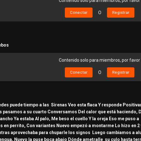
Contenido solo para miembros, por favor
Conectar
O
Registrar
ebos
Contenido solo para miembros, por favor
Conectar
O
Registrar
uedes puede tiempo a las Sirenas Veo esta flaca Y responde Posit
s pasamos a su cuarto Conversamos Del calor que está haciendo, D
pancho Ya estaba Al palo, Me beso el cuello Y la oreja Eso me puso a 
 en perrito, Con variantes Nuevo empezó a montarme Lo hizo en 2 
tras aprovechaba para chuparle los signos Luego cambiamos a alum
ngua, Nuevo la puse boca abajo Dónde ametralle su culo hasta term