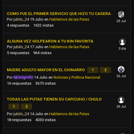
COMO FUE EL PRIMER SERVICIO QUE HIZO TU CASERA
Por
jubilo_24
19 Julio
en
Hablemos de las Putas
4
respuestas
1632
visitas
ALGUNA VEZ GOLPEARON A TU KIN FAVORITA
Por
jubilo_24
17 Julio
en
Hablemos de las Putas
5
respuestas
964
visitas
MUERE ADULTO MAYOR EN EL CHINARRO
1
2
Por
KENSHIRO
14 Julio
en
Noticias y Politica Nacional
16
respuestas
3670
visitas
TODAS LAS PUTAS TIENEN SU CAFICUHO / CHULO
1
2
Por
jubilo_24
14 Julio
en
Hablemos de las Putas
18
respuestas
4030
visitas