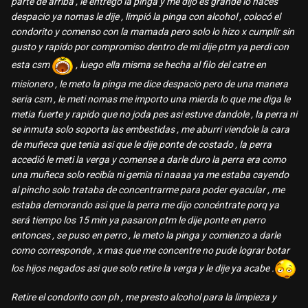
parte de arriba , le entrego la pinga y me dijo es grande lo haces
despacio ya nomas le dije , limpió la pinga con alcohol , colocó el
condorito y comenso con la mamada pero solo lo hizo x cumplir sin
gusto y rapido por compromiso dentro de mi dije ptm ya perdi con
esta csm
, luego ella misma se hecha al filo del catre en
misionero , le meto la pinga me dice despacio pero de una manera
seria csm , le meti nomas me importo una mierda lo que me diga le
metia fuerte y rapido que no joda pes asi estuve dandole , la perra ni
se inmuta solo soporta las embestidas , me aburri viendole la cara
de muñeca que tenia asi que le dije ponte de costado , la perra
accedió le meti la verga y comense a darle duro la perra era como
una muñeca solo recibía ni gemia ni naaaa ya me estaba cayendo
al pincho solo trataba de concentrarme para poder eyacular , me
estaba demorando asi que la perra me dijo concéntrate porq ya
será tiempo los 15 min ya pasaron ptm le dije ponte en perro
entonces , se puso en perro , le meto la pinga y comienzo a darle
como corresponde , x mas que me concentre no pude lograr botar
los hijos negados asi que solo retire la verga y le dije ya acabe .
Retire el condorito con ph , me presto alcohol para la limpieza y