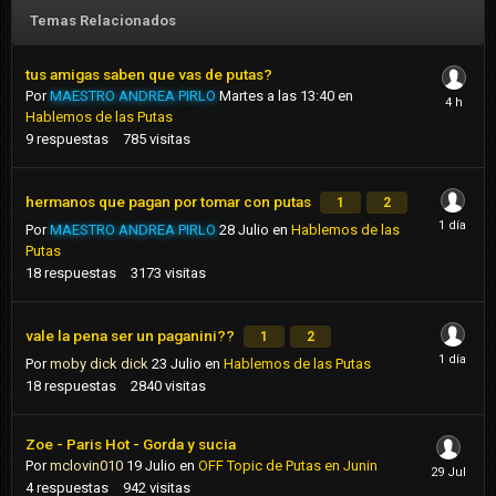
Temas Relacionados
tus amigas saben que vas de putas?
Por
MAESTRO ANDREA PIRLO
Martes a las 13:40
en
Hablemos de las Putas
9
respuestas
785
visitas
hermanos que pagan por tomar con putas
1
2
Por
MAESTRO ANDREA PIRLO
28 Julio
en
Hablemos de las
Putas
18
respuestas
3173
visitas
vale la pena ser un paganini??
1
2
Por
moby dick dick
23 Julio
en
Hablemos de las Putas
18
respuestas
2840
visitas
Zoe - Paris Hot - Gorda y sucia
Por
mclovin010
19 Julio
en
OFF Topic de Putas en Junin
4
respuestas
942
visitas