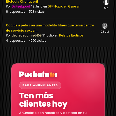
Etología Chongueril
Por
Dr.Feelgood
12 Julio
en
OFF-Topic en General
8
respuestas
593
visitas
Cogida a pelo con una modelito fitnes que tenía centro
de servicio sexual...
Por
depredadorfire6469
11 Julio
en
Relatos Eróticos
4
respuestas
4090
visitas