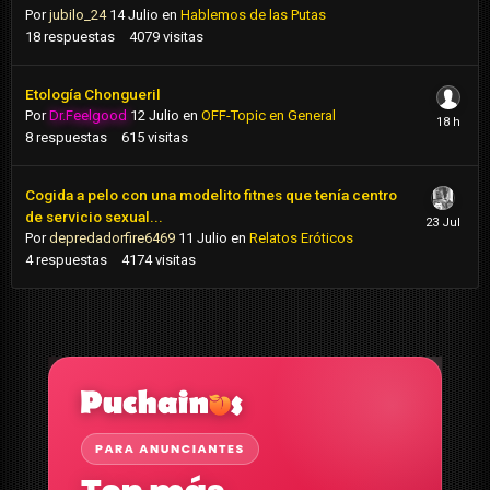
Por
jubilo_24
14 Julio
en
Hablemos de las Putas
18
respuestas
4079
visitas
Etología Chongueril
Por
Dr.Feelgood
12 Julio
en
OFF-Topic en General
8
respuestas
615
visitas
Cogida a pelo con una modelito fitnes que tenía centro
de servicio sexual...
Por
depredadorfire6469
11 Julio
en
Relatos Eróticos
4
respuestas
4174
visitas