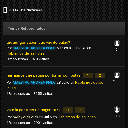
Ir a la lista de temas
Temas Relacionados
tus amigas saben que vas de putas?
Por
MAESTRO ANDREA PIRLO
Martes a las 13:40
en
Hablemos de las Putas
9
respuestas
928
visitas
hermanos que pagan por tomar con putas
1
2
Por
MAESTRO ANDREA PIRLO
28 Julio
en
Hablemos de las
Putas
18
respuestas
3255
visitas
vale la pena ser un paganini??
1
2
Por
moby dick dick
23 Julio
en
Hablemos de las Putas
18
respuestas
2901
visitas