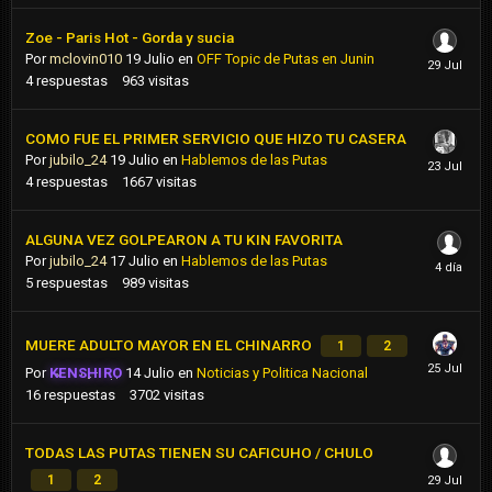
Zoe - Paris Hot - Gorda y sucia
Por
mclovin010
19 Julio
en
OFF Topic de Putas en Junin
4
respuestas
963
visitas
COMO FUE EL PRIMER SERVICIO QUE HIZO TU CASERA
Por
jubilo_24
19 Julio
en
Hablemos de las Putas
4
respuestas
1667
visitas
ALGUNA VEZ GOLPEARON A TU KIN FAVORITA
Por
jubilo_24
17 Julio
en
Hablemos de las Putas
5
respuestas
989
visitas
MUERE ADULTO MAYOR EN EL CHINARRO
1
2
Por
KENSHIRO
14 Julio
en
Noticias y Politica Nacional
16
respuestas
3702
visitas
TODAS LAS PUTAS TIENEN SU CAFICUHO / CHULO
1
2