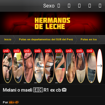
Sexo
Webcam
Inicio
Putas en departamentos del SUR del Perú
Putas en Ica
Melani o maeli 🇪🇨 R1 ex cb 🙉
Por
Aki-47