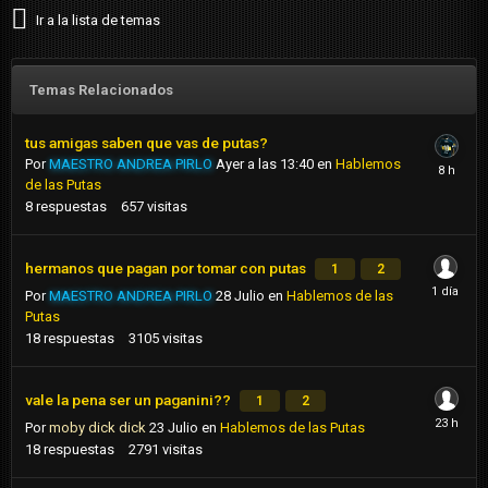
Ir a la lista de temas
Temas Relacionados
tus amigas saben que vas de putas?
Por
MAESTRO ANDREA PIRLO
Ayer a las 13:40
en
Hablemos
de las Putas
8
respuestas
657
visitas
hermanos que pagan por tomar con putas
1
2
Por
MAESTRO ANDREA PIRLO
28 Julio
en
Hablemos de las
Putas
18
respuestas
3105
visitas
vale la pena ser un paganini??
1
2
Por
moby dick dick
23 Julio
en
Hablemos de las Putas
18
respuestas
2791
visitas