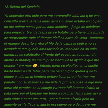
12. Relato del Servicio:
Yo esperaba otro culo pero me sorprendió verla asi q de one ,
consulta previa le tenía unas ganas cuando estaba en cb pero
no me anime nunca por su cara insípida , juego de palabras
para empezar bien la faena no se botaba pero tiene una mirada
de sorprendida todo el tiempo fácil es corta de vista , comenzó
el mamey descrito arriba al filo de la cama le pedi q no se
desnudara que quería amasar todo mi manicito en su culo
mientras se calateaba al frente del espejo atraco normal ,
aparte el mamey no me lo puso fierro y eso ayudó a que me
cresca 1 cm mas
🥲
, intente darle su piquitos en el cuello
hasta bajar a sus tetas pero me recaco q no queria q se lo
chupe q solo se lo lamiera estuve buen rato mientras me
pajiaba con su manitos y me pide la primera pose le dije para
darle ahi parados en el espejo y atraco full intente alzarle la
pata pero por el tamaño me tenia q agachar demasiado asi q
solo atine a estar una rato , por q intente alzarla pero no
aguanto asi la flaca el ajuste era bueno pero de nuevo me