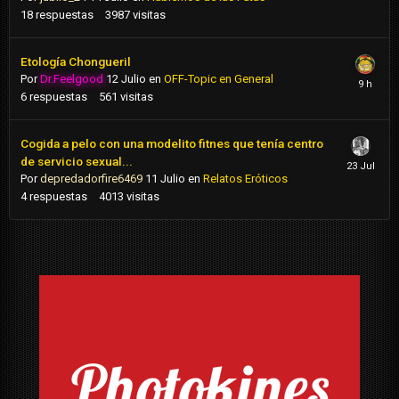
18
respuestas
3987
visitas
Etología Chongueril
Por
Dr.Feelgood
12 Julio
en
OFF-Topic en General
6
respuestas
561
visitas
Cogida a pelo con una modelito fitnes que tenía centro
de servicio sexual...
Por
depredadorfire6469
11 Julio
en
Relatos Eróticos
4
respuestas
4013
visitas