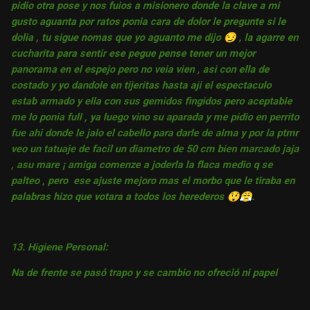
pidio otra pose y nos fuios a misionero donde la clave a mi
gusto aguanta por ratos ponia cara de dolor le pregunte si le
dolia , tu sigue nomas que yo aguanto me dijo
😏
, la agarre en
cucharita para sentir ese pegue pense tener un mejor
panorama en el espejo pero no veia vien , asi con ella de
costado y yo dandole en tijeritas hasta aji el espectaculo
estab armado y ella con sus gemidos fingidos pero aceptable
me lo ponia full , ya luego vino su aparada y me pidio en perrito
fue ahi donde le jalo el cabello para darle de alma y por la ptmr
veo un tatuaje de facil un diametro de 50 cm bien marcado jaja
, asu mare ¡ amiga comenze a joderla la flaca medio q se
palteo , pero ese ajuste mejoro mas el morbo que le tiraba en
palabras hizo que votara a todos los herederos
😲
😤
.
13. Higiene Personal:
Na de frente se pasó trapo y se cambio no ofreció ni papel