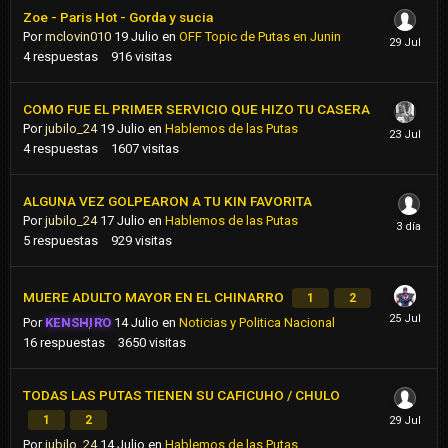
Zoe - Paris Hot - Gorda y sucia
Por
mclovin010
19 Julio
en
OFF Topic de Putas en Junin
4
respuestas
916
visitas
COMO FUE EL PRIMER SERVICIO QUE HIZO TU CASERA
Por
jubilo_24
19 Julio
en
Hablemos de las Putas
4
respuestas
1607
visitas
ALGUNA VEZ GOLPEARON A TU KIN FAVORITA
Por
jubilo_24
17 Julio
en
Hablemos de las Putas
5
respuestas
929
visitas
MUERE ADULTO MAYOR EN EL CHINARRO
1
2
Por
KENSHIRO
14 Julio
en
Noticias y Politica Nacional
16
respuestas
3650
visitas
TODAS LAS PUTAS TIENEN SU CAFICUHO / CHULO
1
2
Por
jubilo_24
14 Julio
en
Hablemos de las Putas