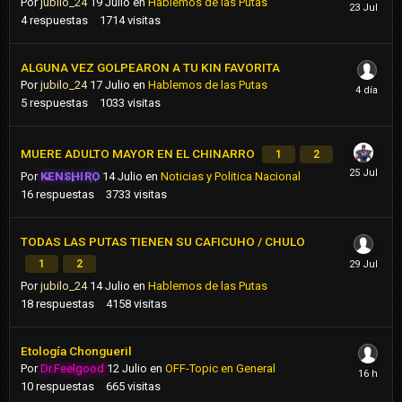
Por
jubilo_24
19 Julio
en
Hablemos de las Putas
4
respuestas
1714
visitas
ALGUNA VEZ GOLPEARON A TU KIN FAVORITA
Por
jubilo_24
17 Julio
en
Hablemos de las Putas
5
respuestas
1033
visitas
MUERE ADULTO MAYOR EN EL CHINARRO
1
2
Por
KENSHIRO
14 Julio
en
Noticias y Politica Nacional
16
respuestas
3733
visitas
TODAS LAS PUTAS TIENEN SU CAFICUHO / CHULO
1
2
Por
jubilo_24
14 Julio
en
Hablemos de las Putas
18
respuestas
4158
visitas
Etología Chongueril
Por
Dr.Feelgood
12 Julio
en
OFF-Topic en General
10
respuestas
665
visitas