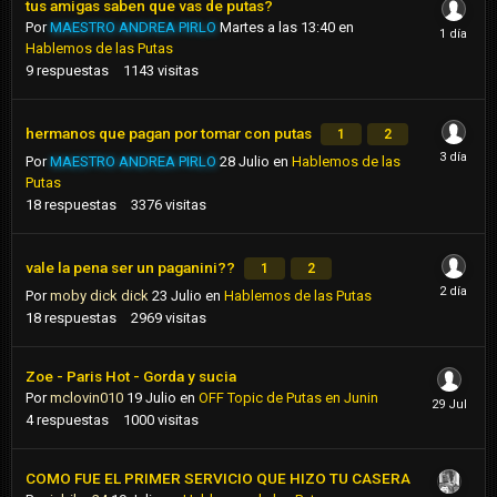
tus amigas saben que vas de putas?
Por
MAESTRO ANDREA PIRLO
Martes a las 13:40
en
Hablemos de las Putas
9
respuestas
1143
visitas
hermanos que pagan por tomar con putas
1
2
Por
MAESTRO ANDREA PIRLO
28 Julio
en
Hablemos de las
Putas
18
respuestas
3376
visitas
vale la pena ser un paganini??
1
2
Por
moby dick dick
23 Julio
en
Hablemos de las Putas
18
respuestas
2969
visitas
Zoe - Paris Hot - Gorda y sucia
Por
mclovin010
19 Julio
en
OFF Topic de Putas en Junin
4
respuestas
1000
visitas
COMO FUE EL PRIMER SERVICIO QUE HIZO TU CASERA