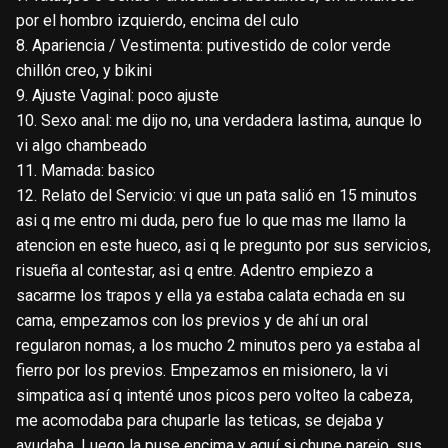
por el hombro izquierdo, encima del culo
8. Apariencia / Vestimenta: putivestido de color verde
chillón creo, y bikini
9. Ajuste Vaginal: poco ajuste
10. Sexo anal: me dijo no, una verdadera lastima, aunque lo
vi algo chambeado
11. Mamada: basico
12. Relato del Servicio: vi que un pata salió en 15 minutos
asi q me entro mi duda, pero fue lo que mas me llamo la
atencion en este hueco, asi q le pregunto por sus servicios,
risueña al contestar, asi q entre. Adentro empiezo a
sacarme los trapos y ella ya estaba calata echada en su
cama, empezamos con los previos y de ahí un oral
regularon nomas, a los mucho 2 minutos pero ya estaba al
fierro por los previos. Empezamos en misionero, la vi
simpatica así q intenté unos picos pero volteo la cabeza,
me acomodaba para chuparle las teticas, se dejaba y
ayudaba. Luego la puse encima y aquí si chupe parejo, sus