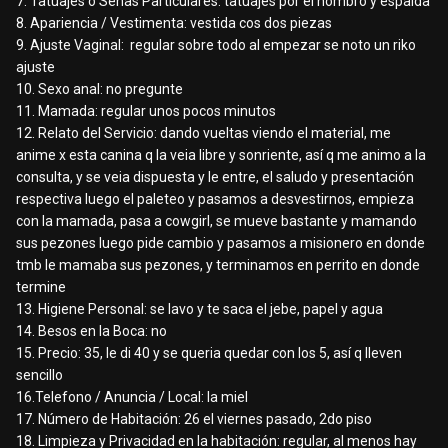
7. Tatuajes o Señas Particulares: tatuajes por el hombro y espalda
8. Apariencia / Vestimenta: vestida cos dos piezas
9. Ajuste Vaginal: regular sobre todo al empezar se noto un riko
ajuste
10. Sexo anal: no pregunte
11. Mamada: regular unos pocos minutos
12. Relato del Servicio: dando vueltas viendo el material, me
anime x esta canina q la veia libre y sonriente, así q me animo a la
consulta, y se veia dispuesta y le entre, el saludo y presentación
respectiva luego el paleteo y pasamos a desvestirnos, empieza
con la mamada, pasa a cowgirl, se mueve bastante y mamando
sus pezones luego pide cambio y pasamos a misionero en donde
tmb le mamaba sus pezones, y terminamos en perrito en donde
termine
13. Higiene Personal: se lavo y te saca el jebe, papel y agua
14. Besos en la Boca: no
15. Precio: 35, le di 40 y se queria quedar con los 5, así q lleven
sencillo
16.Telefono / Anuncia / Local: la miel
17. Número de Habitación: 26 el viernes pasado, 2do piso
18. Limpieza y Privacidad en la habitación: regular, al menos hay