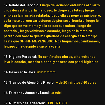
12. Relato del Servicio:
Luego del acuerdo entramos al cuarto
, nos desvestimos. la manoseo, le chupo sus tetas y luego
empieza la mamada relatada, luego ella se pone en misionero,
se la meto así con variaciones de piernas al hombro, luego le
digo que se me monte y ella se das sus saltos , luego de
costado , luego volvimos a costado, luego se la meto en
perrito con todo lo que me quedaba de energía se la empujo
hasta que OHHHH ME VENGOOO! Nos limpiamos, cambiamos,
le pago , me despido y saco la vuelta.
13. Higiene Personal:
No sentí malos olores, al terminar se
lava la concha , se echa alcohol y se seca con papel higiénico
14. Besos en la Boca:
mmmmmm
15. Tiempo de Atención / Precio:
+ de 20 minutos / 40 soles
16.Telefono / Anuncia / Local:
La miel
17. Número de Habitación:
TERCER PISO