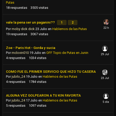
Putas
18
respuestas
3505
visitas
vale la pena ser un paganini??
1
2
Por
moby dick dick
23 Julio
en
Hablemos de las Putas
19
respuestas
3067
visitas
Zoe - Paris Hot - Gorda y sucia
Por
mclovin010
19 Julio
en
OFF Topic de Putas en Junin
4
respuestas
1034
visitas
COMO FUE EL PRIMER SERVICIO QUE HIZO TU CASERA
Por
jubilo_24
19 Julio
en
Hablemos de las Putas
4
respuestas
1784
visitas
ALGUNA VEZ GOLPEARON A TU KIN FAVORITA
Por
jubilo_24
17 Julio
en
Hablemos de las Putas
5
respuestas
1097
visitas