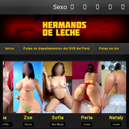
Sexo
Webcam
Inicio
Putas en departamentos del SUR del Perú
Putas en Ica