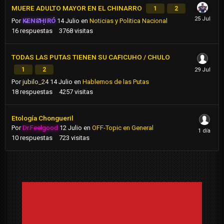
MUERE ADULTO MAYOR EN EL CHINARRO
1
2
Por
KENSHIRO
14 Julio
en
Noticias y Politica Nacional
16
respuestas
3768
visitas
TODAS LAS PUTAS TIENEN SU CAFICUHO / CHULO
1
2
Por
jubilo_24
14 Julio
en
Hablemos de las Putas
18
respuestas
4257
visitas
Etología Chongueril
Por
Dr.Feelgood
12 Julio
en
OFF-Topic en General
10
respuestas
723
visitas