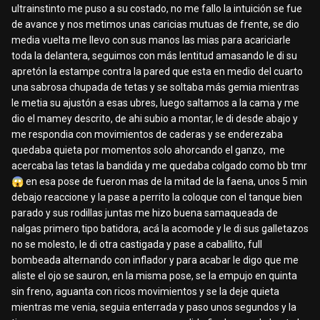
ultrainstinto me puso a su costado, no me fallo la intuición se fue
de avance y nos metimos unas caricias mutuas de frente, se dio
media vuelta me llevo con sus manos las mias para acariciarle
toda la delantera, seguimos con más lentitud amasando le di su
apretón la estampe contra la pared que esta en medio del cuarto
una sabrosa chupada de tetas y se soltaba más gemia mientras
le metia su ajustón a esas ubres, luego saltamos a la cama y me
dio el mamey descrito, de ahi subio a montar, le di desde abajo y
me respondia con movimientos de caderas y se enderezaba
quedaba quieta por momentos solo ahorcando el ganzo, me
acercaba las tetas la bandida y me quedaba colgado como bb tmr
😱
en esa pose de fueron mas de la mitad de la faena, unos 5 min
debajo reaccione y la pase a perrito la coloque con el tanque bien
parado y sus rodillas juntas me hizo buena samaqueada de
nalgas primero tipo batidora, acá la acomode y le di sus galletazos
no se molesto, le di otra castigada y pase a caballito, full
bombeada alternando con inflador y para acabar le digo que me
aliste el ojo se sauron, en la misma pose, se la empujo en quinta
sin freno, aguanta con ricos movimientos y se la deje quieta
mientras me venia, seguia enterrada y paso unos segundos y la