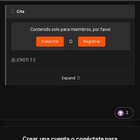
Cita
Contenido solo para miembros, por favor
Conectar
O
Registrar
@JOKER 3.0
Contenido solo para miembros, por favor
Expand
Conectar
O
Registrar
Contenido solo para miembros, por favor
2
Conectar
O
Registrar
Crear una cuenta o conéctate para