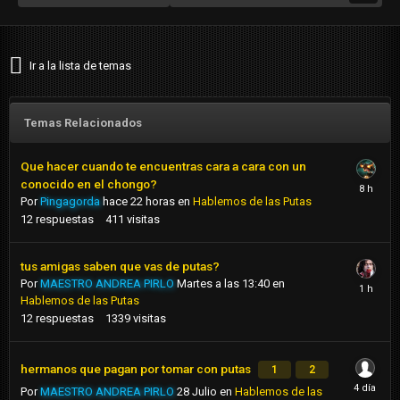
Ir a la lista de temas
Temas Relacionados
Que hacer cuando te encuentras cara a cara con un
conocido en el chongo?
Por
Pingagorda
hace 22 horas
en
Hablemos de las Putas
12
respuestas
411
visitas
tus amigas saben que vas de putas?
Por
MAESTRO ANDREA PIRLO
Martes a las 13:40
en
Hablemos de las Putas
12
respuestas
1339
visitas
hermanos que pagan por tomar con putas
1
2
Por
MAESTRO ANDREA PIRLO
28 Julio
en
Hablemos de las