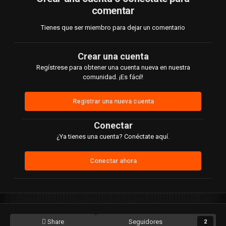
Contenido solo para miembros, por favor
comentar
Conectar
O
Registrar
Tienes que ser miembro para dejar un comentario
Crear una cuenta
Contenido solo para miembros, por favor
Regístrese para obtener una cuenta nueva en nuestra
comunidad. ¡Es fácil!
Conectar
O
Registrar
Registrar una nueva cuenta
Conectar
¿Ya tienes una cuenta? Conéctate aquí.
Conectar ahora
Share
Seguidores
2