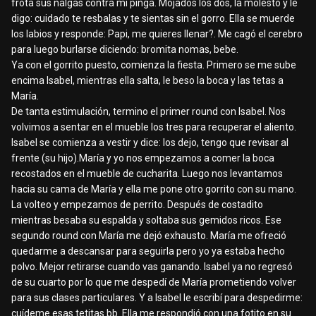
frota sus nalgas contra mi pinga. Mojados los dos, la molesto y le
digo: cuidado te resbalas y te sientas sin el gorro. Ella se muerde
los labios y responde: Papi, me quieres llenar?. Me cagó el cerebro
para luego burlarse diciendo: bromita nomas, bebe.
Ya con el gorrito puesto, comienza la fiesta. Primero se me sube
encima Isabel, mientras ella salta, le beso la boca y las tetas a
María.
De tanta estimulación, termino el primer round con Isabel. Nos
volvimos a sentar en el mueble los tres para recuperar el aliento.
Isabel se comienza a vestir y dice: los dejo, tengo que revisar al
frente (su hijo).María y yo nos empezamos a comer la boca
recostados en el mueble de cucharita. Luego nos levantamos
hacia su cama de María y ella me pone otro gorrito con su mano.
La volteo y empezamos de perrito. Después de costadito
mientras besaba su espalda y soltaba sus gemidos ricos. Ese
segundo round con María me dejó exhausto. María me ofreció
quedarme a descansar para seguirla pero yo ya estaba hecho
polvo. Mejor retirarse cuando vas ganando. Isabel ya no regresó
de su cuarto por lo que me despedí de María prometiendo volver
para sus clases particulares. Y a Isabel le escribí para despedirme:
cuídeme esas tetitas bb. Ella me respondió con una fotito en su