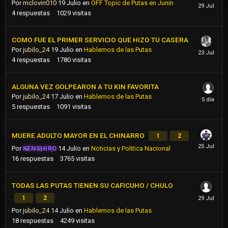
Por
mclovin010
19 Julio
en
OFF Topic de Putas en Junin
4
respuestas
1029
visitas
COMO FUE EL PRIMER SERVICIO QUE HIZO TU CASERA
Por
jubilo_24
19 Julio
en
Hablemos de las Putas
4
respuestas
1780
visitas
ALGUNA VEZ GOLPEARON A TU KIN FAVORITA
Por
jubilo_24
17 Julio
en
Hablemos de las Putas
5
respuestas
1091
visitas
MUERE ADULTO MAYOR EN EL CHINARRO
1
2
Por
KENSHIRO
14 Julio
en
Noticias y Politica Nacional
16
respuestas
3765
visitas
TODAS LAS PUTAS TIENEN SU CAFICUHO / CHULO
1
2
Por
jubilo_24
14 Julio
en
Hablemos de las Putas
18
respuestas
4249
visitas