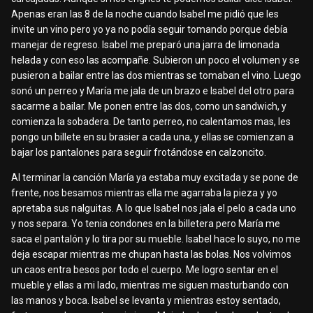
Apenas eran las 8 de la noche cuando Isabel me pidió que les
invite un vino pero yo ya no podía seguir tomando porque debía
manejar de regreso. Isabel me preparó una jarra de limonada
helada y con eso las acompañe. Subieron un poco el volumen y se
pusieron a bailar entre las dos mientras se tomaban el vino. Luego
sonó un perreo y María me jala de un brazo e Isabel del otro para
sacarme a bailar. Me ponen entre las dos, como un sandwich, y
comienza la sobadera. De tanto perreo, no calentamos mas, les
pongo un billete en su brasier a cada una, y ellas se comienzan a
bajar los pantalones para seguir frotándose en calzoncito.
Al terminar la canción María ya estaba muy excitada y se pone de
frente, nos besamos mientras ella me agarraba la pieza y yo
apretaba sus nalguitas. A lo que Isabel nos jala el pelo a cada uno
y nos separa. Yo tenia condones en la billetera pero María me
saca el pantalón y lo tira por su mueble. Isabel hace lo suyo, no me
deja escapar mientras me chupan hasta las bolas. Nos volvimos
un caos entra besos por todo el cuerpo. Me logro sentar en el
mueble y ellas a mi lado, mientras me siguen masturbando con
las manos y boca. Isabel se levanta y mientras estoy sentado,