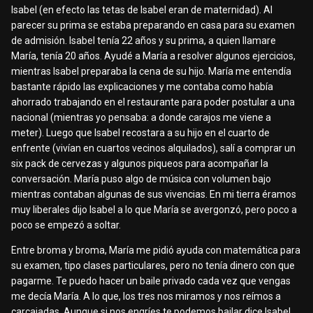
Isabel (en efecto las tetas de Isabel eran de maternidad). Al
parecer su prima se estaba preparando en casa para su examen
de admisión. Isabel tenía 22 años y su prima, a quien llamare
María, tenía 20 años. Ayudé a María a resolver algunos ejercicios,
mientras Isabel preparaba la cena de su hijo. María me entendía
bastante rápido las explicaciones y me contaba como había
ahorrado trabajando en el restaurante para poder postular a una
nacional (mientras yo pensaba: a donde carajos me viene a
meter). Luego que Isabel recostara a su hijo en el cuarto de
enfrente (vivían en cuartos vecinos alquilados), salí a comprar un
six pack de cervezas y algunos piqueos para acompañar la
conversación. María puso algo de música con volumen bajo
mientras contaban algunas de sus vivencias. En mi tierra éramos
muy liberales dijo Isabel a lo que María se avergonzó, pero poco a
poco se empezó a soltar.
Entre broma y broma, María me pidió ayuda con matemática para
su examen, tipo clases particulares, pero no tenía dinero con que
pagarme. Te puedo hacer un baile privado cada vez que vengas
me decía María. A lo que, los tres nos miramos y nos reímos a
carcajadas. Aunque si nos engríes te podemos bailar dice Isabel.