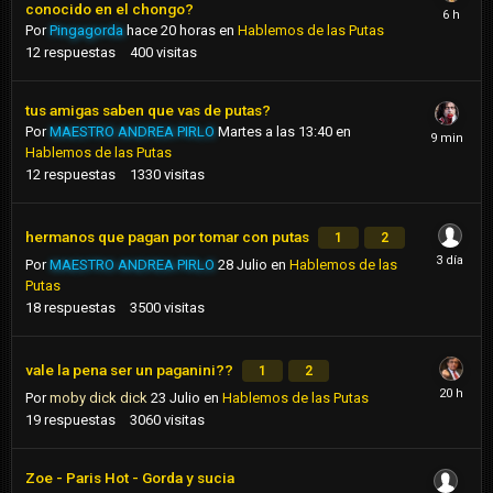
conocido en el chongo?
Por
Pingagorda
hace 20 horas
en
Hablemos de las Putas
12
respuestas
400
visitas
tus amigas saben que vas de putas?
Por
MAESTRO ANDREA PIRLO
Martes a las 13:40
en
Hablemos de las Putas
12
respuestas
1330
visitas
hermanos que pagan por tomar con putas
1
2
Por
MAESTRO ANDREA PIRLO
28 Julio
en
Hablemos de las
Putas
18
respuestas
3500
visitas
vale la pena ser un paganini??
1
2
Por
moby dick dick
23 Julio
en
Hablemos de las Putas
19
respuestas
3060
visitas
Zoe - Paris Hot - Gorda y sucia