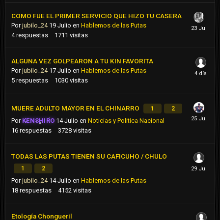
COMO FUE EL PRIMER SERVICIO QUE HIZO TU CASERA
Por
jubilo_24
19 Julio
en
Hablemos de las Putas
4
respuestas
1711
visitas
ALGUNA VEZ GOLPEARON A TU KIN FAVORITA
Por
jubilo_24
17 Julio
en
Hablemos de las Putas
5
respuestas
1030
visitas
MUERE ADULTO MAYOR EN EL CHINARRO
1
2
Por
KENSHIRO
14 Julio
en
Noticias y Politica Nacional
16
respuestas
3728
visitas
TODAS LAS PUTAS TIENEN SU CAFICUHO / CHULO
1
2
Por
jubilo_24
14 Julio
en
Hablemos de las Putas
18
respuestas
4152
visitas
Etología Chongueril