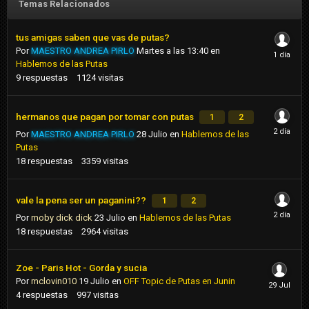
Temas Relacionados
tus amigas saben que vas de putas?
Por
MAESTRO ANDREA PIRLO
Martes a las 13:40
en
Hablemos de las Putas
9
respuestas
1124
visitas
hermanos que pagan por tomar con putas
1
2
Por
MAESTRO ANDREA PIRLO
28 Julio
en
Hablemos de las
Putas
18
respuestas
3359
visitas
vale la pena ser un paganini??
1
2
Por
moby dick dick
23 Julio
en
Hablemos de las Putas
18
respuestas
2964
visitas
Zoe - Paris Hot - Gorda y sucia
Por
mclovin010
19 Julio
en
OFF Topic de Putas en Junin
4
respuestas
997
visitas