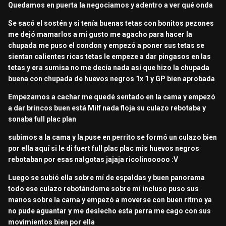
Quedamos en puerta la negociamos y adentro a ver qué onda
Se sacó el sostén y si tenía buenas tetas con bonitos pezones
me dejó mamarlos a mi gusto me agacho para hacer la
chupada me puso el condon y empezó a poner sus tetas se
sientan calientes ricas tetas le empeze a dar pingasos en las
tetas y era sumisa no me decía nada así que hizo la chupada
buena con chupada de huevos negros 1x 1 y GP bien aprobada
Empezamos a cachar me quedé sentado en la cama y empezó
a dar brincos buen está Milf nada floja su culazo rebotaba y
sonaba full plac plan
subimos a la cama y la puse en perrito se formó un culazo bien
por ella aquí si le di fuert full plac plac mis huevos negros
rebotaban por esas nalgotas jajaja ricolinooooo
:V
Luego se subió ella sobre mí de espaldas y buen panorama
todo ese culazo rebotándome sobre mí incluso puso sus
manos sobre la cama y empezó a moverse con buen ritmo ya
no pude aguantar y me deslecho esta perra me cago con sus
movimientos bien por ella