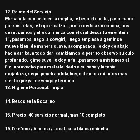
12. Relato del Servicio:
Me saluda con beso en la mejilla, le beso el cuello, paso mano
por sus tetas, le bajo el calzon , meto dedo a su concha, nos
desnudamos y ella comienza con el oral descrito en el item
11, pasamos luego a cowgirl, luego empiesa a gemir se
mueve bien ,de manera suave, acompasada, le doy de abajo
hacia arriba, a todo dar; cambiamos a perrito observo su culo
profanado, gime suve, le doy a full,pasamos a misionero al
filo, aprovecho para meterle dedo a su papa y la tenia
mojadaza, segui penetrandola,luego de unos minutos mas
siento que ya me vengo y termino
13. Higiene Personal: limpia
14. Besos en la Boca: no
15. Precio: 40 servicio normal ,mas 10 completo
16.Telefono / Anuncia / Local:casa blanca chincha