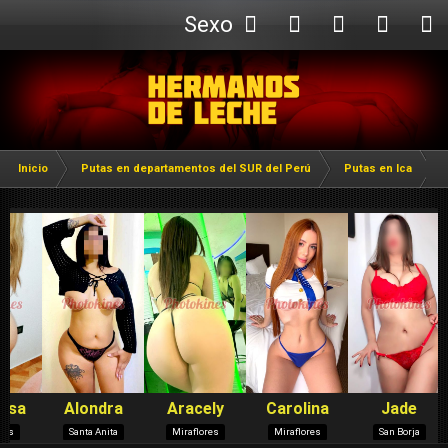
Sexo
Webcam
Inicio
Putas en departamentos del SUR del Perú
Putas en Ica