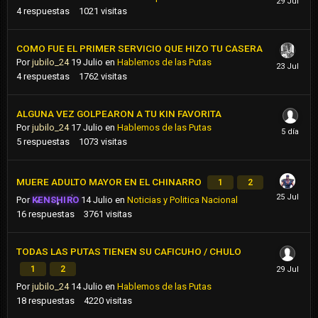
4
respuestas
1021
visitas
COMO FUE EL PRIMER SERVICIO QUE HIZO TU CASERA
Por
jubilo_24
19 Julio
en
Hablemos de las Putas
4
respuestas
1762
visitas
ALGUNA VEZ GOLPEARON A TU KIN FAVORITA
Por
jubilo_24
17 Julio
en
Hablemos de las Putas
5
respuestas
1073
visitas
MUERE ADULTO MAYOR EN EL CHINARRO
1
2
Por
KENSHIRO
14 Julio
en
Noticias y Politica Nacional
16
respuestas
3761
visitas
TODAS LAS PUTAS TIENEN SU CAFICUHO / CHULO
1
2
Por
jubilo_24
14 Julio
en
Hablemos de las Putas
18
respuestas
4220
visitas