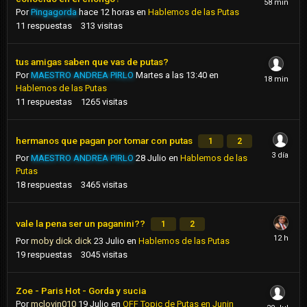
Por
Pingagorda
hace 12 horas
en
Hablemos de las Putas
11
respuestas
313
visitas
tus amigas saben que vas de putas?
Por
MAESTRO ANDREA PIRLO
Martes a las 13:40
en
Hablemos de las Putas
11
respuestas
1265
visitas
hermanos que pagan por tomar con putas
1
2
Por
MAESTRO ANDREA PIRLO
28 Julio
en
Hablemos de las
Putas
18
respuestas
3465
visitas
vale la pena ser un paganini??
1
2
Por
moby dick dick
23 Julio
en
Hablemos de las Putas
19
respuestas
3045
visitas
Zoe - Paris Hot - Gorda y sucia
Por
mclovin010
19 Julio
en
OFF Topic de Putas en Junin