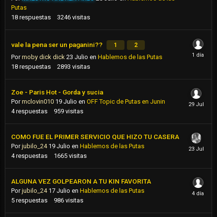
Putas
18
respuestas
3246
visitas
vale la pena ser un paganini??
1
2
Por
moby dick dick
23 Julio
en
Hablemos de las Putas
18
respuestas
2893
visitas
Zoe - Paris Hot - Gorda y sucia
Por
mclovin010
19 Julio
en
OFF Topic de Putas en Junin
4
respuestas
959
visitas
COMO FUE EL PRIMER SERVICIO QUE HIZO TU CASERA
Por
jubilo_24
19 Julio
en
Hablemos de las Putas
4
respuestas
1665
visitas
ALGUNA VEZ GOLPEARON A TU KIN FAVORITA
Por
jubilo_24
17 Julio
en
Hablemos de las Putas
5
respuestas
986
visitas