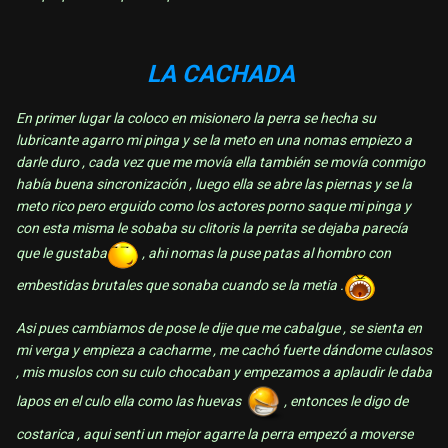
LA CACHADA
En primer lugar la coloco en misionero la perra se hecha su
lubricante agarro mi pinga y se la meto en una nomas empiezo a
darle duro , cada vez que me movía ella también se movía conmigo
había buena sincronización , luego ella se abre las piernas y se la
meto rico pero erguido como los actores porno saque mi pinga y
con esta misma le sobaba su clitoris la perrita se dejaba parecía
que le gustaba
, ahi nomas la puse patas al hombro con
embestidas brutales que sonaba cuando se la metia .
Asi pues cambiamos de pose le dije que me cabalgue , se sienta en
mi verga y empieza a cacharme , me cachó fuerte dándome culasos
, mis muslos con su culo chocaban y empezamos a aplaudir le daba
lapos en el culo ella como las huevas
, entonces le digo de
costarica , aqui senti un mejor agarre la perra empezó a moverse