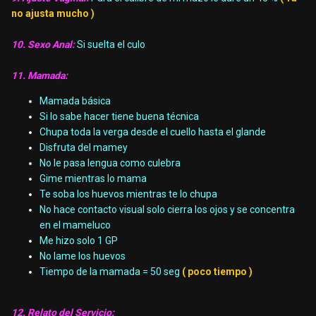
no ajusta mucho )
10. Sexo Anal:
Si suelta el culo
11. Mamada:
Mamada básica
Si lo sabe hacer tiene buena técnica
Chupa toda la verga desde el cuello hasta el glande
Disfruta del mamey
No le pasa lengua como culebra
Gime mientras lo mama
Te soba los huevos mientras te lo chupa
No hace contacto visual solo cierra los ojos y se concentra
en el mameluco
Me hizo solo 1 GP
No lame los huevos
Tiempo de la mamada = 50 seg
( poco tiempo )
12. Relato del Servicio: