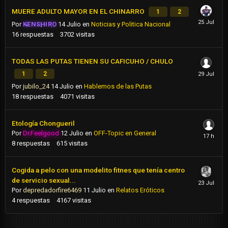
MUERE ADULTO MAYOR EN EL CHINARRO
1
2
Por
KENSHIRO
14 Julio
en
Noticias y Politica Nacional
16
respuestas
3702
visitas
TODAS LAS PUTAS TIENEN SU CAFICUHO / CHULO
1
2
Por
jubilo_24
14 Julio
en
Hablemos de las Putas
18
respuestas
4071
visitas
Etología Chongueril
Por
Dr.Feelgood
12 Julio
en
OFF-Topic en General
8
respuestas
615
visitas
Cogida a pelo con una modelito fitnes que tenía centro
de servicio sexual...
Por
depredadorfire6469
11 Julio
en
Relatos Eróticos
4
respuestas
4167
visitas