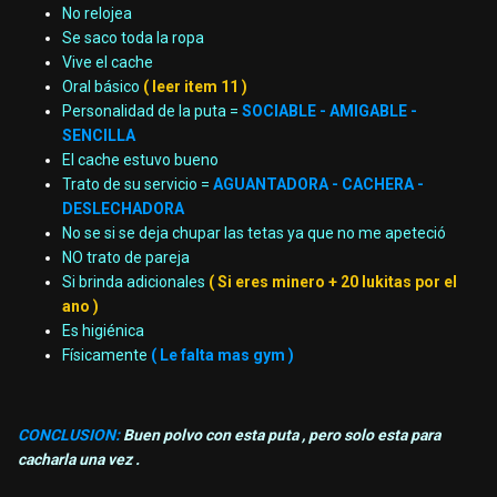
No relojea
Se saco toda la ropa
Vive el cache
Oral básico
( leer item 11 )
Personalidad de la puta =
SOCIABLE - AMIGABLE -
SENCILLA
El cache estuvo bueno
Trato de su servicio =
AGUANTADORA - CACHERA -
DESLECHADORA
No se si se deja chupar las tetas ya que no me apeteció
NO trato de pareja
Si brinda adicionales
( Si eres minero + 20 lukitas por el
ano )
Es higiénica
Físicamente
( Le falta mas gym )
CONCLUSION:
Buen polvo con esta puta , pero solo esta para
cacharla una vez .