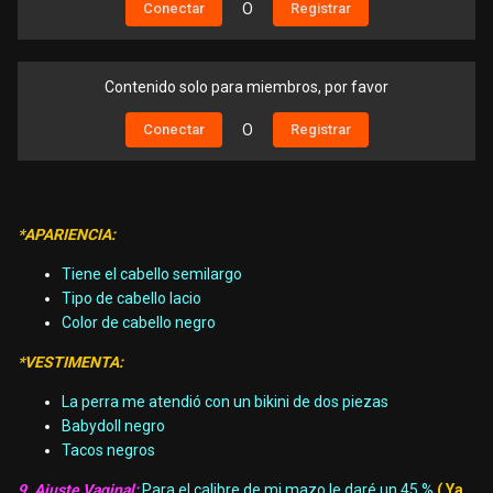
Conectar
O
Registrar
Contenido solo para miembros, por favor
Conectar
O
Registrar
*APARIENCIA:
Tiene el cabello semilargo
Tipo de cabello lacio
Color de cabello negro
*VESTIMENTA:
La perra me atendió con un bikini de dos piezas
Babydoll negro
Tacos negros
9. Ajuste Vaginal:
Para el calibre de mi mazo le daré un 45 %
( Ya