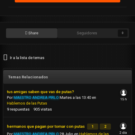
Share
Seguidores
0
Ir a la lista de temas
Temas Relacionados
tus amigas saben que vas de putas?
Por
MAESTRO ANDREA PIRLO
Martes a las 13:40
en
Hablemos de las Putas
9
respuestas
905
visitas
hermanos que pagan por tomar con putas
1
2
Por
MAESTRO ANDREA PIRLO
28 Julio
en
Hablemos de las