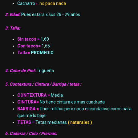
Cacharro =
no pada nada
2. Edad:
Pues estará x sus 26 - 29 años
3. Talla:
Sin tacos =
1,60
Con tacos=
1,65
Talla=
PROMEDIO
4. Color de Piel:
Trigueña
5. Contextura / Cintura / Barriga / tetas :
CONTEXTURA =
Media
CINTURA=
No tiene cintura es mas cuadrada
BARRIGA =
Unos rollitos pero nada escandaloso como para
que me lo baje
TETAS =
Tetas medianas
( naturales )
6. Caderas / Culo / Piernas: