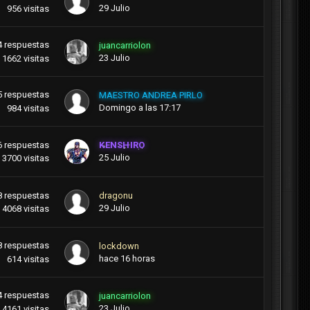
29 Julio
956
visitas
4
respuestas
juancarriolon
23 Julio
1662
visitas
5
respuestas
MAESTRO ANDREA PIRLO
Domingo a las 17:17
984
visitas
6
respuestas
KENSHIRO
25 Julio
3700
visitas
8
respuestas
dragonu
29 Julio
4068
visitas
8
respuestas
lockdown
hace 16 horas
614
visitas
4
respuestas
juancarriolon
23 Julio
4161
visitas