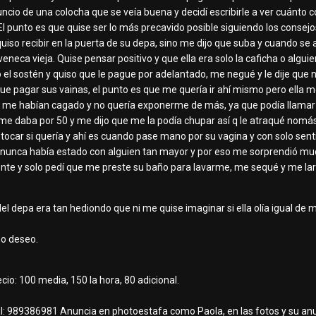
cio de una colocha que se veía buena y decidí escribirle a ver cuánto co
 El punto es que quise ser lo más precavido posible siguiendo los consej
iso recibir en la puerta de su depa, sino me dijo que suba y cuando se a
eneca vieja. Quise pensar positivo y que ella era solo la caficha o alg
ó el sostén y quiso que le pague por adelantado, me negué y le dije que 
 que pagar sus vainas, el punto es que me quería ir ahí mismo pero ella 
e ya me habían cagado y no quería exponerme de más, ya que podía llamar
 me daba por 50 y me dijo que me la podía chupar así q le atraqué nomá
tocar si quería y ahí es cuando pase mano por su vagina y con solo sentir
unca había estado con alguien tan mayor y por eso me sorprendió mucho
ciente y solo pedí que me preste su baño para lavarme, me sequé y me la
del depa era tan hediondo que ni me quise imaginar si ella olía igual de m
no deseo.
io: 100 media, 150 la hora, 80 adicional.
l: 989386981 Anuncia en photoestafa como Paola, en las fotos y su anu