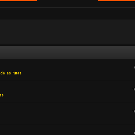
de las Putas
1
as
1