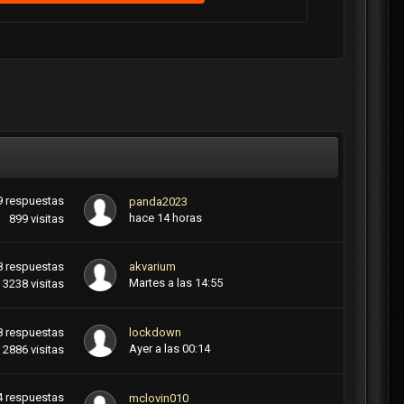
9
respuestas
panda2023
hace 14 horas
899
visitas
8
respuestas
akvarium
Martes a las 14:55
3238
visitas
8
respuestas
lockdown
Ayer a las 00:14
2886
visitas
4
respuestas
mclovin010