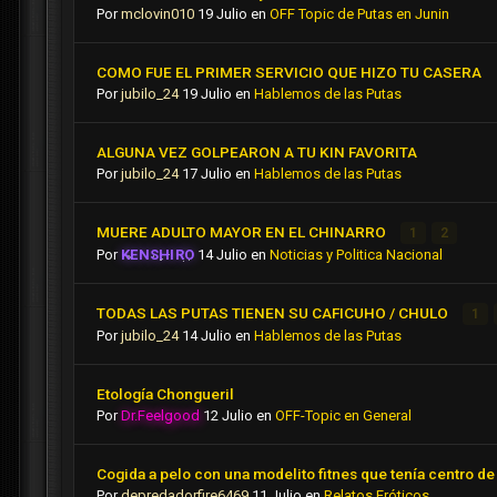
Por
mclovin010
19 Julio
en
OFF Topic de Putas en Junin
COMO FUE EL PRIMER SERVICIO QUE HIZO TU CASERA
Por
jubilo_24
19 Julio
en
Hablemos de las Putas
ALGUNA VEZ GOLPEARON A TU KIN FAVORITA
Por
jubilo_24
17 Julio
en
Hablemos de las Putas
MUERE ADULTO MAYOR EN EL CHINARRO
1
2
Por
KENSHIRO
14 Julio
en
Noticias y Politica Nacional
TODAS LAS PUTAS TIENEN SU CAFICUHO / CHULO
1
Por
jubilo_24
14 Julio
en
Hablemos de las Putas
Etología Chongueril
Por
Dr.Feelgood
12 Julio
en
OFF-Topic en General
Cogida a pelo con una modelito fitnes que tenía centro de 
Por
depredadorfire6469
11 Julio
en
Relatos Eróticos