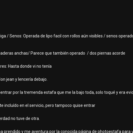
riga / Senos: Operada de lipo facil con rollos aún visibles / senos operad
: Caderas anchas/ Parece que también operado / dos piernas acorde
res: Hasta donde vi no tenía
on jean y lencería debajo.
e entrar por la tremenda estafa que me la bajo toda, solo toqué y era ev
 incluído en el servicio, pero tampoco quise entrar
rdad no tuve de otra.
aba prendido y me aventura por la conocida página de photoestafa para 