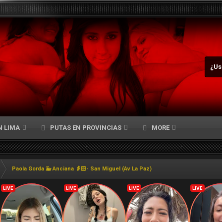
¿Us
N LIMA
PUTAS EN PROVINCIAS
MORE
Paola Gorda 🐳 Anciana 👵🏻- San Miguel (Av La Paz)