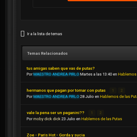
Ir a la lista de temas
Temas Relacionados
tus amigas saben que vas de putas?
Por
MAESTRO ANDREA PIRLO
Martes a las 13:40
en
Hablemos 
hermanos que pagan por tomar con putas
1
2
Por
MAESTRO ANDREA PIRLO
28 Julio
en
Hablemos de las Put
vale la pena ser un paganini??
1
2
Por
moby dick dick
23 Julio
en
Hablemos de las Putas
Zoe - Paris Hot - Gorda y sucia