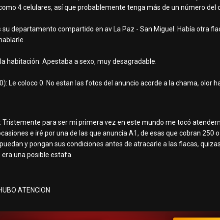
como 4 celulares, así que probablemente tenga más de un número del c
 su departamento compartido en av La Paz - San Miguel. Había otra fla
hablarle.
 la habitación: Apestaba a sexo, muy desagradable.
): Le coloco 0. No estan las fotos del anuncio acorde a la chama, olor h
: Tristemente para ser mi primera vez en este mundo me tocó atender
casiones e iré por una de las que anuncia A1, de esas que cobran 250 o
e puedan y pongan sus condiciones antes de atracarle a las flacas, quiz
 era una posible estafa.
HUBO ATENCION