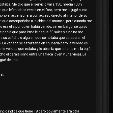
staba. Me dijo que el servicio valía 150, media 100 y
os que leí muchas veces en el foro, pero me la jugó sucia
brió el ascensor era con acceso directo al interior de su
uien que acompañaba a la chica del anuncio, pero cuando me
no era ella por quien había venido; sin embargo, se quiso
me pedía que para irme le pague 50 soles y sino no me
 a su caficho o alguien que se notaba que estaba en el
s. La veneca se esforzaba en chuparla pero la verdad es
 lo velluda que estaba y lo abierta que la tenía me la bajó
 el paralelismo entre una flaca joven y una vieja). La
rgué de una.
al.
ncio indica que tiene 19 pero obviamente era otra