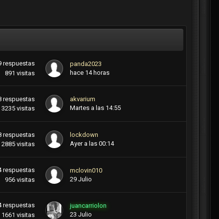
9
respuestas
panda2023
hace 14 horas
891
visitas
8
respuestas
akvarium
Martes a las 14:55
3235
visitas
8
respuestas
lockdown
Ayer a las 00:14
2885
visitas
4
respuestas
mclovin010
29 Julio
956
visitas
4
respuestas
juancarriolon
23 Julio
1661
visitas