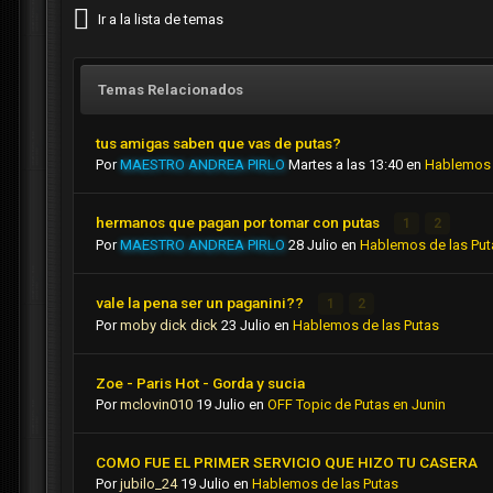
Ir a la lista de temas
Temas Relacionados
tus amigas saben que vas de putas?
Por
MAESTRO ANDREA PIRLO
Martes a las 13:40
en
Hablemos 
hermanos que pagan por tomar con putas
1
2
Por
MAESTRO ANDREA PIRLO
28 Julio
en
Hablemos de las Put
vale la pena ser un paganini??
1
2
Por
moby dick dick
23 Julio
en
Hablemos de las Putas
Zoe - Paris Hot - Gorda y sucia
Por
mclovin010
19 Julio
en
OFF Topic de Putas en Junin
COMO FUE EL PRIMER SERVICIO QUE HIZO TU CASERA
Por
jubilo_24
19 Julio
en
Hablemos de las Putas