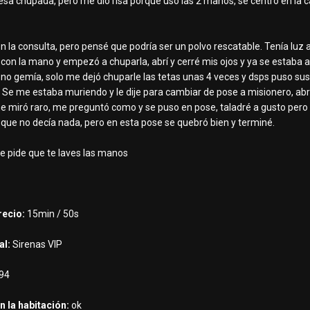
a chupada, pero me dio risa porque usó las 2 manos, se centró en la cab
 en la consulta, pero pensé que podría ser un polvo rescatable. Tenía luz 
re con la mano y empezó a chuparla, abrí y cerré mis ojos y ya se estab
 no gemía, solo me dejó chuparle las tetas unas 4 veces y dsps puso su
Se me estaba muriendo y le dije para cambiar de pose a misionero, abrió 
me miró raro, me preguntó como y se puso en pose, taladré a gusto pero 
 que no decía nada, pero en esta pose se quebró bien y terminé.
e pide que te laves las manos
recio:
15min / 50s
al:
Sirenas VIP
94
n la habitación:
ok