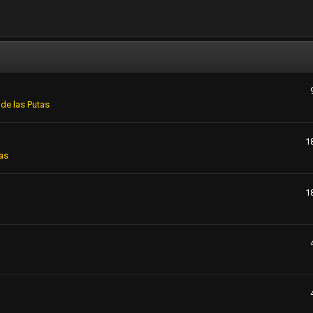
de las Putas
1
as
1