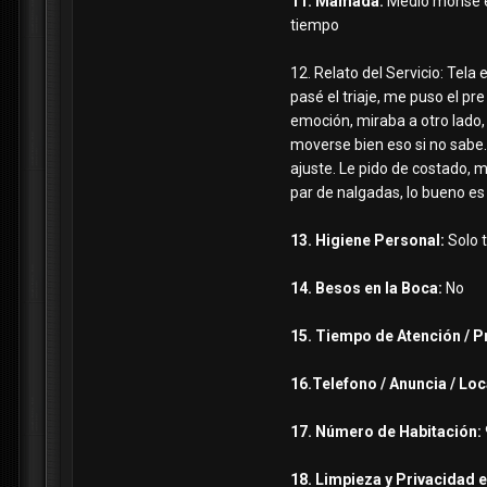
11. Mamada:
Medio monse es
tiempo
12. Relato del Servicio: Tela
pasé el triaje, me puso el p
emoción, miraba a otro lado,
moverse bien eso si no sabe. 
ajuste. Le pido de costado, 
par de nalgadas, lo bueno es
13. Higiene Personal:
Solo t
14. Besos en la Boca:
No
15. Tiempo de Atención / P
16.Telefono / Anuncia / Loc
17. Número de Habitación:
18. Limpieza y Privacidad e