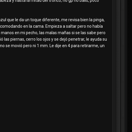
eza y hasta la mitad del tronco, no gp no balls, poco
azul que le da un toque diferente, me revisa bien la pinga,
a acomodando en la cama. Empieza a saltar pero no había
s manos en mi pecho, las malas mañas si se las sabe pero
las piernas, cerro los ojos y se dejó penetrar, le ayuda su
no se movió pero ni 1 mm. Le dije en 4 para retirarme, un