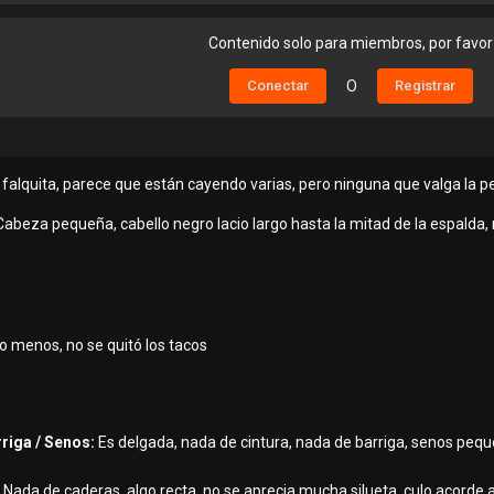
Contenido solo para miembros, por favor
Conectar
O
Registrar
 falquita, parece que están cayendo varias, pero ninguna que valga la 
Cabeza pequeña, cabello negro lacio largo hasta la mitad de la espalda, 
o menos, no se quitó los tacos
rriga / Senos:
Es delgada, nada de cintura, nada de barriga, senos pequ
Nada de caderas, algo recta, no se aprecia mucha silueta, culo acorde a