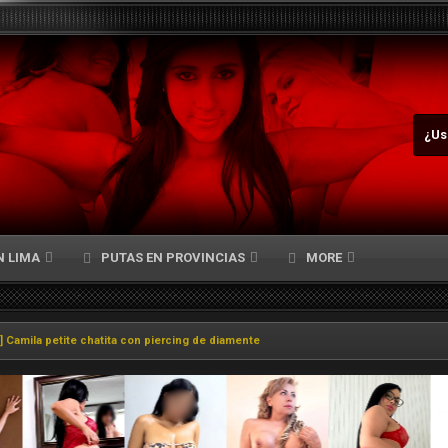
¿Us
N LIMA
PUTAS EN PROVINCIAS
MORE
] Camila petite chatita con piercing de diamente