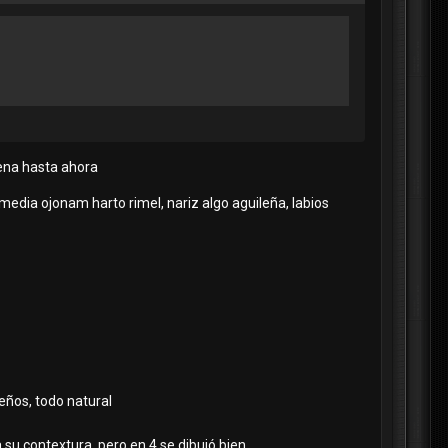
pena hasta ahora
media ojonam harto rimel, nariz algo aguileña, labios
eños, todo natural
 su contextura, pero en 4 se dibujó bien