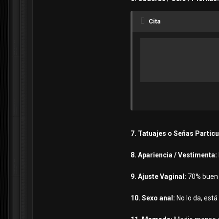
Cita
7. Tatuajes o Señas Partic
8. Apariencia / Vestimenta:
9. Ajuste Vaginal:
70% buen a
10. Sexo anal:
No lo da, est