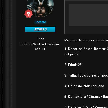
Lechero
396
Me llamó la atención de esta
Location
Saint isidrow street
666 - PE
1. Descripción del Rostro:
delgados
2. Edad:
25
3. Talla:
155 o quizás un poc
4. Color de Piel:
Trigueña
5. Contextura / Cintura / Ba
6. Caderas / Culo / Piernas: