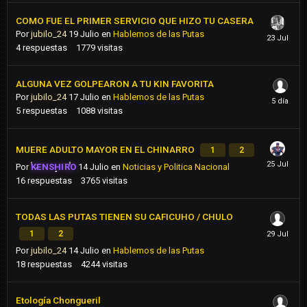
COMO FUE EL PRIMER SERVICIO QUE HIZO TU CASERA
Por
jubilo_24
19 Julio
en
Hablemos de las Putas
4
respuestas
1779
visitas
ALGUNA VEZ GOLPEARON A TU KIN FAVORITA
Por
jubilo_24
17 Julio
en
Hablemos de las Putas
5
respuestas
1088
visitas
MUERE ADULTO MAYOR EN EL CHINARRO
1
2
Por
KENSHIRO
14 Julio
en
Noticias y Politica Nacional
16
respuestas
3765
visitas
TODAS LAS PUTAS TIENEN SU CAFICUHO / CHULO
1
2
Por
jubilo_24
14 Julio
en
Hablemos de las Putas
18
respuestas
4244
visitas
Etología Chongueril