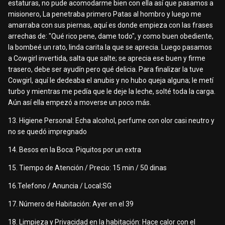
estaturas, no pude acomodarme bien con ella así que pasamos a
misionero, La penetraba primero Patas al hombro y luego me
amarraba con sus piernas, aquí es donde empieza con las frases
arrechas de: "Qué rico pene, dame todo", y como buen obediente,
la bombeé un rato, linda carita la que se aprecia. Luego pasamos
a Cowgirl invertida, salta que salte; se aprecia ese buen y firme
trasero, debe ser ayudín pero qué delicia. Para finalizar la tuve
Cowgirl, aquí le dedeaba el anubis y no hubo queja alguna; le metí
turbo y mientras me pedía que le deje la leche, solté toda la carga.
Aún así ella empezó a moverse un poco más.
13. Higiene Personal: Echa alcohol, perfume con olor casi neutro y
no se quedó impregnado
14. Besos en la Boca: Piquitos por un extra
15. Tiempo de Atención / Precio: 15 min / 50 dinas
16.Telefono / Anuncia / Local:SG
17. Número de Habitación: Ayer en el 39
18. Limpieza y Privacidad en la habitación: Hace calor con el