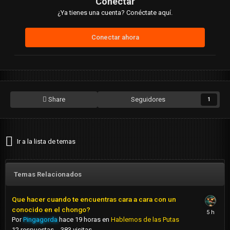
Conectar
¿Ya tienes una cuenta? Conéctate aquí.
Conectar ahora
Share
Seguidores
1
Ir a la lista de temas
Temas Relacionados
Que hacer cuando te encuentras cara a cara con un
conocido en el chongo?
Por
Pingagorda
hace 19 horas
en
Hablemos de las Putas
12
respuestas
383
visitas