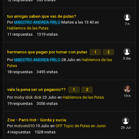
tus amigas saben que vas de putas?
Por
MAESTRO ANDREA PIRLO
Martes a las 13:40
en
Hablemos de las Putas
11
respuestas
1319
visitas
hermanos que pagan por tomar con putas
1
2
Por
MAESTRO ANDREA PIRLO
28 Julio
en
Hablemos de las
Putas
18
respuestas
3495
visitas
vale la pena ser un paganini??
1
2
Por
moby dick dick
23 Julio
en
Hablemos de las Putas
19
respuestas
3056
visitas
Zoe - Paris Hot - Gorda y sucia
Por
mclovin010
19 Julio
en
OFF Topic de Putas en Junin
4
respuestas
1028
visitas