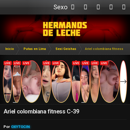
Sexo
Webcam
Inicio
Putas en Lima
Sexi Geishas
Ariel colombiana fitness C-3
Ariel colombiana fitness C-39
Por
OXYTOCIN