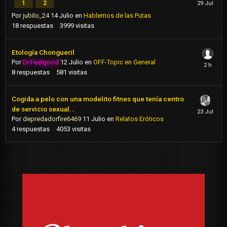
1
2
Por
jubilo_24
14 Julio
en
Hablemos de las Putas
18
respuestas
3999
visitas
Etología Chongueril
Por
Dr.Feelgood
12 Julio
en
OFF-Topic en General
8
respuestas
581
visitas
Cogida a pelo con una modelito fitnes que tenía centro
de servicio sexual...
Por
depredadorfire6469
11 Julio
en
Relatos Eróticos
4
respuestas
4053
visitas