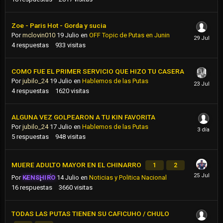
Zoe - Paris Hot - Gorda y sucia
Por
mclovin010
19 Julio
en
OFF Topic de Putas en Junin
4
respuestas
933
visitas
COMO FUE EL PRIMER SERVICIO QUE HIZO TU CASERA
Por
jubilo_24
19 Julio
en
Hablemos de las Putas
4
respuestas
1620
visitas
ALGUNA VEZ GOLPEARON A TU KIN FAVORITA
Por
jubilo_24
17 Julio
en
Hablemos de las Putas
5
respuestas
948
visitas
MUERE ADULTO MAYOR EN EL CHINARRO
1
2
Por
KENSHIRO
14 Julio
en
Noticias y Politica Nacional
16
respuestas
3660
visitas
TODAS LAS PUTAS TIENEN SU CAFICUHO / CHULO