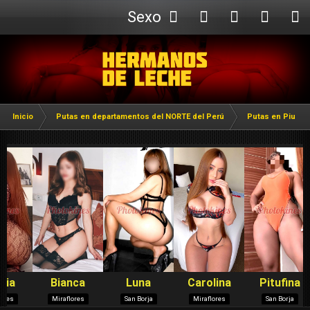
Sexo
Webcam
Inicio
Putas en departamentos del NORTE del Perú
Putas en Piura