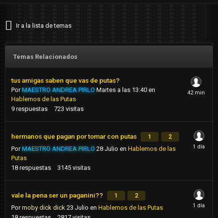
Ir a la lista de temas
Temas Relacionados
tus amigas saben que vas de putas?
Por
MAESTRO ANDREA PIRLO
Martes a las 13:40
en
Hablemos de las Putas
9
respuestas
723
visitas
hermanos que pagan por tomar con putas
1
2
Por
MAESTRO ANDREA PIRLO
28 Julio
en
Hablemos de las
Putas
18
respuestas
3145
visitas
vale la pena ser un paganini??
1
2
Por
moby dick dick
23 Julio
en
Hablemos de las Putas
18
respuestas
2817
visitas