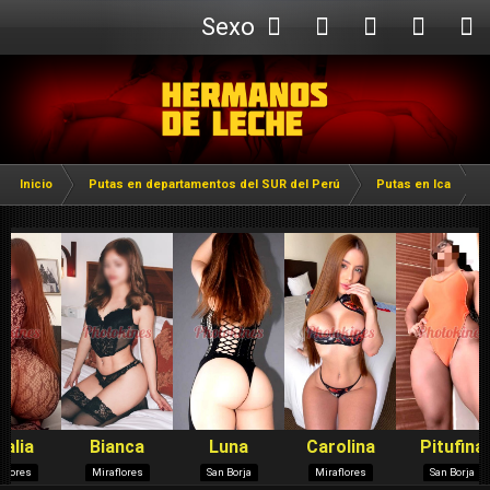
Sexo
Webcam
Inicio
Putas en departamentos del SUR del Perú
Putas en Ica