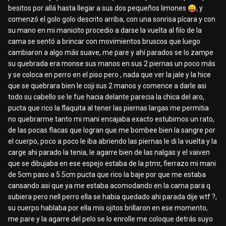
besitos por allá hasta llegar a sus dos pequeños limones
😛
, y
comenzó el golo golo descrito arriba, con una sonrisa pícara y con
su mano en mi manicito procedio a darse la vuelta al filo de la
cama se sentó a brincar con movimientos bruscos que luego
cambiaron a algo más suave, me pare y ahí parados se lo zampe
su quebrada era monse sus manos en sus 2 piernas un poco más
y se coloca en perro en el piso pero , nada que ver la jale y la hice
que se quebrara bien le coji sus 2 manos y comence a darle asi
todo su cabello se le fue hacia delante parecia la chica del aro,
pucta que rico la flaquita al tener las piernas largas me permitia
no quebrarme tanto mi mani encajaba exacto estubimos un rato,
de las pocas flacas que logran que me bombee bien la sangre por
el cuerpo, poco a poco le iba abriendo las piernas le di la vuelta y la
carge ahi parado la tenia, le agarre bien de las nalgas y el vaiven
que se dibujaba en ese espejo estaba de la ptmr, fierrazo mi mani
de 5cm paso a 5.5cm pucta que rico la baje por que me estaba
cansando asi que ya me estaba acomodando en la cama para q
subiera pero nell perro ella se habia quedado ahi parada dije wtf ?,
su cuerpo hablaba por ella mis ojitos brillaron en ese momento,
me pare y la agarre del pelo se lo enrolle me coloque detrás suyo