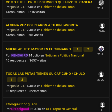
COMO FUE EL PRIMER SERVICIO QUE HIZO TU CASERA
Por
jubilo_24
19 Julio
en
Hablemos de las Putas
4
respuestas
1616
visitas
ALGUNA VEZ GOLPEARON A TU KIN FAVORITA
Por
jubilo_24
17 Julio
en
Hablemos de las Putas
5
respuestas
946
visitas
MUERE ADULTO MAYOR EN EL CHINARRO
1
2
Por
KENSHIRO
14 Julio
en
Noticias y Politica Nacional
16
respuestas
3657
visitas
TODAS LAS PUTAS TIENEN SU CAFICUHO / CHULO
1
2
Por
jubilo_24
14 Julio
en
Hablemos de las Putas
18
respuestas
3996
visitas
Etología Chongueril
Por
Dr.Feelgood
12 Julio
en
OFF-Topic en General