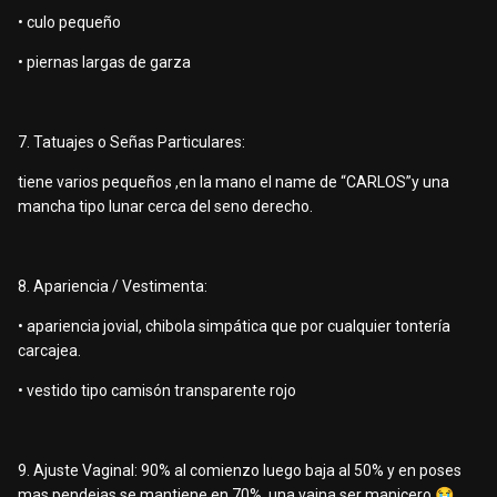
• culo pequeño
• piernas largas de garza
7. Tatuajes o Señas Particulares:
tiene varios pequeños ,en la mano el name de “CARLOS”y una
mancha tipo lunar cerca del seno derecho.
8. Apariencia / Vestimenta:
• apariencia jovial, chibola simpática que por cualquier tontería
carcajea.
• vestido tipo camisón transparente rojo
9. Ajuste Vaginal: 90% al comienzo luego baja al 50% y en poses
mas pendejas se mantiene en 70%. una vaina ser manicero
😭