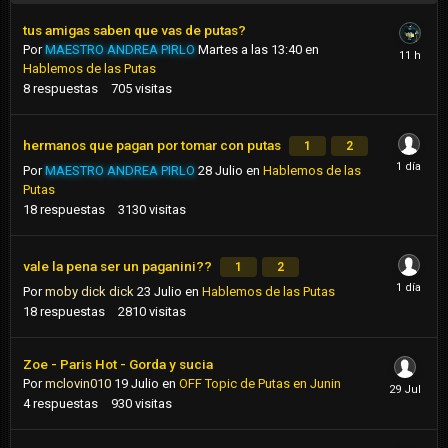
tus amigas saben que vas de putas?
Por
MAESTRO ANDREA PIRLO
Martes a las 13:40
en
Hablemos de las Putas
8
respuestas
705
visitas
hermanos que pagan por tomar con putas
1
2
Por
MAESTRO ANDREA PIRLO
28 Julio
en
Hablemos de las
Putas
18
respuestas
3130
visitas
vale la pena ser un paganini??
1
2
Por
moby dick dick
23 Julio
en
Hablemos de las Putas
18
respuestas
2810
visitas
Zoe - Paris Hot - Gorda y sucia
Por
mclovin010
19 Julio
en
OFF Topic de Putas en Junin
4
respuestas
930
visitas