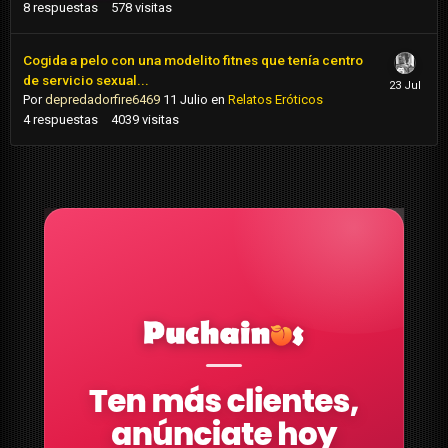
8
respuestas
578
visitas
Cogida a pelo con una modelito fitnes que tenía centro
de servicio sexual...
Por
depredadorfire6469
11 Julio
en
Relatos Eróticos
4
respuestas
4039
visitas