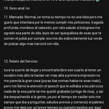
10. Sexo anal: no
11. Mamada: Normal, se toma su tiempo no es una loba pero me
gusto que intentara por lo menos cumplir mis peticiones, tragada
profunda, mordisco al cabezón, por rato saludo a bolognesi me
agrado esa parte de ella, lejos de ser quisquillosa de esas que te
comen el jodok por cumplir, eso me dio indirectamente luz verde
de pulsiar algo mas harcord con ella.
12. Relato del Servicio:
tuve la suerte de llegar y encontrarla libre ese cuarto al tener un
escalón más alto la hacían ver más alta a primera impresión no
me parecía la gran cosa (puras tias nomas habia no seas malo),
pero me llamó la atención el speech que le soltaba a los párrocos
nada de tp esa parte se me quedó grabada (un kge de risa), y así
iba despachando a la gente, ya por el tiempo sin vacilar solo me
sampe que iba a preguntar, saludos previos y comenzó el paleteo
previo me dejó por un breve tiempo su cuerpito besitos por aqui