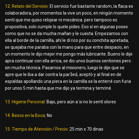
12. Relato del Servicio:
El servicio fue bastante random, la flaca es
colaboradora, por momentos la vive un poco, en ningún momento
sentí que me quiso relojear ni mecánica. pero tampoco es
propositiva, solo cumple lo quele pides. Eso sí en algunas poses
como que no se da mucha mañan y le cuesta. Empezamos con
ella al borde de la camilla, ahí le dí rico por su conchita apretada,
se quejaba me paraba con la mano para que entre despacio, en
un momento le dijo mejor me pongo más lubricante. Bueno le dije
apra continuar con ella arrica, se dio unos buenos sentiones pero
sin mucha técnica. Pasamos al misionero, luego le dije que se
apre que le iba a dar contra la par3ed, aceptó y al final en de
espaldas apollando una piera en la camilla se la enterré con furia
por unos 5 min hasta que me dijo ya termina y temriné.
13. Higiene Personal:
Bajo, pero aún a´si no le sentí olores
14. Besos en la Boca:
No
15. Tiempo de Atención / Precio:
25 min x 70 dinas