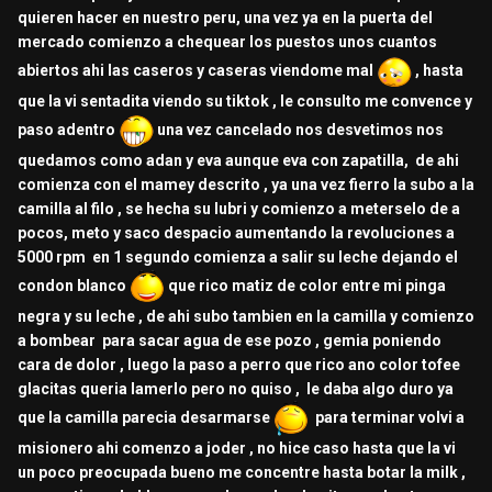
quieren hacer en nuestro peru, una vez ya en la puerta del
mercado comienzo a chequear los puestos unos cuantos
abiertos ahi las caseros y caseras viendome mal
, hasta
que la vi sentadita viendo su tiktok , le consulto me convence y
paso adentro
una vez cancelado nos desvetimos nos
quedamos como adan y eva aunque eva con zapatilla, de ahi
comienza con el mamey descrito , ya una vez fierro la subo a la
camilla al filo , se hecha su lubri y comienzo a meterselo de a
pocos, meto y saco despacio aumentando la revoluciones a
5000 rpm en 1 segundo comienza a salir su leche dejando el
condon blanco
que rico matiz de color entre mi pinga
negra y su leche , de ahi subo tambien en la camilla y comienzo
a bombear para sacar agua de ese pozo , gemia poniendo
cara de dolor , luego la paso a perro que rico ano color tofee
glacitas queria lamerlo pero no quiso , le daba algo duro ya
que la camilla parecia desarmarse
para terminar volvi a
misionero ahi comenzo a joder , no hice caso hasta que la vi
un poco preocupada bueno me concentre hasta botar la milk ,