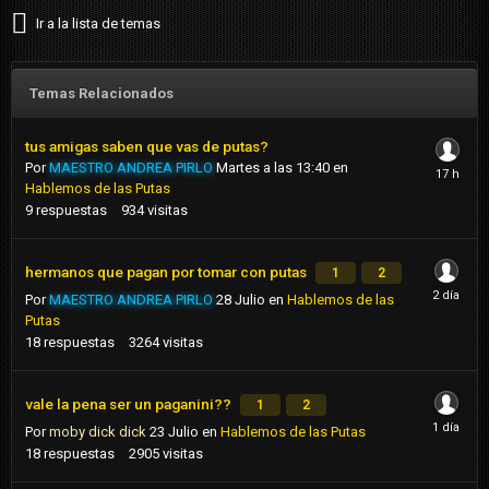
Ir a la lista de temas
Temas Relacionados
tus amigas saben que vas de putas?
Por
MAESTRO ANDREA PIRLO
Martes a las 13:40
en
Hablemos de las Putas
9
respuestas
934
visitas
hermanos que pagan por tomar con putas
1
2
Por
MAESTRO ANDREA PIRLO
28 Julio
en
Hablemos de las
Putas
18
respuestas
3264
visitas
vale la pena ser un paganini??
1
2
Por
moby dick dick
23 Julio
en
Hablemos de las Putas
18
respuestas
2905
visitas