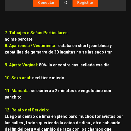
Conectar
O
Registrar
7. Tatuajes o Señas Particulares:
no me percate
8. Apariencia / Vestimenta:
estaba en short jean blusa y
zapatillas de gamarra de 30 luquitas no se las saco tmr
9. Ajuste Vaginal:
80% la encontre casi sellada ese dia
10. Sexo anal:
neel tiene miedo
11. Mamada:
se esmera x 2 minutos se engolosino con
panchito
12. Relato del Servicio:
LLego al centro de lima en pleno paro muchos fonavistas por
las calles , todos queriendo la caida de dina , otro hablando
del fin del peru y el cambio de raza con los chamos que