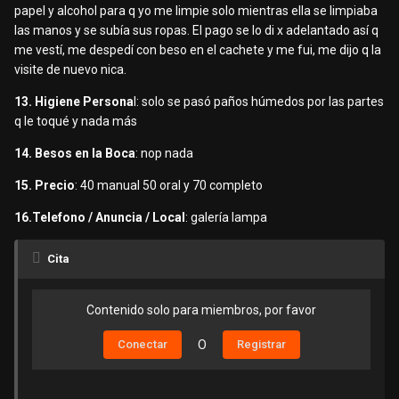
papel y alcohol para q yo me limpie solo mientras ella se limpiaba
las manos y se subía sus ropas. El pago se lo di x adelantado así q
me vestí, me despedí con beso en el cachete y me fui, me dijo q la
visite de nuevo nica.
13. Higiene Persona
l: solo se pasó paños húmedos por las partes
q le toqué y nada más
14. Besos en la Boca
: nop nada
15. Precio
: 40 manual 50 oral y 70 completo
16.Telefono / Anuncia / Local
: galería lampa
Cita
Contenido solo para miembros, por favor
Conectar
O
Registrar