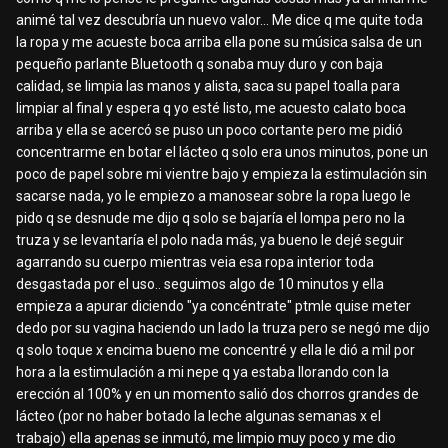
animé tal vez descubría un nuevo valor... Me dice q me quite toda
la ropa y me acueste boca arriba ella pone su música salsa de un
pequeño parlante Bluetooth q sonaba muy duro y con baja
calidad, se limpia las manos y alista, saca su papel toalla para
limpiar al final y espera q yo esté listo, me acuesto calato boca
arriba y ella se acercó se puso un poco cortante pero me pidió
concentrarme en botar el lácteo q solo era unos minutos, pone un
poco de papel sobre mi vientre bajo y empieza la estimulación sin
sacarse nada, yo le empiezo a manosear sobre la ropa luego le
pido q se desnude me dijo q solo se bajaría el lompa pero no la
truza y se levantaría el polo nada más, ya bueno le dejé seguir
agarrando su cuerpo mientras veia esa ropa interior toda
desgastada por el uso.. seguimos algo de 10 minutos y ella
empieza a apurar diciendo "ya concéntrate" ptmle quise meter
dedo por su vagina haciendo un lado la truza pero se negó me dijo
q solo toque x encima bueno me concentré y ella le dió a mil por
hora a la estimulación a mi nepe q ya estaba llorando con la
erección al 100% y en un momento salió dos chorros grandes de
lácteo (por no haber botado la leche algunas semanas x el
trabajo) ella apenas se inmutó, me limpio muy poco y me dio