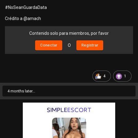
#NoSeanGuardaData
Crédito a
@amach
Contenido solo para miembros, por favor
Conectar
O
Registrar
4
1
4 months later...