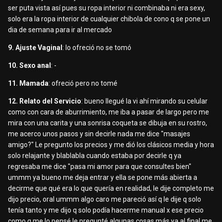
ser puta vista así pues su ropa interior ni combinaba ni era sexy,
solo era la ropa interior de cualquier chibola de cono q se pone un
dia de semana para ir al mercado
9. Ajuste Vaginal
: lo ofreció no se tomó
10. Sexo anal
: -
11. Mamada
: ofreció pero no tomé
12. Relato del Servicio
: bueno llegué la vi ahí mirando su celular
como con cara de aburrimiento, me iba a pasar de largo pero me
mira con una carita y una sonrisa coqueta se dibuja en su rostro,
me acerco unos pasos y sin decirle nada me dice "masajes
amigo?" Le pregunto los precios y me dió los clásicos media y hora
solo relajante y blablabla cuando estaba por decirle q ya
regresaba me dice "pasa mi amor para que consultes bien"
ummm ya bueno me deja entrar y ella se pone más abierta a
decirme que qué era lo que quería en realidad, le dije completo me
dijo precio, oral ummm algo caro me pareció así q le dije q solo
tenía tanto y me dijo q solo podía hacerme manual x ese precio
como q me lo pensé le pregunté algunas cosas más ya al final me