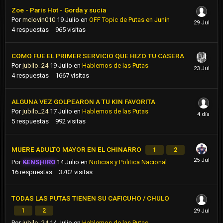
Zoe - Paris Hot - Gorda y sucia
Por
mclovin010
19 Julio
en
OFF Topic de Putas en Junin
4
respuestas
965
visitas
COMO FUE EL PRIMER SERVICIO QUE HIZO TU CASERA
Por
jubilo_24
19 Julio
en
Hablemos de las Putas
4
respuestas
1667
visitas
ALGUNA VEZ GOLPEARON A TU KIN FAVORITA
Por
jubilo_24
17 Julio
en
Hablemos de las Putas
5
respuestas
992
visitas
MUERE ADULTO MAYOR EN EL CHINARRO
1
2
Por
KENSHIRO
14 Julio
en
Noticias y Politica Nacional
16
respuestas
3702
visitas
TODAS LAS PUTAS TIENEN SU CAFICUHO / CHULO
1
2
Por
jubilo_24
14 Julio
en
Hablemos de las Putas