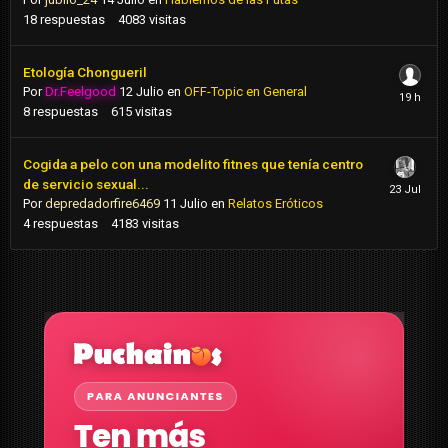
18
respuestas
4083
visitas
Etología Chongueril
Por
Dr.Feelgood
12 Julio
en
OFF-Topic en General
8
respuestas
615
visitas
Cogida a pelo con una modelito fitnes que tenía centro
de servicio sexual...
Por
depredadorfire6469
11 Julio
en
Relatos Eróticos
4
respuestas
4183
visitas