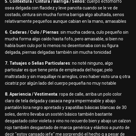
5. Contextura / Cintura / Barriga / Senos:
cuerpo ectomorfo
osea delgada con flacidez y leve pancita cuando se le ve de
costado, cintura sin mucha forma barriga algo abultada, senos
relativamente pequeños aunque cabian en la mano, amasables
6. Caderas / Culo / Piernas
: sin mucha cadera, culo pequeño sin
mucha forma algo caído hasta fofo, pero amasable, si bien no
había buen culo por lo menos no desentonaba con su figura
delgada, piernas delgadas también sin mucha tonicidad
7. Tatuajes o Señas Particulares
: no noté ninguno, algo
particular es que tiene pinta de empleada del hogar, pelo
maltratado y sin maquillaje ni arreglos, creo haber visto una q otra
cicatriz por algún lado del cuerpo pequeña no muy notable
8. Apariencia / Vestimenta
: ropa de calle, arriba un polo color
claro de tela delgada y casaca negra impermeable y abajo
pantalón licra negro apretado y zapatillas básicas blancas de 30
soles, dentro llevaba un sostén básico también bastante
desgastado color violeta o vino no recuerdo bien y abajo un calzon
rojo también desgastado de marca genérica y elástico a punto de
decir "estoy cansado jefe" me sorprendió el hecho q a pesar de