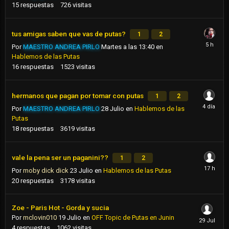
15
respuestas
726
visitas
tus amigas saben que vas de putas?
1
2
Por
MAESTRO ANDREA PIRLO
Martes a las 13:40
en
Hablemos de las Putas
16
respuestas
1523
visitas
hermanos que pagan por tomar con putas
1
2
Por
MAESTRO ANDREA PIRLO
28 Julio
en
Hablemos de las
Putas
18
respuestas
3619
visitas
vale la pena ser un paganini??
1
2
Por
moby dick dick
23 Julio
en
Hablemos de las Putas
20
respuestas
3178
visitas
Zoe - Paris Hot - Gorda y sucia
Por
mclovin010
19 Julio
en
OFF Topic de Putas en Junin
4
respuestas
1062
visitas