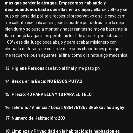
mas que perder le atraque. Empezamos hablando y
desnudándonos hasta que ella me lo chupa ,
ella se volteo y se
puso en pose del pollito a recojer el preservativo q se le cayo csm
me calento ese culo asi sin jebe la puntee por detrás . me la dejo
bien dura y se puso a montar y hacer ranitas se movia bastante la
flaca. luego la agarre en perrito no le di de alma x q no estaba al
100% ese dia. luego boca abajo y para acabar misionero con
chupada de tetas y de cuello le deje unos chupetones para que
me recuerde, buen aguante, al final como q la note algo mecanica.
13. Higiene Personal:
se
lavo al final y me paso ph.
14. Besos en la Boca: NO BESOS PUTAS
15. Precio: 40 PARA ELLA Y 10 PARA EL TELO
16.Telefono / Anuncia / Local: 986476136 / Skokka / hs anghy
17. Número de Habitación: 203
18. Limpieza y Privacidad en la habitación: la habitacion es