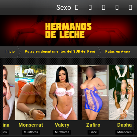
Sexo
Webcam
Inicio
Putas en departamentos del SUR del Perú
Putas en Ayacuch