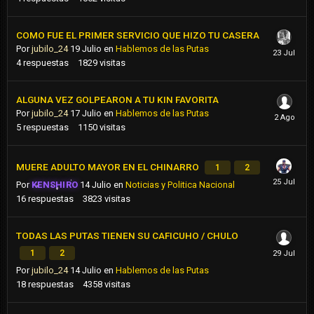
COMO FUE EL PRIMER SERVICIO QUE HIZO TU CASERA
Por
jubilo_24
19 Julio
en
Hablemos de las Putas
4
respuestas
1829
visitas
ALGUNA VEZ GOLPEARON A TU KIN FAVORITA
Por
jubilo_24
17 Julio
en
Hablemos de las Putas
5
respuestas
1150
visitas
MUERE ADULTO MAYOR EN EL CHINARRO
1
2
Por
KENSHIRO
14 Julio
en
Noticias y Politica Nacional
16
respuestas
3823
visitas
TODAS LAS PUTAS TIENEN SU CAFICUHO / CHULO
1
2
Por
jubilo_24
14 Julio
en
Hablemos de las Putas
18
respuestas
4358
visitas