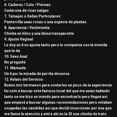
6. Caderas / Culo / Piernas:
Caderona de ricas nalgas
7. Tatuajes o Señas Particulares:
Pantorrilla unas rosas o una especie de plantas
8. Apariencia / Vestimenta:
Chinita en hilos y una blusa transparente
9. Ajuste Vaginal:
Le doy un 6 no ajusta tanto pero lo compensa con la movida
que te da
10. Sexo Anal:
No pregunté
11. Mamada:
Un 6 por la mirada de perrita deseosa
12. Relato del Servicio:
Bueno mis hermanos para contarles un poco de la experiencia
fui solo a buscar este famoso local del que me avían hablado
tanto se me hizo un mundo para encontrarlo pero llegué así
que empecé a buscar algunas recomendaciones pero estaban
ocupadas las cándidas así que decidí incurcionar por una que
me llame la atención y entre ahí en la 25 una chinita de trato