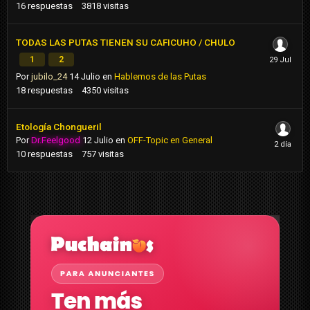
16
respuestas
3818
visitas
TODAS LAS PUTAS TIENEN SU CAFICUHO / CHULO
1
2
Por
jubilo_24
14 Julio
en
Hablemos de las Putas
18
respuestas
4350
visitas
Etología Chongueril
Por
Dr.Feelgood
12 Julio
en
OFF-Topic en General
10
respuestas
757
visitas