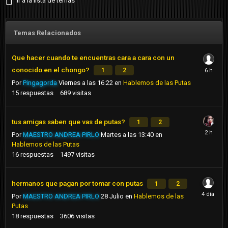
Ir a la lista de temas
Temas Relacionados
Que hacer cuando te encuentras cara a cara con un
conocido en el chongo?
1
2
Por
Pingagorda
Viernes a las 16:22
en
Hablemos de las Putas
15
respuestas
689
visitas
tus amigas saben que vas de putas?
1
2
Por
MAESTRO ANDREA PIRLO
Martes a las 13:40
en
Hablemos de las Putas
16
respuestas
1497
visitas
hermanos que pagan por tomar con putas
1
2
Por
MAESTRO ANDREA PIRLO
28 Julio
en
Hablemos de las
Putas
18
respuestas
3606
visitas