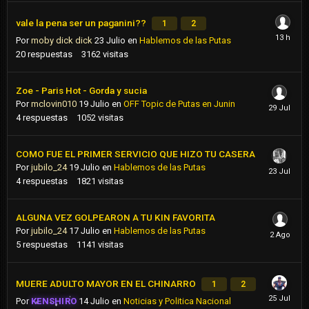
vale la pena ser un paganini??
1
2
Por
moby dick dick
23 Julio
en
Hablemos de las Putas
20
respuestas
3162
visitas
Zoe - Paris Hot - Gorda y sucia
Por
mclovin010
19 Julio
en
OFF Topic de Putas en Junin
4
respuestas
1052
visitas
COMO FUE EL PRIMER SERVICIO QUE HIZO TU CASERA
Por
jubilo_24
19 Julio
en
Hablemos de las Putas
4
respuestas
1821
visitas
ALGUNA VEZ GOLPEARON A TU KIN FAVORITA
Por
jubilo_24
17 Julio
en
Hablemos de las Putas
5
respuestas
1141
visitas
MUERE ADULTO MAYOR EN EL CHINARRO
1
2
Por
KENSHIRO
14 Julio
en
Noticias y Politica Nacional