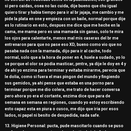
si pero caidas, osea no las cuida, dije bueno que chu igual
quiero tirar y habia tiempo para ir al br jajaja, me cambio y me
pide la plata en one y empieza con un baile, normal porque dije
es lo rutinario en esto, despues me dice que me heche en la
cama, me mama pero es una mamada sin ganas, solo te mira
los ojos para calentarte, menos mal mis caseras del br me
entrenaron para que no pase eso XD, bueno como vio que no
pasaba nada con la mamada, dijo para ir al cache, todo
normal, solo que a la hora de poner en 4, huele a sudado, yo lo
se porque el olor se podia masticar, pmtre, ya dije le doy en 4 y
de ahi yo enzima para terminar y evitaba mirarme, parecia que
le dolia, como si fuera el mas pingon del mundo y fingiendo
sus gemidos, ya ahi pense que estaba en una porno para
terminar porque me dio colera, me trato de hacer conversa
pero ahora yo era el cortante, enzima dice que para de
semana en semana en regiones, cuando yo estoy escribiendo
esto capaz esta en piura o cusco, me dijo que iria por esos
lados, ni papel ni besito de despedida, nada safe.
13. Higiene Personal: pucta, pude mascitarlo cuando se puso