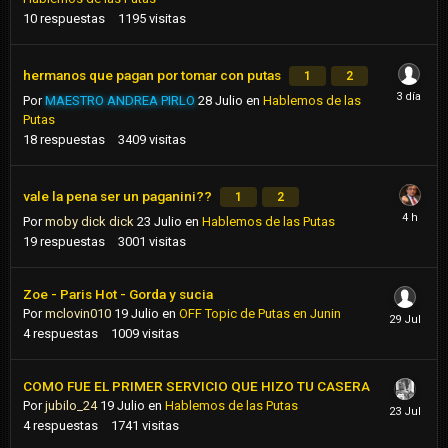
10
respuestas
1195
visitas
hermanos que pagan por tomar con putas
1
2
Por
MAESTRO ANDREA PIRLO
28 Julio
en
Hablemos de las
Putas
18
respuestas
3409
visitas
vale la pena ser un paganini??
1
2
Por
moby dick dick
23 Julio
en
Hablemos de las Putas
19
respuestas
3001
visitas
Zoe - Paris Hot - Gorda y sucia
Por
mclovin010
19 Julio
en
OFF Topic de Putas en Junin
4
respuestas
1009
visitas
COMO FUE EL PRIMER SERVICIO QUE HIZO TU CASERA
Por
jubilo_24
19 Julio
en
Hablemos de las Putas
4
respuestas
1741
visitas