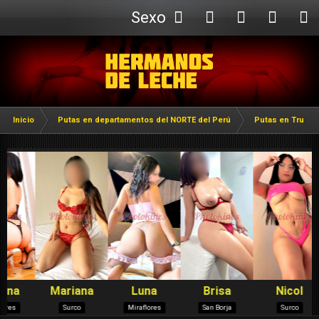
Sexo
Webcam
Inicio
Putas en departamentos del NORTE del Perú
Putas en Trujillo