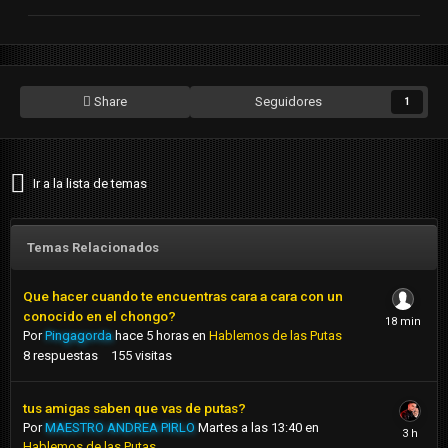
Share
Seguidores
1
Ir a la lista de temas
Temas Relacionados
Que hacer cuando te encuentras cara a cara con un
conocido en el chongo?
Por
Pingagorda
hace 5 horas
en
Hablemos de las Putas
8
respuestas
155
visitas
tus amigas saben que vas de putas?
Por
MAESTRO ANDREA PIRLO
Martes a las 13:40
en
Hablemos de las Putas