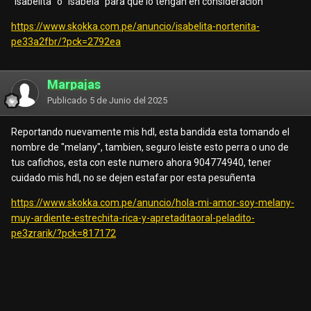
"isabelita" o "isabela" para que lo tengan en consideracion
https://www.skokka.com.pe/anuncio/isabelita-nortenita-
pe33a2fbr/?pck=2792ea
Marpajas
Publicado
5 de Junio del 2025
Reportando nuevamente mis hdl, esta bandida esta tomando el
nombre de "melany", tambien, seguro leiste esto perra o uno de
tus cafichos, esta con este numero ahora 904774940, tener
cuidado mis hdl, no se dejen estafar por esta pesuñenta
https://www.skokka.com.pe/anuncio/hola-mi-amor-soy-melany-
muy-ardiente-estrechita-rica-y-apretaditaoral-peladito-
pe3zrarik/?pck=817172