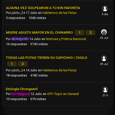
ALGUNA VEZ GOLPEARON A TU KIN FAVORITA
Por
jubilo_24
17 Julio
en
Hablemos de las Putas
5
respuestas
1046
visitas
MUERE ADULTO MAYOR EN EL CHINARRO
1
2
Por
KENSHIRO
14 Julio
en
Noticias y Politica Nacional
16
respuestas
3740
visitas
TODAS LAS PUTAS TIENEN SU CAFICUHO / CHULO
1
2
Por
jubilo_24
14 Julio
en
Hablemos de las Putas
18
respuestas
4182
visitas
Etología Chongueril
Por
Dr.Feelgood
12 Julio
en
OFF-Topic en General
10
respuestas
679
visitas