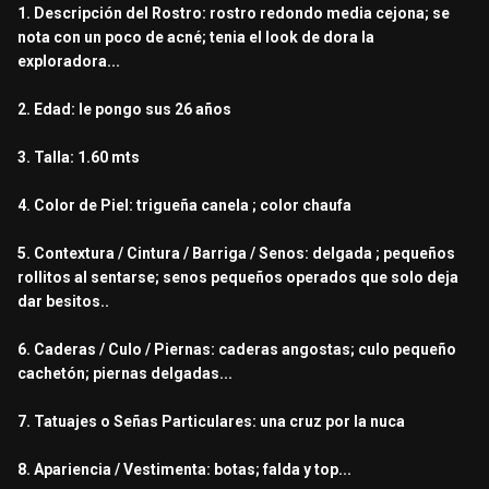
1. Descripción del Rostro: rostro redondo media cejona; se
nota con un poco de acné; tenia el look de dora la
exploradora...
2. Edad: le pongo sus 26 años
3. Talla: 1.60 mts
4. Color de Piel: trigueña canela ; color chaufa
5. Contextura / Cintura / Barriga / Senos: delgada ; pequeños
rollitos al sentarse; senos pequeños operados que solo deja
dar besitos..
6. Caderas / Culo / Piernas: caderas angostas; culo pequeño
cachetón; piernas delgadas...
7. Tatuajes o Señas Particulares: una cruz por la nuca
8. Apariencia / Vestimenta: botas; falda y top...