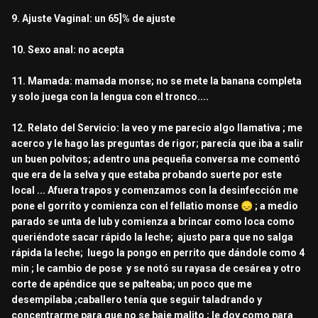
9. Ajuste Vaginal: un 65]% de ajuste
10. Sexo anal: no acepta
11. Mamada: mamada monse; no se mete la banana completa
y solo juega con la lengua con el tronco....
12. Relato del Servicio: la veo y me parecio algo llamativa ; me
acerco y le hago las preguntas de rigor; parecía que iba a salir
un buen polvitos; adentro una pequeña conversa me comentó
que era de la selva y que estaba probando suerte por este
local ... Afuera trapos y comenzamos con la desinfección me
pone el gorrito y comienza con el fellatio monse
😞
; a medio
parado se unta de lub y comienza a brincar como loca como
queriéndote sacar rápido la leche; ajusto para que no salga
rápida la leche; luego la pongo en perrito que dándole como 4
min ; le cambio de pose y se notó su rayasa de cesárea y otro
corte de apéndice que se palteaba; un poco que me
desempilaba ;caballero tenía que seguir taladrando y
concentrarme para que no se baje malito ; le doy como para