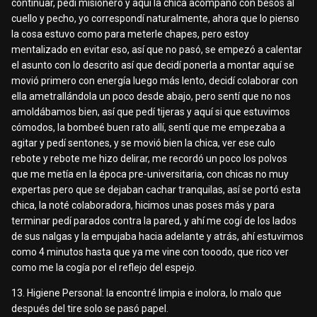
continuar, pedí misionero y aquí la chica acompañó con besos al
cuello y pecho, yo correspondí naturalmente, ahora que lo pienso
la cosa estuvo como para meterle chapes, pero estoy
mentalizado en evitar eso, así que no pasó, se empezó a calentar
el asunto con lo descrito así que decidí ponerla a montar aquí se
movió primero con energía luego más lento, decidí colaborar con
ella ametrallándola un poco desde abajo, pero sentí que no nos
amoldábamos bien, así que pedí tijeras y aquí si que estuvimos
cómodos, la bombeé buen rato allí, sentí que me empezaba a
agitar y pedí sentones, y se movió bien la chica, ver ese culo
rebote y rebote me hizo delirar, me recordó un poco los polvos
que me metía en la época pre-universitaria, con chicas no muy
expertas pero que se dejaban cachar tranquilas, así se portó esta
chica, la noté colaboradora, hicimos unas poses más y para
terminar pedí parados contra la pared, y ahí me cogí de los lados
de sus nalgas y la empujaba hacia adelante y atrás, ahí estuvimos
como 4 minutos hasta que ya me vine con tooodo, que rico ver
como me la cogía por el reflejo del espejo.
13. Higiene Personal: la encontré limpia e inolora, lo malo que
después del tire solo se pasó papel.