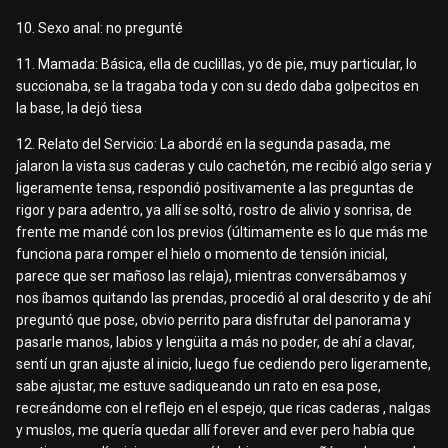
10. Sexo anal: no pregunté
11. Mamada: Básica, ella de cuclillas, yo de pie, muy particular, lo
succionaba, se la tragaba toda y con su dedo daba golpecitos en
la base, la dejó tiesa
12. Relato del Servicio: La abordé en la segunda pasada, me
jalaron la vista sus caderas y culo cachetón, me recibió algo seria y
ligeramente tensa, respondió positivamente a las preguntas de
rigor y para adentro, ya allí se soltó, rostro de alivio y sonrisa, de
frente me mandé con los previos (últimamente es lo que más me
funciona para romper el hielo o momento de tensión inicial,
parece que ser mañoso las relaja), mientras conversábamos y
nos íbamos quitando las prendas, procedió al oral descrito y de ahí
preguntó que pose, obvio perrito para disfrutar del panorama y
pasarle manos, labios y lengüita a más no poder, de ahí a clavar,
sentí un gran ajuste al inicio, luego fue cediendo pero ligeramente,
sabe ajustar, me estuve sadiqueando un rato en esa pose,
recreándome con el reflejo en el espejo, que ricas caderas , nalgas
y muslos, me quería quedar allí forever and ever pero había que