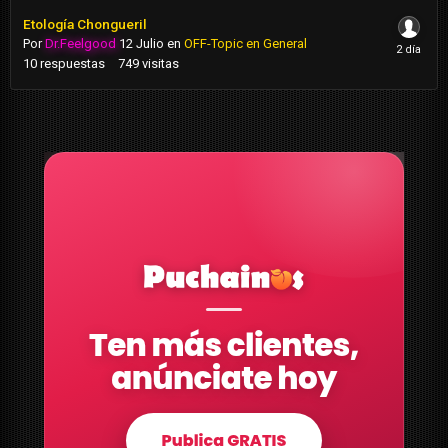
Etología Chongueril
Por
Dr.Feelgood
12 Julio
en
OFF-Topic en General
10
respuestas
749
visitas