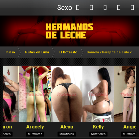
Sexo
Webcam
Inicio
Putas en Lima
El Botecito
Daniela charapita de culo cach