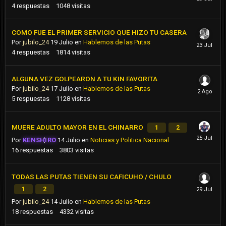
4
respuestas
1048
visitas
COMO FUE EL PRIMER SERVICIO QUE HIZO TU CASERA
Por
jubilo_24
19 Julio
en
Hablemos de las Putas
4
respuestas
1814
visitas
ALGUNA VEZ GOLPEARON A TU KIN FAVORITA
Por
jubilo_24
17 Julio
en
Hablemos de las Putas
5
respuestas
1128
visitas
MUERE ADULTO MAYOR EN EL CHINARRO
1
2
Por
KENSHIRO
14 Julio
en
Noticias y Politica Nacional
16
respuestas
3803
visitas
TODAS LAS PUTAS TIENEN SU CAFICUHO / CHULO
1
2
Por
jubilo_24
14 Julio
en
Hablemos de las Putas
18
respuestas
4332
visitas