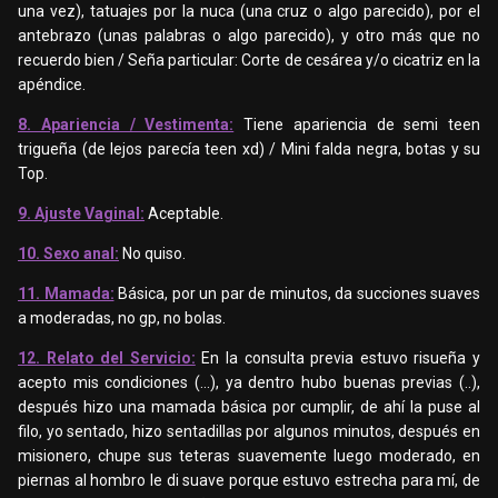
una vez), tatuajes por la nuca (una cruz o algo parecido), por el
antebrazo (unas palabras o algo parecido), y otro más que no
recuerdo bien / Seña particular: Corte de cesárea y/o cicatriz en la
apéndice.
8. Apariencia / Vestimenta:
Tiene apariencia de semi teen
trigueña (de lejos parecía teen xd) / Mini falda negra, botas y su
Top.
9. Ajuste Vaginal:
Aceptable.
10. Sexo anal:
No quiso.
11. Mamada:
Básica, por un par de minutos, da succiones suaves
a moderadas, no gp, no bolas.
12. Relato del Servicio:
En la consulta previa estuvo risueña y
acepto mis condiciones (…), ya dentro hubo buenas previas (..),
después hizo una mamada básica por cumplir, de ahí la puse al
filo, yo sentado, hizo sentadillas por algunos minutos, después en
misionero, chupe sus teteras suavemente luego moderado, en
piernas al hombro le di suave porque estuvo estrecha para mí, de