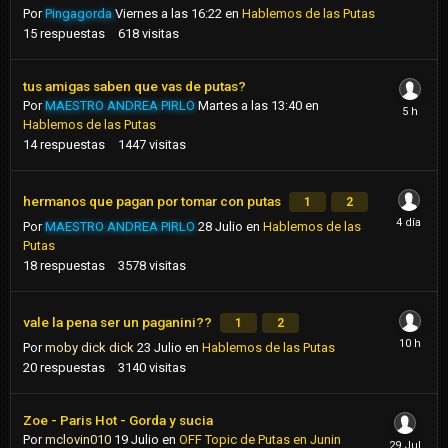
Por
Pingagorda
Viernes a las 16:22
en
Hablemos de las Putas
15
respuestas
618
visitas
tus amigas saben que vas de putas?
Por
MAESTRO ANDREA PIRLO
Martes a las 13:40
en
Hablemos de las Putas
14
respuestas
1447
visitas
hermanos que pagan por tomar con putas
1
2
Por
MAESTRO ANDREA PIRLO
28 Julio
en
Hablemos de las
Putas
18
respuestas
3578
visitas
vale la pena ser un paganini??
1
2
Por
moby dick dick
23 Julio
en
Hablemos de las Putas
20
respuestas
3140
visitas
Zoe - Paris Hot - Gorda y sucia
Por
mclovin010
19 Julio
en
OFF Topic de Putas en Junin