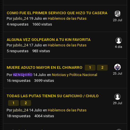
COMO FUE EL PRIMER SERVICIO QUE HIZO TU CASERA
Por
jubilo_24
19 Julio
en
Hablemos de las Putas
4
respuestas
1660
visitas
ALGUNA VEZ GOLPEARON A TU KIN FAVORITA
Por
jubilo_24
17 Julio
en
Hablemos de las Putas
5
respuestas
983
visitas
MUERE ADULTO MAYOR EN EL CHINARRO
1
2
Por
KENSHIRO
14 Julio
en
Noticias y Politica Nacional
16
respuestas
3699
visitas
TODAS LAS PUTAS TIENEN SU CAFICUHO / CHULO
1
2
Por
jubilo_24
14 Julio
en
Hablemos de las Putas
18
respuestas
4064
visitas