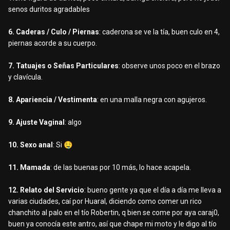
senos duritos agradables
6. Caderas / Culo / Piernas
: caderona se ve la tía, buen culo en 4,
piernas acorde a su cuerpo.
7. Tatuajes o Señas Particulares
: observe unos poco en el brazo
y clavícula.
8. Apariencia / Vestimenta
: en una malla negra con agujeros.
9. Ajuste Vaginal
: algo
10. Sexo anal
: Si
🤤
11. Mamada
: de las buenas por 10 más, lo hace acapela.
12. Relato del Servicio
: bueno gente ya que el día a día me lleva a
varias ciudades, caí por Huaral, diciendo como comer un rico
chanchito al palo en el tío Robertin, q bien se come por aya caraj0,
buen ya conocía este antro, así que chape mi moto y le digo al tío