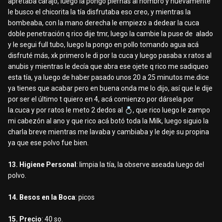
apretaba carajo, luego la pongo piernas al hombro y nuevamente
le busco el chicorita la tía disfrutaba eso creo, y mientras la
bombeaba, con la mano derecha le empiezo a dedear la cuca
doble penetración q rico dije tmr, luego la cambie la puse de alado
y le segui full tubo, luego la pongo en pollo tomando agua acá
disfruté más, xk primero le di por la cuca y luego pasaba x ratos al
anubis y mientras le decía que abra ese ojete q rico me sadiqueo
esta tía, ya luego de haber pasado unos 20 a 25 minutos me.dice
ya tienes que acabar pero en buena onda me lo dijo, así que le dije
por ser el último t quiero en 4, acá comienzo por dársela por
la.cuca y por ratos le meto 2 dedos al
💍
, que rico luego le zampo
mi cabezón al ano y que rico acá botó toda la Milk, luego siguio la
charla breve mientras me lavaba y cambiaba y le deje su propina
ya que ese polvo fue bien.
13. Higiene Personal
: limpia la tía, la observe aseada luego del
polvo.
14. Besos en la Boca
: picos
15. Precio
: 40 so.