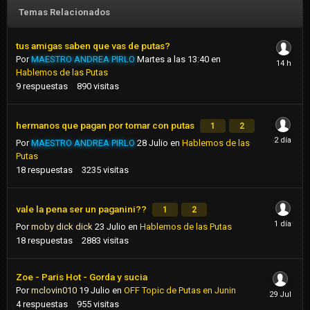
Temas Relacionados
tus amigas saben que vas de putas?
Por
MAESTRO ANDREA PIRLO
Martes a las 13:40
en
Hablemos de las Putas
9
respuestas
890
visitas
hermanos que pagan por tomar con putas
1
2
Por
MAESTRO ANDREA PIRLO
28 Julio
en
Hablemos de las
Putas
18
respuestas
3235
visitas
vale la pena ser un paganini??
1
2
Por
moby dick dick
23 Julio
en
Hablemos de las Putas
18
respuestas
2883
visitas
Zoe - Paris Hot - Gorda y sucia
Por
mclovin010
19 Julio
en
OFF Topic de Putas en Junin
4
respuestas
955
visitas