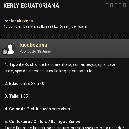
KERLY ECUATORIANA
Por
lacabezona
18 Junio
en
Las Maravillosas ( Ex Rosal ) de Huaral
lacabezona
Publicado
18 Junio
1. Tipo de Rostro
: de tía cuarentona, con anteojos, ojos color
café, ojos delinieados, cabello largo pero poquito.
2. Edad
: entre 38 a 40
3. Talla
: 1.65
4. Color de Piel
: trigueña para clara
5. Contextura / Cintura / Barriga / Senos
:
Tiene figura de tía rica, poco cintura, barriga chelera, pero no jode/