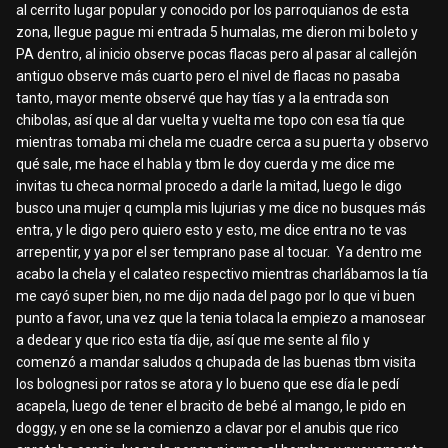
al cerrito lugar popular y conocido por los parroquianos de esta
zona, llegue pague mi entrada 5 humalas, me dieron mi boleto y
PA dentro, al inicio observe pocas flacas pero al pasar al callejón
antiguo observe más cuarto pero el nivel de flacas no pasaba
tanto, mayor mente observé que hay tías y a la entrada son
chibolas, así que al dar vuelta y vuelta me topo con esa tía que
mientras tomaba mi chela me cuadre cerca a su puerta y observo
qué sale, me hace el habla y tbm le doy cuerda y me dice me
invitas tu checa normal procedo a darle la mitad, luego le digo
busco una mujer q cumpla mis lujurias y me dice no busques más
entra, y le digo pero quiero esto y esto, me dice entra no te vas
arrepentir, y ya por el ser temprano pase al tocuar. Ya dentro me
acabo la chela y el calateo respectivo mientras charlábamos la tía
me cayó super bien, no me dijo nada del pago por lo que vi buen
punto a favor, una vez que la tenia tolaca la empiezo a manosear
a dedear y que rico esta tía dije, así que me sente al filo y
comenzó a mandar saludos q chupada de las buenas tbm visita
los bolognesi por ratos se atora y lo bueno que ese día le pedí
acapela, luego de tener el bracito de bebé al mango, le pido en
doggy, y en one se la comienzo a clavar por el anubis que rico