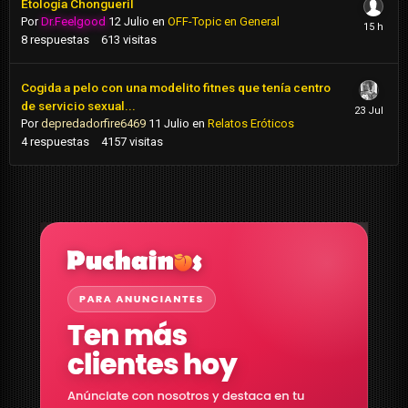
Etología Chongueril
Por
Dr.Feelgood
12 Julio
en
OFF-Topic en General
8
respuestas
613
visitas
Cogida a pelo con una modelito fitnes que tenía centro
de servicio sexual...
Por
depredadorfire6469
11 Julio
en
Relatos Eróticos
4
respuestas
4157
visitas