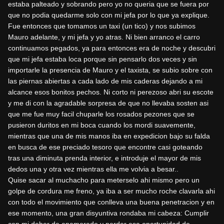
estaba palteado y sobrando pero yo no queria que se fuera por
que no podia quedarme solo con mi jefa por lo que ya explique.
Fue entonces que tomamos un taxi (un tico) y nos subimos
Mauro adelante, y mi jefa y yo atras. Ni bien arranco el carro
continuamos pegados, ya para entonces era de noche y descubri
que mi jefa estaba loca porque sin pensarlo dos veces y sin
importarle la presencia de Mauro y el taxista, se subio sobre con
las piernas abiertas a cada lado de mis caderas dejando a mi
alcance esos bonitos pechos. Ni corto ni perezoso abri su escote
y me di con la agradable sorpresa de que no llevaba sosten asi
que me fue muy facil chuparle los rosados pezones que se
pusieron duritos en mi boca cuando los mordi suavemente,
mientras que una de mis manos iba en expedicion bajo su falda
en busca de ese preciado tesoro que encontre casi goteando
tras una diminuta prenda interior, e introduje el mayor de mis
dedos una y otra vez mientras ella me volvia a besar..
Quise sacar al muchacho para meterselo ahi mismo pero un
golpe de cordura me freno, ya iba a ser mucho roche clavarla ahi
con todo el movimiento que conlleva una buena penetracion y en
ese momento, una gran disyuntiva rondaba mi cabeza: Cumplir