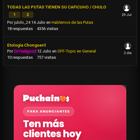
TODAS LAS PUTAS TIENEN SU CAFICUHO / CHULO
1
2
Por
jubilo_24
14 Julio
en
Hablemos de las Putas
18
respuestas
4356
visitas
Etología Chongueril
Por
Dr.Feelgood
12 Julio
en
OFF-Topic en General
10
respuestas
757
visitas