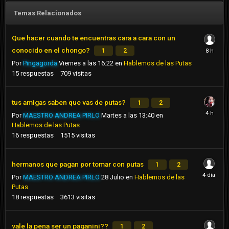
Temas Relacionados
Que hacer cuando te encuentras cara a cara con un
conocido en el chongo?
1
2
Por
Pingagorda
Viernes a las 16:22
en
Hablemos de las Putas
15
respuestas
709
visitas
tus amigas saben que vas de putas?
1
2
Por
MAESTRO ANDREA PIRLO
Martes a las 13:40
en
Hablemos de las Putas
16
respuestas
1515
visitas
hermanos que pagan por tomar con putas
1
2
Por
MAESTRO ANDREA PIRLO
28 Julio
en
Hablemos de las
Putas
18
respuestas
3613
visitas
vale la pena ser un paganini??
1
2