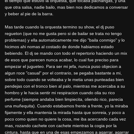
el tiempo que estuvo la orquesta, que tocaba pachangas, y una
que otra salsa, nadie bailo, mas bien nos dedicamos a conversar
y beber al pie de la barra.
Mas tarde cuando la orquesta termino su show, el dj puso
regueton (que no me gusta pero si de bailar se trata no tengo
problemas) y ella automaticamente me dijo "baila conmigo" y lo
hicimos ahi nomas al costado de donde habiamos estado
bebiendo. El dj se mando con todo el repertorio haciendo un mix
de esos que parecen nunca acabar, lo cual fue preciso para
empezar el jugueteo. Para ser mi jefa, nunca puso objecion a
algun roce "casual" por el contrario, se pegaba bastante a mi,
sobre todo cuando se volteaba y le metia unas punteadas bien
pendejas con el tronco bien al palo, mientras me acercaba a su
hombro y le hacia sentir mi respiracion cuando olia su rico
perfume (siempre andaba bien limpiecita, oliendo rico, parecia
una muñequita). Cuando estabamos frente a frente, yo la miraba
fijamente y ella mantenia la mirada hasta que sonreia, y poco a
poco como quien no quiere la cosa, me iba acercando cada vez
mas, rozando cachete con cachete mientras la cogia por la
cintura, hasta que en una de esas empezamos a agarrar, agarrar