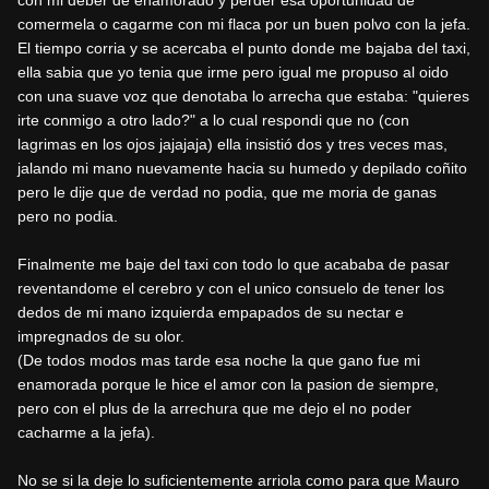
con mi deber de enamorado y perder esa oportunidad de
comermela o cagarme con mi flaca por un buen polvo con la jefa.
El tiempo corria y se acercaba el punto donde me bajaba del taxi,
ella sabia que yo tenia que irme pero igual me propuso al oido
con una suave voz que denotaba lo arrecha que estaba: "quieres
irte conmigo a otro lado?" a lo cual respondi que no (con
lagrimas en los ojos jajajaja) ella insistió dos y tres veces mas,
jalando mi mano nuevamente hacia su humedo y depilado coñito
pero le dije que de verdad no podia, que me moria de ganas
pero no podia.
Finalmente me baje del taxi con todo lo que acababa de pasar
reventandome el cerebro y con el unico consuelo de tener los
dedos de mi mano izquierda empapados de su nectar e
impregnados de su olor.
(De todos modos mas tarde esa noche la que gano fue mi
enamorada porque le hice el amor con la pasion de siempre,
pero con el plus de la arrechura que me dejo el no poder
cacharme a la jefa).
No se si la deje lo suficientemente arriola como para que Mauro