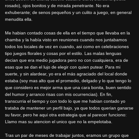
rosado), ojos bonitos y de mirada penetrante. No era
exhuberante; de senos pequeños y un culito a juego, en general
menudita ella.
Me habian contado cosas de ella en el tiempo que llevaba en la
chamba y la había visto en reuniones cuando nos juntabamos
todos los locales de vez en cuando, asi como en celebraciones
tipo juegos florales y cosas por el estilo. Las malas lenguas
decian que era medio jugadora pero no con cualquiera, era de
esas que se dan el lujo de elegir con quien putear. Para mi
suerte, y sin alardear, yo era el más agraciado del local donde
estaba (soy mas alto que el promedio, delgado y lo que tengo lo
que considero es mejor arma que una cara bonita, buen sentido
del humor y arranco risas con mis ocurrencias). En fin,
transcurria el tiempo y con todo lo que me habian contado yo
trataba de mantener un perfil bajo, ya que todos querian ganarse
su favor, pero he aqui otra estrategia que al parecer funciono:
Llamo mas su atencion el unico que no la empelotaba.
Tras un par de meses de trabajar juntos, eramos un grupo que