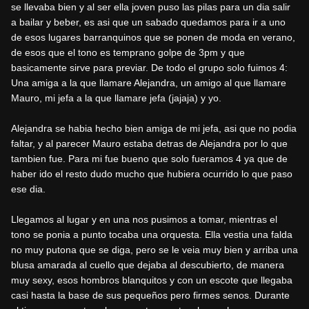
se llevaba bien y al ser ella joven puso las pilas para un dia salir
a bailar y beber, es asi que un sabado quedamos para ir a uno
de esos lugares barranquinos que se ponen de moda en verano,
de esos que el tono es temprano golpe de 3pm y que
basicamente sirve para previar. De todo el grupo solo fuimos 4:
Una amiga a la que llamare Alejandra, un amigo al que llamare
Mauro, mi jefa a la que llamare jefa (jajaja) y yo.
Alejandra se habia hecho bien amiga de mi jefa, asi que no podia
faltar, y al parecer Mauro estaba detras de Alejandra por lo que
tambien fue. Para mi fue bueno que solo fueramos 4 ya que de
haber ido el resto dudo mucho que hubiera ocurrido lo que paso
ese dia.
Llegamos al lugar y en una nos pusimos a tomar, mientras el
tono se ponia a punto tocaba una orquesta. Ella vestia una falda
no muy putona que se diga, pero se le veia muy bien y arriba una
blusa amarada al cuello que dejaba al descubierto, de manera
muy sexy, esos hombros blanquitos y con un escote que llegaba
casi hasta la base de sus pequeños pero firmes senos. Durante