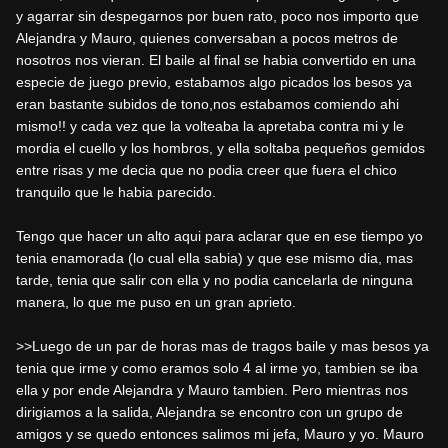
y agarrar sin despegarnos por buen rato, poco nos importo que
Alejandra y Mauro, quienes conversaban a pocos metros de
nosotros nos vieran. El baile al final se habia convertido en una
especie de juego previo, estabamos algo picados los besos ya
eran bastante subidos de tono,nos estabamos comiendo ahi
mismo!! y cada vez que la volteaba la apretaba contra mi y le
mordia el cuello y los hombros, y ella soltaba pequeños gemidos
entre risas y me decia que no podia creer que fuera el chico
tranquilo que le habia parecido.
Tengo que hacer un alto aqui para aclarar que en ese tiempo yo
tenia enamorada (lo cual ella sabia) y que ese mismo dia, mas
tarde, tenia que salir con ella y no podia cancelarla de ninguna
manera, lo que me puso en un gran aprieto.
>>Luego de un par de horas mas de tragos baile y mas besos ya
tenia que irme y como eramos solo 4 al irme yo, tambien se iba
ella y por ende Alejandra y Mauro tambien. Pero mientras nos
dirigiamos a la salida, Alejandra se encontro con un grupo de
amigos y se quedo entonces salimos mi jefa, Mauro y yo. Mauro