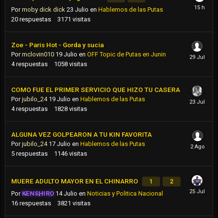
Por
moby dick dick
23 Julio
en
Hablemos de las Putas
20
respuestas
3171
visitas
Zoe - Paris Hot - Gorda y sucia
Por
mclovin010
19 Julio
en
OFF Topic de Putas en Junin
4
respuestas
1058
visitas
COMO FUE EL PRIMER SERVICIO QUE HIZO TU CASERA
Por
jubilo_24
19 Julio
en
Hablemos de las Putas
4
respuestas
1828
visitas
ALGUNA VEZ GOLPEARON A TU KIN FAVORITA
Por
jubilo_24
17 Julio
en
Hablemos de las Putas
5
respuestas
1146
visitas
MUERE ADULTO MAYOR EN EL CHINARRO
1
2
Por
KENSHIRO
14 Julio
en
Noticias y Politica Nacional
16
respuestas
3821
visitas