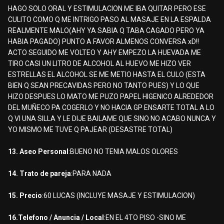
HAGO SOLO ORAL Y ESTIMULACION ME IBA QUITAR PERO ESE
CULITO COMO Q ME INTRIGO PASO AL MASAJE EN LA ESPALDA
REALMENTE MALO(AHY YA SABIA Q TABA CAGADO PERO YA
HABIA PAGADO) PUNTO A FAVOR ALMENOS CONVERSA xD!!
ACTO SEGUIDO ME VOLTEO Y AHY EMPEZO LA HUEVADA ME
TIRO CASI UN LITRO DE ALCOHOL AL HUEVO ME HIZO VER
ESTRELLAS EL ALCOHOL SE ME METIO HASTA EL CULO (ESTA
BIEN Q SEAN PRECAVIDAS PERO NO TANTO PUES) Y LO QUE
HIZO DESPUES LO MATO ME PUZO PAPEL HIGENICO ALREDEDOR
DEL MUÑECO PA COGERLO Y NO HACIA GP ENSARTE TOTAL A LO
Q VI UNA SILLA Y LE DIJE BAILAME QUE SINO NO ACABO NUNCA Y
YO MISMO ME TUVE Q PAJEAR (DESASTRE TOTAL)
13. Aseo Personal
:BUENO NO TENIA MALOS OLORES
14. Trato de pareja
:PARA NADA
15. Precio
:60 LUCAS (INCLUYE MASAJE Y ESTIMULACION)
16.Telefono / Anuncia / Local
:EN EL 4TO PISO -SINO ME