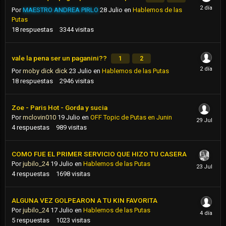
Por
MAESTRO ANDREA PIRLO
28 Julio
en
Hablemos de las
Putas
18
respuestas
3344
visitas
vale la pena ser un paganini??
1
2
Por
moby dick dick
23 Julio
en
Hablemos de las Putas
18
respuestas
2946
visitas
Zoe - Paris Hot - Gorda y sucia
Por
mclovin010
19 Julio
en
OFF Topic de Putas en Junin
4
respuestas
989
visitas
COMO FUE EL PRIMER SERVICIO QUE HIZO TU CASERA
Por
jubilo_24
19 Julio
en
Hablemos de las Putas
4
respuestas
1698
visitas
ALGUNA VEZ GOLPEARON A TU KIN FAVORITA
Por
jubilo_24
17 Julio
en
Hablemos de las Putas
5
respuestas
1023
visitas