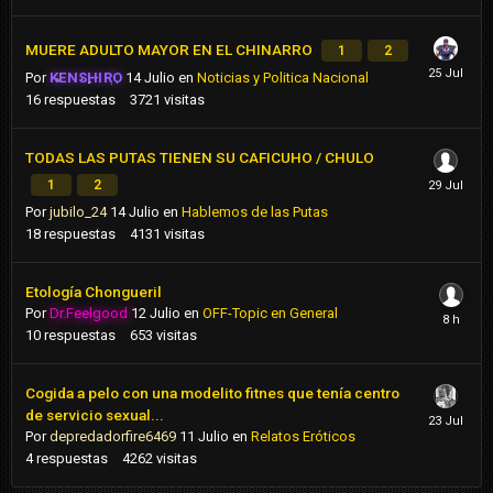
MUERE ADULTO MAYOR EN EL CHINARRO
1
2
Por
KENSHIRO
14 Julio
en
Noticias y Politica Nacional
16
respuestas
3721
visitas
TODAS LAS PUTAS TIENEN SU CAFICUHO / CHULO
1
2
Por
jubilo_24
14 Julio
en
Hablemos de las Putas
18
respuestas
4131
visitas
Etología Chongueril
Por
Dr.Feelgood
12 Julio
en
OFF-Topic en General
10
respuestas
653
visitas
Cogida a pelo con una modelito fitnes que tenía centro
de servicio sexual...
Por
depredadorfire6469
11 Julio
en
Relatos Eróticos
4
respuestas
4262
visitas