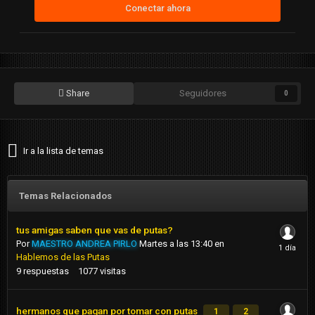
Conectar ahora
Share
Seguidores
0
Ir a la lista de temas
Temas Relacionados
tus amigas saben que vas de putas?
Por
MAESTRO ANDREA PIRLO
Martes a las 13:40
en
Hablemos de las Putas
9
respuestas
1077
visitas
hermanos que pagan por tomar con putas
1
2