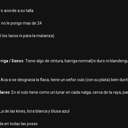
o acorde a su talla
ro no le pongo mas de 24
ó los tacos ni para la matanza)
rriga / Senos
: Tiene algo de cintura, barriga normal(ni duro ni blanden
: Aca si se desgracia la flaca, tiene un señor culo (con su plata) bien dur
ulares
: En el culo tiene como un lunar en cada nalga, cerca de la raya, pa
 La de las kines, licra blanca y blusa azul
da en todas las poses