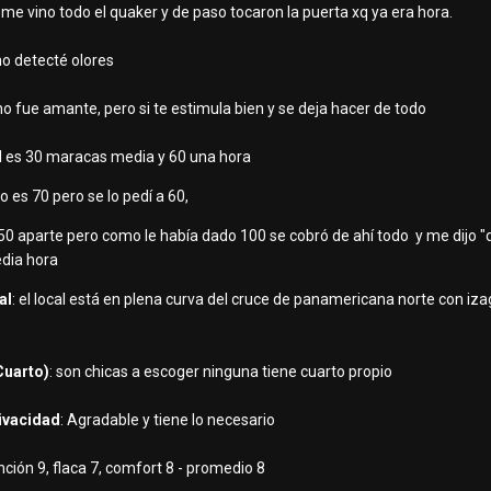
me vino todo el quaker y de paso tocaron la puerta xq ya era hora.
 no detecté olores
no fue amante, pero si te estimula bien y se deja hacer de todo
l es 30 maracas media y 60 una hora
o es 70 pero se lo pedí a 60,
150 aparte pero como le había dado 100 se cobró de ahí todo y me dijo "d
edia hora
al
: el local está en plena curva del cruce de panamericana norte con iza
Cuarto)
: son chicas a escoger ninguna tiene cuarto propio
rivacidad
: Agradable y tiene lo necesario
ención 9, flaca 7, comfort 8 - promedio 8