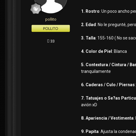
1. Rostro
: Un poco ancho per
pollito
2. Edad
: No le pregunté, pe
3. Talla
: 155-160 ( No se sac
33
4. Color de Piel
: Blanca
5. Contextura / Cintura / Ba
tranquilamente
6. Caderas / Culo / Piernas
7. Tatuajes o Se?as Partic
avión xD
8. Apariencia / Vestimenta
:
9. Papita
: Ajusta la condena