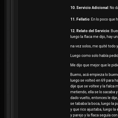
10. Servicio Adicional
: No 
11. Fellatio
: En lo poco que h
12. Relato del Servicio
: Bue
luego la flaca me dijo, hay un
na vez solos, me quité todo y
Luego como solo había pedido
Me dijo que mejor que le pid
Bueno, acá empieza lo bueno
luego se volteó en 69 para ha
dije que se voltee y la falca
metiendo, ella se lo sacaba 
dado vuelto, entonces le dije
se tababa la boca, luego la 
y que rico ajustaba, luego l
y parejo y la flaca seguía co