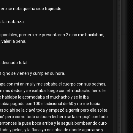
pero se nota que ha sido trajinado
ara la matanza
disponibles, primero me presentaron 2 q no me bacilaban,
 valer la pena.
 desnudo total.
s q no se vienen y cumplen su hora.
apa con mi animal y me sobaba el cuerpo con sus pechos,
con mis dedos y se exitaba, luego con el muchacho fierro le
s le hablaba le acomodaba el muchacho y se lo iba
 había pagado con 100 el adicional de 60 y no me había
as xq ahí se la clavé toda y empezó a gemir pero ella solita
cio" pero como todo un buen lechero se la empujé con todo
, entonces la puse boca arriba y le seguía bombeando duro
todo y pelos, y la flaca ya no sabía de donde agarrarse y