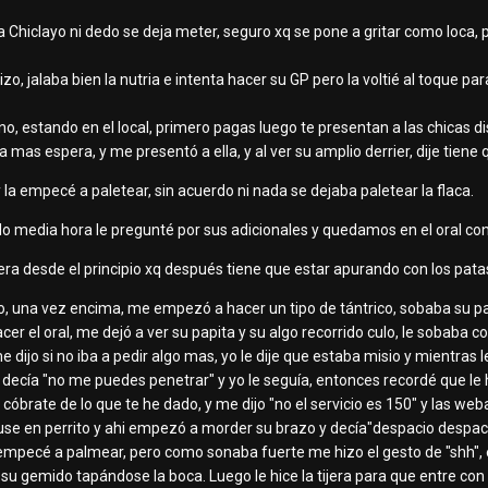
da Chiclayo ni dedo se deja meter, seguro xq se pone a gritar como loca, 
izo, jalaba bien la nutria e intenta hacer su GP pero la voltié al toque p
no, estando en el local, primero pagas luego te presentan a las chicas 
a mas espera, y me presentó a ella, y al ver su amplio derrier, dije tiene q
 la empecé a paletear, sin acuerdo ni nada se dejaba paletear la flaca.
 media hora le pregunté por sus adicionales y quedamos en el oral con
iera desde el principio xq después tiene que estar apurando con los pata
, una vez encima, me empezó a hacer un tipo de tántrico, sobaba su p
cer el oral, me dejó a ver su papita y su algo recorrido culo, le sobaba 
 me dijo si no iba a pedir algo mas, yo le dije que estaba misio y mientra
y decía "no me puedes penetrar" y yo le seguía, entonces recordé que le
, cóbrate de lo que te he dado, y me dijo "no el servicio es 150" y las web
puse en perrito y ahi empezó a morder su brazo y decía"despacio despa
a empecé a palmear, pero como sonaba fuerte me hizo el gesto de "shh"
n su gemido tapándose la boca. Luego le hice la tijera para que entre con 