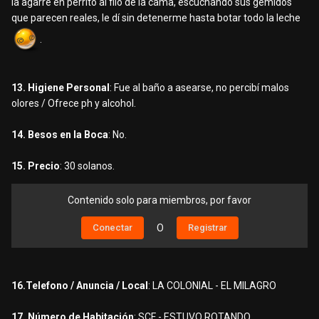
la agarré en perrito al filo de la cama, escuchando sus gemidos
que parecen reales, le dí sin detenerme hasta botar todo la leche
.
13. Higiene Personal
: Fue al baño a asearse, no percibí malos
olores / Ofrece ph y alcohol.
14. Besos en la Boca
: No.
15. Precio
: 30 solanos.
Contenido solo para miembros, por favor
Conectar
O
Registrar
16.Telefono / Anuncia / Local
: LA COLONIAL - EL MILAGRO
17. Número de Habitación
: SCF - ESTUVO ROTANDO