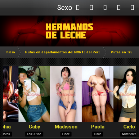
Sexo
Webcam
Inicio
Putas en departamentos del NORTE del Perú
Putas en Trujillo