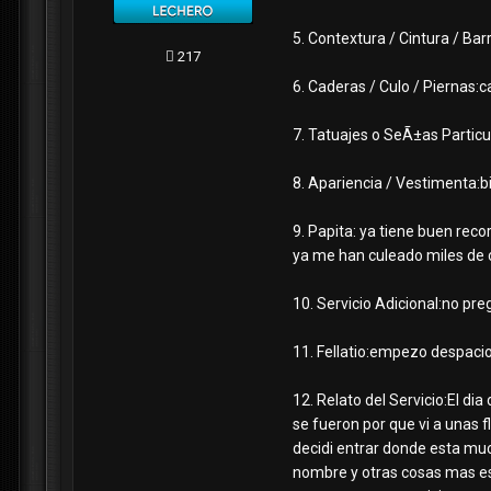
5. Contextura / Cintura / Bar
217
6. Caderas / Culo / Piernas:
7. Tatuajes o SeÃ±as Particu
8. Apariencia / Vestimenta:b
9. Papita: ya tiene buen reco
ya me han culeado miles de
10. Servicio Adicional:no pr
11. Fellatio:empezo despaci
12. Relato del Servicio:El d
se fueron por que vi a unas 
decidi entrar donde esta muc
nombre y otras cosas mas es