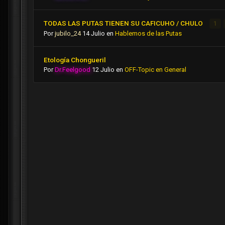
TODAS LAS PUTAS TIENEN SU CAFICUHO / CHULO
1
Por
jubilo_24
14 Julio
en
Hablemos de las Putas
Etología Chongueril
Por
Dr.Feelgood
12 Julio
en
OFF-Topic en General