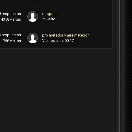
8
respuestas
dragonu
29 Julio
4358
visitas
0
respuestas
pro metedor y arre metedor
Viernes a las 00:17
758
visitas