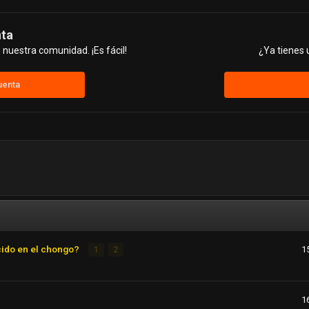
nta
nuestra comunidad. ¡Es fácil!
¿Ya tienes 
uenta
cido en el chongo?
1
1
2
1