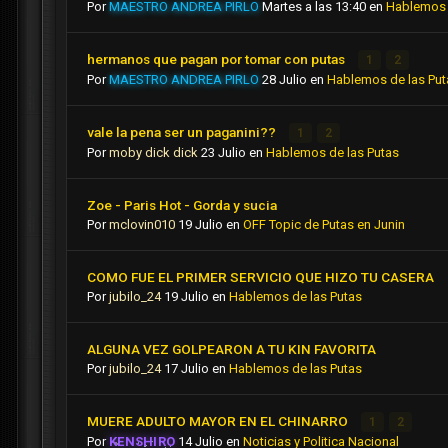
Por
MAESTRO ANDREA PIRLO
Martes a las 13:40
en
Hablemos 
hermanos que pagan por tomar con putas
1
2
Por
MAESTRO ANDREA PIRLO
28 Julio
en
Hablemos de las Put
vale la pena ser un paganini??
1
2
Por
moby dick dick
23 Julio
en
Hablemos de las Putas
Zoe - Paris Hot - Gorda y sucia
Por
mclovin010
19 Julio
en
OFF Topic de Putas en Junin
COMO FUE EL PRIMER SERVICIO QUE HIZO TU CASERA
Por
jubilo_24
19 Julio
en
Hablemos de las Putas
ALGUNA VEZ GOLPEARON A TU KIN FAVORITA
Por
jubilo_24
17 Julio
en
Hablemos de las Putas
MUERE ADULTO MAYOR EN EL CHINARRO
1
2
Por
KENSHIRO
14 Julio
en
Noticias y Politica Nacional