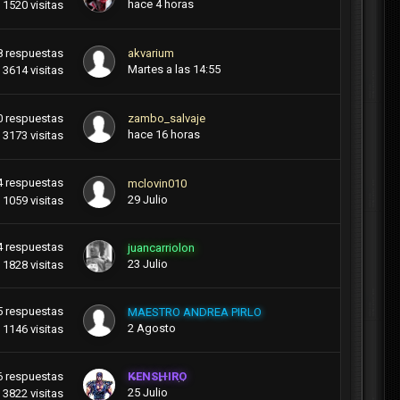
hace 4 horas
1520
visitas
8
respuestas
akvarium
Martes a las 14:55
3614
visitas
0
respuestas
zambo_salvaje
hace 16 horas
3173
visitas
4
respuestas
mclovin010
29 Julio
1059
visitas
4
respuestas
juancarriolon
23 Julio
1828
visitas
5
respuestas
MAESTRO ANDREA PIRLO
2 Agosto
1146
visitas
6
respuestas
KENSHIRO
25 Julio
3822
visitas