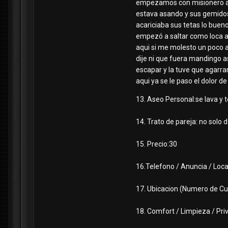
empezamos con misionero al 
estava asando y sus gemidos 
acariciaba sus tetas lo bueno
empezó a saltar como loca aq
aqui si me molesto un poco 
dije ni que fuera mandingo asi
escapar y la tuve que agarrar 
aqui ya se le paso el dolor 
13. Aseo Personal:se lava y 
14. Trato de pareja: no solo
15. Precio:30
16.Telefono / Anuncia / Loc
17. Ubicacion (Numero de Cu
18. Comfort / Limpieza / Pr