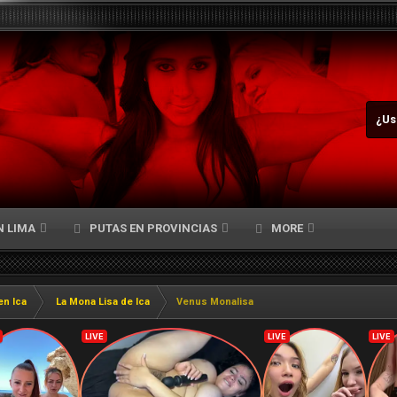
¿Us
N LIMA
PUTAS EN PROVINCIAS
MORE
en Ica
La Mona Lisa de Ica
Venus Monalisa