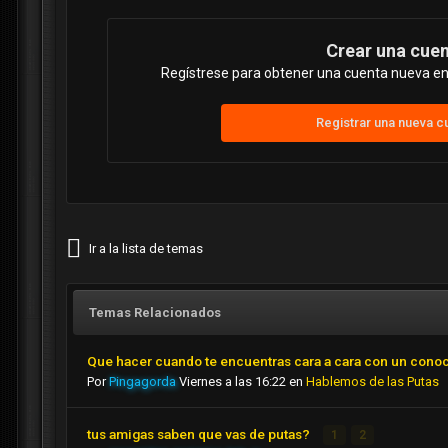
Crear una cue
Regístrese para obtener una cuenta nueva en 
Registrar una nueva c
Ir a la lista de temas
Temas Relacionados
Que hacer cuando te encuentras cara a cara con un cono
Por
Pingagorda
Viernes a las 16:22
en
Hablemos de las Putas
tus amigas saben que vas de putas?
1
2