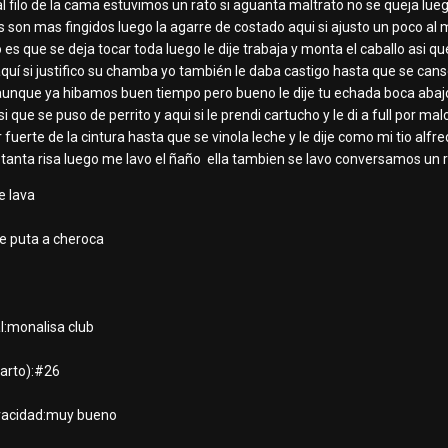
filo de la cama estuvimos un rato si aguanta maltrato no se queja lu
son mas fingidos luego la agarre de costado aqui si ajusto un poco al 
 es que se deja tocar toda luego le dije trabaja y monta el caballo asi qu
uí si justifico su chamba yo también le daba castigo hasta que se cans
aunque ya hibamos buen tiempo pero bueno le dije tu echada boca abajo 
 que se puso de perrito y aqui si le prendi cartucho y le di a full por ma
fuerte de la cintura hasta que se vinola leche y le dije como mi tio alfred
de tanta risa luego me lavo el ñaño ella tambien se lavo conversamos un
te lava
 de puta a cheroca
al:monalisa club
arto):#26
ivacidad:muy bueno