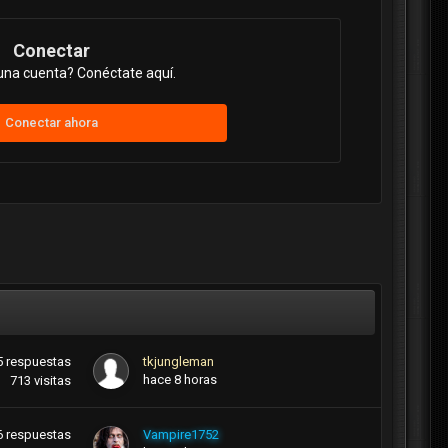
Conectar
una cuenta? Conéctate aquí.
Conectar ahora
5
respuestas
tkjungleman
hace 8 horas
713
visitas
6
respuestas
Vampire1752