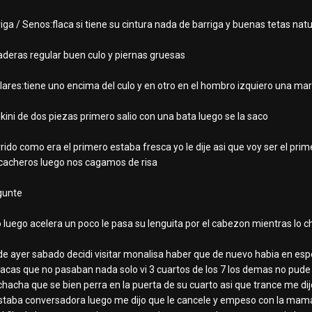
riga / Senos:flaca si tiene su cintura nada de barriga y buenas tetas nat
caderas regular buen culo y piernas gruesas
lares:tiene uno encima del culo y en otro en el hombro izquiero una ma
ikini de dos piezas primero salio con una bata luego se la saco
rrido como era el primero estaba fresca yo le dije asi que voy ser el pr
 cacheros luego nos cagamos de risa
egunte
o luego acelera un poco le pasa su lenguita por el cabezon mientras
ia de ayer sabado decidi visitar monalisa haber que de nuevo habia en es
flacas que no pasaban nada solo vi 3 cuartos de los 7 los demas no pud
hacha que se bien perra en la puerta de su cuarto asi que trance me d
taba conversadora luego me dijo que le cancele y empeso con la mamad