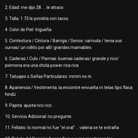
2. Edad: me dijo 28 .... le atraco
3. Talla: 1.73 le pondría con tacos
4. Color de Piel: trigueña
5. Contextura / Cintura / Barriga / Senos: carnuda / tenia sus
curvas/ un rollito por allí/ grandes mamables
6. Caderas / Culo / Piernas: buenas caderas/ grande y rico/
piernona era una chola power rica rica
7. Tatuajes o Señas Particulares: mmm no ni
8. Apariencia / Vestimenta: la.encontré envuelta rn telas tipo flaca
hindú
9. Papita: ajusta rico rico
10. Servicio Adicional: no pregunte
11. Fellatio: lo normal no fue "el oral" ... valeria se te extraña