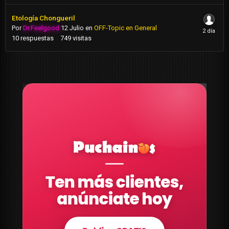
Etología Chongueril
Por
Dr.Feelgood
12 Julio
en
OFF-Topic en General
10
respuestas
749
visitas