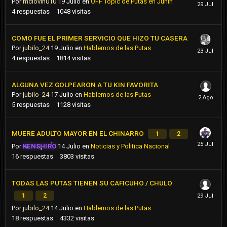
Por
mclovin010
19 Julio
en
OFF Topic de Putas en Junin
4
respuestas
1048
visitas
COMO FUE EL PRIMER SERVICIO QUE HIZO TU CASERA
Por
jubilo_24
19 Julio
en
Hablemos de las Putas
4
respuestas
1814
visitas
ALGUNA VEZ GOLPEARON A TU KIN FAVORITA
Por
jubilo_24
17 Julio
en
Hablemos de las Putas
5
respuestas
1128
visitas
MUERE ADULTO MAYOR EN EL CHINARRO
1
2
Por
KENSHIRO
14 Julio
en
Noticias y Politica Nacional
16
respuestas
3803
visitas
TODAS LAS PUTAS TIENEN SU CAFICUHO / CHULO
1
2
Por
jubilo_24
14 Julio
en
Hablemos de las Putas
18
respuestas
4332
visitas