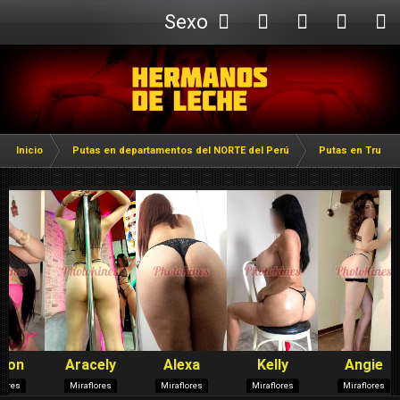
Sexo
Webcam
Inicio
Putas en departamentos del NORTE del Perú
Putas en Trujillo