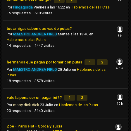
1
2
Por
Pingagorda
Viernes a las 16:22
en
Hablemos de las Putas
15
respuestas
618
visitas
tus amigas saben que vas de putas?
Por
MAESTRO ANDREA PIRLO
Martes a las 13:40
en
Hablemos de las Putas
14
respuestas
1447
visitas
hermanos que pagan por tomar con putas
1
2
Por
MAESTRO ANDREA PIRLO
28 Julio
en
Hablemos de las
Putas
18
respuestas
3578
visitas
vale la pena ser un paganini??
1
2
Por
moby dick dick
23 Julio
en
Hablemos de las Putas
20
respuestas
3140
visitas
Zoe - Paris Hot - Gorda y sucia