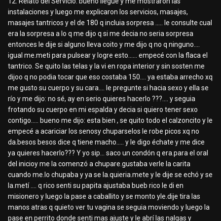
12. Relato del Servicio: bueno llegue y me mostraron las
instalaciones y luego me explicaron los servicios, masajes,
masajes tantricos y el de 180 q incluia sorpresa ..... le consulte cual
era la sorpresa a lo q me dijo q si me decia no seria sorpresa
entonces le dije si alguno lleva coito y me dijo q no q ninguno....
igual me.meti para pulsear y logre esto...... empecé con la flaca el
tantrico. Se quito las telas y la vi en ropa interior y sin sosten me
dijoo q no podia tocar que eso costaba 150.... ya estaba arrecho xq
me gusto su cuerpo y su cara.... le pregunte si hacia sexo y ella se
río y me dijo: no sé, ay en serio quieres hacerlo ???.... y seguia
frotando su cuerpo en mi espalda y decia si quiero tener sexo
contigo..... bueno me dijo: esta bien , se quito todo el calzoncito y le
empecé a acariciar los senosy chuparselos le robe picos xq no
da.besos besos dice q tiene macho..... y le digo échate y me dice
ya quieres hacerlo??? Y yo sip... saco un condón q era.para el oral
del inicioy me la comenzó a chupare.gustaba verle la carita
cuando me.lo chupaba y ya se la.quieria.mete y le dije se echó y se
la.metí .... q rico senti su papita ajustaba bueb rico le di en
misionero y luego la pase a caballito y se monto yle.dije tira las
manos atras q quieto ver tu vagina se seguia moviendo y luego la
pase en perrito donde senti mas ajuste y le abrí las nalgas y