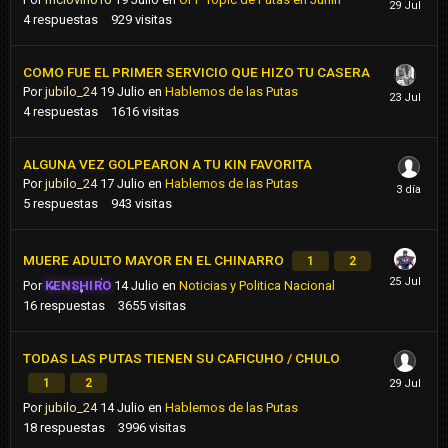
4
respuestas
929
visitas
COMO FUE EL PRIMER SERVICIO QUE HIZO TU CASERA
Por
jubilo_24
19 Julio
en
Hablemos de las Putas
4
respuestas
1616
visitas
ALGUNA VEZ GOLPEARON A TU KIN FAVORITA
Por
jubilo_24
17 Julio
en
Hablemos de las Putas
5
respuestas
943
visitas
MUERE ADULTO MAYOR EN EL CHINARRO
1
2
Por
KENSHIRO
14 Julio
en
Noticias y Politica Nacional
16
respuestas
3655
visitas
TODAS LAS PUTAS TIENEN SU CAFICUHO / CHULO
1
2
Por
jubilo_24
14 Julio
en
Hablemos de las Putas
18
respuestas
3996
visitas