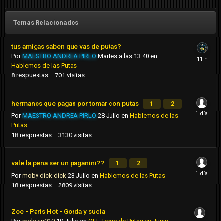
Temas Relacionados
tus amigas saben que vas de putas?
Por
MAESTRO ANDREA PIRLO
Martes a las 13:40
en
Hablemos de las Putas
8
respuestas
701
visitas
hermanos que pagan por tomar con putas
1
2
Por
MAESTRO ANDREA PIRLO
28 Julio
en
Hablemos de las
Putas
18
respuestas
3130
visitas
vale la pena ser un paganini??
1
2
Por
moby dick dick
23 Julio
en
Hablemos de las Putas
18
respuestas
2809
visitas
Zoe - Paris Hot - Gorda y sucia
Por
mclovin010
19 Julio
en
OFF Topic de Putas en Junin