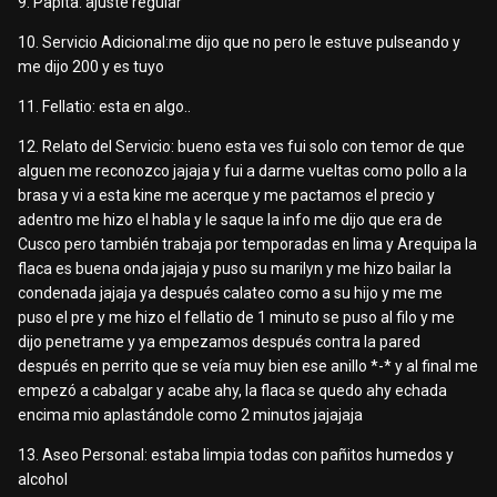
9. Papita: ajuste regular
10. Servicio Adicional:me dijo que no pero le estuve pulseando y
me dijo 200 y es tuyo
11. Fellatio: esta en algo..
12. Relato del Servicio: bueno esta ves fui solo con temor de que
alguen me reconozco jajaja y fui a darme vueltas como pollo a la
brasa y vi a esta kine me acerque y me pactamos el precio y
adentro me hizo el habla y le saque la info me dijo que era de
Cusco pero también trabaja por temporadas en lima y Arequipa la
flaca es buena onda jajaja y puso su marilyn y me hizo bailar la
condenada jajaja ya después calateo como a su hijo y me me
puso el pre y me hizo el fellatio de 1 minuto se puso al filo y me
dijo penetrame y ya empezamos después contra la pared
después en perrito que se veía muy bien ese anillo *-* y al final me
empezó a cabalgar y acabe ahy, la flaca se quedo ahy echada
encima mio aplastándole como 2 minutos jajajaja
13. Aseo Personal: estaba limpia todas con pañitos humedos y
alcohol