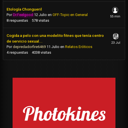
Etología Chongueril
Por
Dr.Feelgood
12 Julio
en
OFF-Topic en General
8
respuestas
578
visitas
Cogida a pelo con una modelito fitnes que tenía centro
de servicio sexual...
Por
depredadorfire6469
11 Julio
en
Relatos Eróticos
4
respuestas
4038
visitas