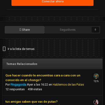
Conectar ahora
Share
Seguidores
0
Ir a la lista de temas
Temas Relacionados
Que hacer cuando te encuentras cara a cara con un
conocido en el chongo?
Por
Pingagorda
Ayer a las 16:22
en
Hablemos de las Putas
12
respuestas
458
visitas
tus amigas saben que vas de putas?