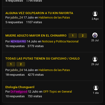
4
respuestas
1794
visitas
ALGUNA VEZ GOLPEARON A TU KIN FAVORITA
Por
jubilo_24
17 Julio
en
Hablemos de las Putas
5
respuestas
1107
visitas
MUERE ADULTO MAYOR EN EL CHINARRO
1
2
Por
KENSHIRO
14 Julio
en
Noticias y Politica Nacional
16
respuestas
3773
visitas
TODAS LAS PUTAS TIENEN SU CAFICUHO / CHULO
1
2
Por
jubilo_24
14 Julio
en
Hablemos de las Putas
18
respuestas
4275
visitas
Etología Chongueril
Por
Dr.Feelgood
12 Julio
en
OFF-Topic en General
10
respuestas
733
visitas