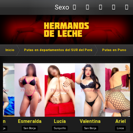
Sexo
Webcam
Inicio
Putas en departamentos del SUR del Perú
Putas en Puno