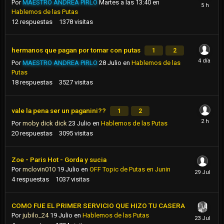
Por
MAESTRO ANDREA PIRLO
Martes a las 13:40
en
Hablemos de las Putas
12
respuestas
1378
visitas
hermanos que pagan por tomar con putas
1
2
Por
MAESTRO ANDREA PIRLO
28 Julio
en
Hablemos de las
Putas
18
respuestas
3527
visitas
vale la pena ser un paganini??
1
2
Por
moby dick dick
23 Julio
en
Hablemos de las Putas
20
respuestas
3095
visitas
Zoe - Paris Hot - Gorda y sucia
Por
mclovin010
19 Julio
en
OFF Topic de Putas en Junin
4
respuestas
1037
visitas
COMO FUE EL PRIMER SERVICIO QUE HIZO TU CASERA
Por
jubilo_24
19 Julio
en
Hablemos de las Putas