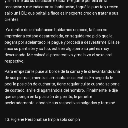
y al fin me dio su ubicación exacta. Pregunté por ella en la
recepción y me indicaron su habitación, toqué la puerta y recién
salió un HDL; que palta! la flaca es inexperta creo en tratar a sus
clientes.
Ya dentro de su habitación hablamos un poco, la flaca no
impresiona estaba desarreglada, en seguida me pidió que le
pagara por adelantado, le pagué y procedí a desvestirme. Ella se
sacó su pantalón y su top, está en algo pero su piel es muy
descuidada. Me colocó el preservativo y me hizo el sexo oral
respectivo.
Para empezar le puse al borde de la cama y le di levantando una
de sus piernas, mientras amasaba sus senitos. En seguida le
pedí la posición de cucharita, tiene regular culito cuando se pone
de costado, ahí le di agarrándola del hombro. Finalmente le dije
que se ponga en la posición de perrito, le penetré
aceleradamente dándole sus respectivas nalgadas y terminé.
13. Higiene Personal: se limpia solo con ph