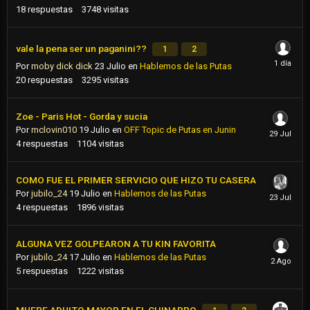
18
respuestas
3748
visitas
vale la pena ser un paganini??
1
2
Por
moby dick dick
23 Julio
en
Hablemos de las Putas
20
respuestas
3295
visitas
Zoe - Paris Hot - Gorda y sucia
Por
mclovin010
19 Julio
en
OFF Topic de Putas en Junin
4
respuestas
1104
visitas
COMO FUE EL PRIMER SERVICIO QUE HIZO TU CASERA
Por
jubilo_24
19 Julio
en
Hablemos de las Putas
4
respuestas
1896
visitas
ALGUNA VEZ GOLPEARON A TU KIN FAVORITA
Por
jubilo_24
17 Julio
en
Hablemos de las Putas
5
respuestas
1222
visitas