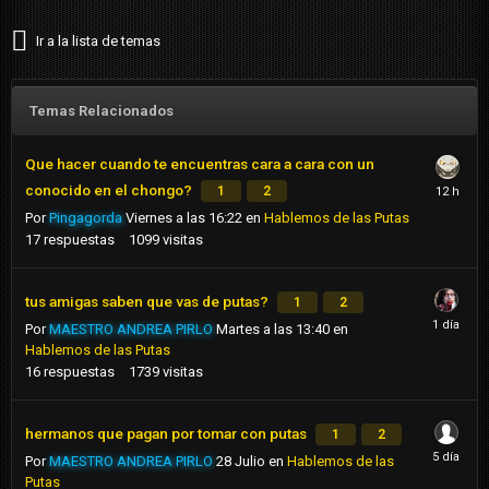
Ir a la lista de temas
Temas Relacionados
Que hacer cuando te encuentras cara a cara con un
conocido en el chongo?
1
2
Por
Pingagorda
Viernes a las 16:22
en
Hablemos de las Putas
17
respuestas
1099
visitas
tus amigas saben que vas de putas?
1
2
Por
MAESTRO ANDREA PIRLO
Martes a las 13:40
en
Hablemos de las Putas
16
respuestas
1739
visitas
hermanos que pagan por tomar con putas
1
2
Por
MAESTRO ANDREA PIRLO
28 Julio
en
Hablemos de las
Putas