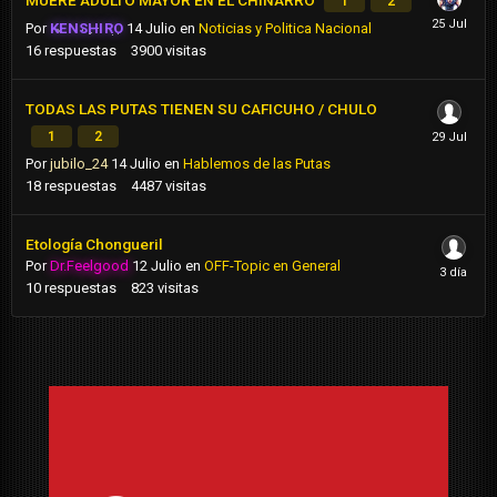
MUERE ADULTO MAYOR EN EL CHINARRO
1
2
Por
KENSHIRO
14 Julio
en
Noticias y Politica Nacional
16
respuestas
3900
visitas
TODAS LAS PUTAS TIENEN SU CAFICUHO / CHULO
1
2
Por
jubilo_24
14 Julio
en
Hablemos de las Putas
18
respuestas
4487
visitas
Etología Chongueril
Por
Dr.Feelgood
12 Julio
en
OFF-Topic en General
10
respuestas
823
visitas