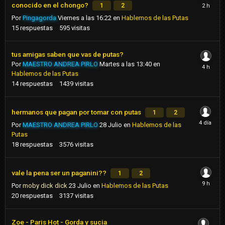
conocido en el chongo?
1
2
Por
Pingagorda
Viernes a las 16:22
en
Hablemos de las Putas
15
respuestas
595
visitas
tus amigas saben que vas de putas?
Por
MAESTRO ANDREA PIRLO
Martes a las 13:40
en
Hablemos de las Putas
14
respuestas
1439
visitas
hermanos que pagan por tomar con putas
1
2
Por
MAESTRO ANDREA PIRLO
28 Julio
en
Hablemos de las
Putas
18
respuestas
3576
visitas
vale la pena ser un paganini??
1
2
Por
moby dick dick
23 Julio
en
Hablemos de las Putas
20
respuestas
3137
visitas
Zoe - Paris Hot - Gorda y sucia