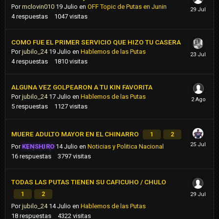
Por
mclovin010
19 Julio
en
OFF Topic de Putas en Junin
4
respuestas
1047
visitas
COMO FUE EL PRIMER SERVICIO QUE HIZO TU CASERA
Por
jubilo_24
19 Julio
en
Hablemos de las Putas
4
respuestas
1810
visitas
ALGUNA VEZ GOLPEARON A TU KIN FAVORITA
Por
jubilo_24
17 Julio
en
Hablemos de las Putas
5
respuestas
1127
visitas
MUERE ADULTO MAYOR EN EL CHINARRO
1
2
Por
KENSHIRO
14 Julio
en
Noticias y Politica Nacional
16
respuestas
3797
visitas
TODAS LAS PUTAS TIENEN SU CAFICUHO / CHULO
1
2
Por
jubilo_24
14 Julio
en
Hablemos de las Putas
18
respuestas
4322
visitas