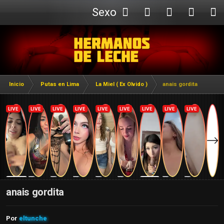
Sexo
Webcam
Inicio
Putas en Lima
La Miel ( Ex Olvido )
anais gordita
anais gordita
Por
eltunche