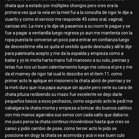
chata que a estado por múltiples chongos pero creo era la
primera ves que la veía en la miel fui a la consulta de rigor le dije a
cuanto y como el servicio me responde 45 soles oral, vaginal,
caricias etc. La mire y le dije ok pasamos a su room le pague y se
fue a pagar a ventanilla luego regresa yo aun me mantenía con la
ropa puesta le converse un poco para entrar en confianza luego
de desvestirme ella se quita el vestido quedo desnuda y allí le dije
para paletearla acepto y me da la espalda y empieza como a
bailar y yo le metía harta mano full manoseo a su culo, piernas y
tetas fue rico un buen calentamiento luego me coloca el pre y me
da el mamey de rigor tal cual lo describo en el item 11. como
primer acto le aplique en misionero la chata abrió de piernas y se
la meti duro que rica papa aunque sin ajuste pero verle su cara de
chata pituca recibiendo su mazo fue excelente se dejo darle
pequeños besos a esos pechazos, como segundo acto le pedí me
cabalgara la chata monta y empieza a brincar dio buenos saltitos
con mis manos agarraba sus senos con cada salto que daba no
me puso peros la chata continuo moviéndose hasta que creo se
canso y pidió cambio de pose, como tercer acto le pido se
posicione en dogy la chata se acomoda y acá vi ese buen culo