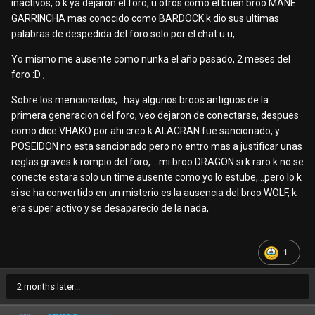
inactivos, o k ya dejaron el foro, u otros como el buen broo MANE
GARRINCHA mas conocido como BARDOCK k dio sus ultimas
palabras de despedida del foro solo por el chat u.u,
Yo mismo me ausente como nunka el año pasado, 2 meses del
foro
:D ,
Sobre los mencionados,...hay algunos broos antiguos de la
primera generacion del foro, veo dejaron de conectarse, despues
como dice VHAKO por ahi creo k ALACRAN fue sancionado, y
POSEIDON no esta sancionado pero no entro mas a justificar unas
reglas graves k rompio del foro,....mi broo DRAGON si k raro k no se
conecte estara solo un time ausente como yo lo estube,...pero lo k
si se ha convertido en un misterio es la ausencia del broo WOLF, k
era super activo y se desaparecio de la nada,
1
2 months later...