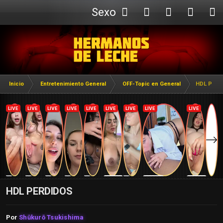
Sexo
Webcam
Inicio
Entretenimiento General
OFF-Topic en General
HDL PERD
HDL PERDIDOS
Por
Shūkurō Tsukishima