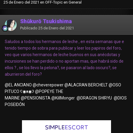
25 de Enero del 2021
en
OFF-Topic en General
Shūkurō Tsukishima
Publicado
25 de Enero del 2021
Saludos a todos los hermanos de leche , en esta semanas que e
tenido tiempo de sobra para publicar y leer los papiros del foro,
veo que varios hermanos de leche buenos en sus anécdotas y
incursiones se han perdido o no aportan mas, que habrá sido de
ellos ? , se los llevo la pelona?, se pasaron al lado oscuro?, se
aburrieron del foro?
@EL ANCIANO
@cheverepower
@ALACRAN BERCHELT
@OSO
PITUCO ʕ◉ᴥ◉ʔ
@POPEYE THE
MARINE
@PENSIONISTA
@KillMonger
@DRAGON SHIRYU
@DIOS
POSEIDÓN