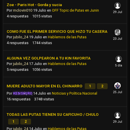
Zoe - Paris Hot - Gorda y sucia
Por
mclovin010
19 Julio
en
OFF Topic de Putas en Junin
4
respuestas
1015
visitas
COMO FUE EL PRIMER SERVICIO QUE HIZO TU CASERA
Por
jubilo_24
19 Julio
en
Hablemos de las Putas
4
respuestas
1744
visitas
ALGUNA VEZ GOLPEARON A TU KIN FAVORITA
Por
jubilo_24
17 Julio
en
Hablemos de las Putas
5
respuestas
1056
visitas
MUERE ADULTO MAYOR EN EL CHINARRO
1
2
Por
KENSHIRO
14 Julio
en
Noticias y Politica Nacional
16
respuestas
3748
visitas
TODAS LAS PUTAS TIENEN SU CAFICUHO / CHULO
1
2
Por
jubilo_24
14 Julio
en
Hablemos de las Putas