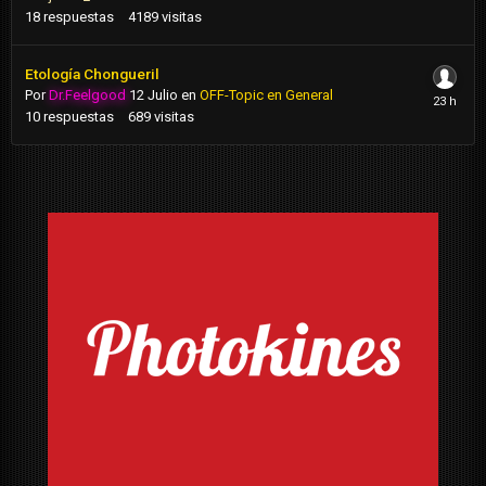
18
respuestas
4189
visitas
Etología Chongueril
Por
Dr.Feelgood
12 Julio
en
OFF-Topic en General
10
respuestas
689
visitas