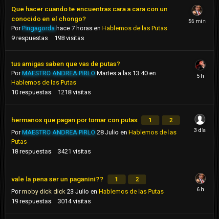
Que hacer cuando te encuentras cara a cara con un
conocido en el chongo?
Por
Pingagorda
hace 7 horas
en
Hablemos de las Putas
9
respuestas
198
visitas
tus amigas saben que vas de putas?
Por
MAESTRO ANDREA PIRLO
Martes a las 13:40
en
Hablemos de las Putas
10
respuestas
1218
visitas
hermanos que pagan por tomar con putas
1
2
Por
MAESTRO ANDREA PIRLO
28 Julio
en
Hablemos de las
Putas
18
respuestas
3421
visitas
vale la pena ser un paganini??
1
2
Por
moby dick dick
23 Julio
en
Hablemos de las Putas
19
respuestas
3014
visitas