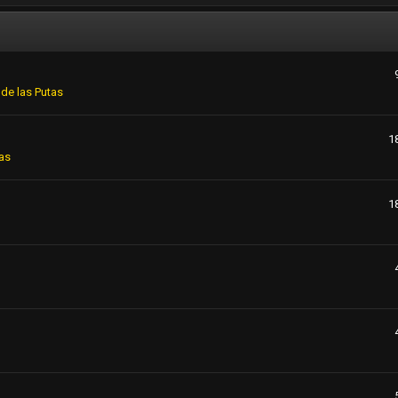
de las Putas
1
as
1