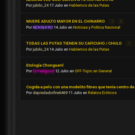
Por
jubilo_24
17 Julio
en
Hablemos de las Putas
MUERE ADULTO MAYOR EN EL CHINARRO
1
2
Por
KENSHIRO
14 Julio
en
Noticias y Politica Nacional
TODAS LAS PUTAS TIENEN SU CAFICUHO / CHULO
1
Por
jubilo_24
14 Julio
en
Hablemos de las Putas
Etología Chongueril
Por
Dr.Feelgood
12 Julio
en
OFF-Topic en General
Cogida a pelo con una modelito fitnes que tenía centro de 
Por
depredadorfire6469
11 Julio
en
Relatos Eróticos