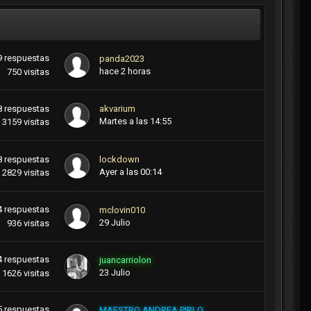
9
respuestas
panda2023
hace 2 horas
750
visitas
8
respuestas
akvarium
Martes a las 14:55
3159
visitas
8
respuestas
lockdown
Ayer a las 00:14
2829
visitas
4
respuestas
mclovin010
29 Julio
936
visitas
4
respuestas
juancarriolon
23 Julio
1626
visitas
5
respuestas
MAESTRO ANDREA PIRLO