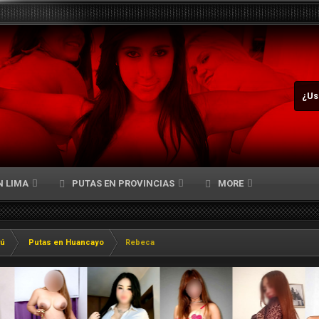
¿Us
N LIMA
PUTAS EN PROVINCIAS
MORE
rú
Putas en Huancayo
Rebeca