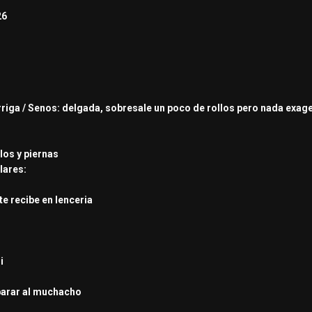
26
arriga / Senos: delgada, sobresale un poco de rollos pero nada exa
ulos y piernas
lares:
te recibe en lenceria
i
parar al muchacho