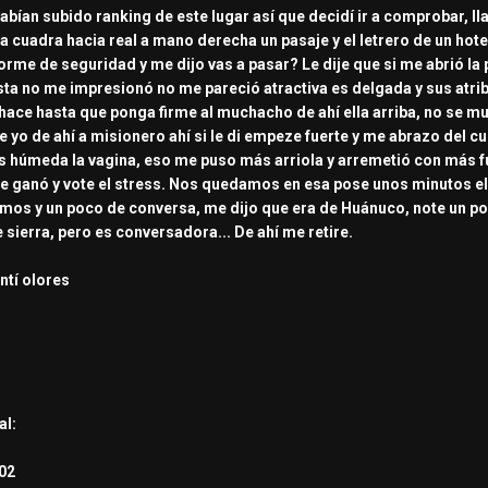
habían subido ranking de este lugar así que decidí ir a comprobar, ll
 cuadra hacia real a mano derecha un pasaje y el letrero de un hote
rme de seguridad y me dijo vas a pasar? Le dije que si me abrió la pu
ista no me impresionó no me pareció atractiva es delgada y sus atrib
ace hasta que ponga firme al muchacho de ahí ella arriba, no se muev
 yo de ahí a misionero ahí si le di empeze fuerte y me abrazo del 
ás húmeda la vagina, eso me puso más arriola y arremetió con más fu
e ganó y vote el stress. Nos quedamos en esa pose unos minutos ella
namos y un poco de conversa, me dijo que era de Huánuco, note un p
e sierra, pero es conversadora... De ahí me retire.
ntí olores
al:
 02