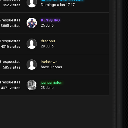
Domingo a las 17:17
952
visitas
6
respuestas
KENSHIRO
25 Julio
3665
visitas
8
respuestas
dragonu
29 Julio
4016
visitas
8
respuestas
lockdown
hace 3 horas
585
visitas
4
respuestas
juancarriolon
23 Julio
4071
visitas