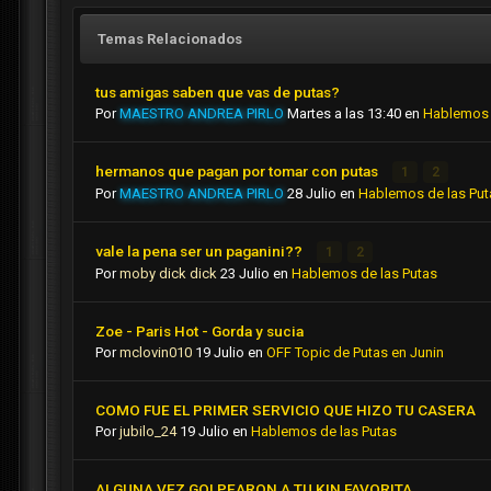
Temas Relacionados
tus amigas saben que vas de putas?
Por
MAESTRO ANDREA PIRLO
Martes a las 13:40
en
Hablemos 
hermanos que pagan por tomar con putas
1
2
Por
MAESTRO ANDREA PIRLO
28 Julio
en
Hablemos de las Put
vale la pena ser un paganini??
1
2
Por
moby dick dick
23 Julio
en
Hablemos de las Putas
Zoe - Paris Hot - Gorda y sucia
Por
mclovin010
19 Julio
en
OFF Topic de Putas en Junin
COMO FUE EL PRIMER SERVICIO QUE HIZO TU CASERA
Por
jubilo_24
19 Julio
en
Hablemos de las Putas
ALGUNA VEZ GOLPEARON A TU KIN FAVORITA