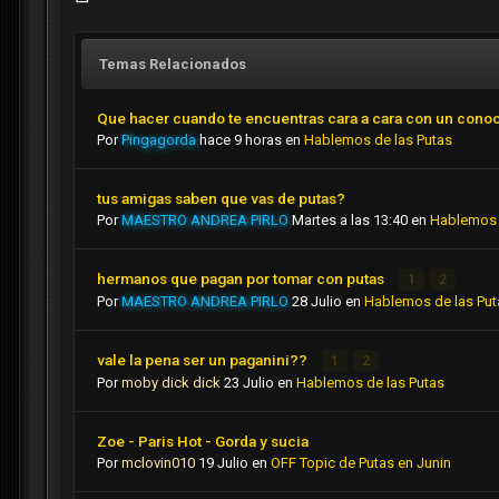
Temas Relacionados
Que hacer cuando te encuentras cara a cara con un cono
Por
Pingagorda
hace 9 horas
en
Hablemos de las Putas
tus amigas saben que vas de putas?
Por
MAESTRO ANDREA PIRLO
Martes a las 13:40
en
Hablemos 
hermanos que pagan por tomar con putas
1
2
Por
MAESTRO ANDREA PIRLO
28 Julio
en
Hablemos de las Put
vale la pena ser un paganini??
1
2
Por
moby dick dick
23 Julio
en
Hablemos de las Putas
Zoe - Paris Hot - Gorda y sucia
Por
mclovin010
19 Julio
en
OFF Topic de Putas en Junin