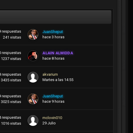
9
respuestas
JuanSheput
hace 3 horas
241
visitas
0
respuestas
ALAIN ALMEIDA
hace 8 horas
1237
visitas
8
respuestas
akvarium
Martes a las 14:55
3435
visitas
9
respuestas
JuanSheput
hace 9 horas
3025
visitas
4
respuestas
mclovin010
29 Julio
1016
visitas