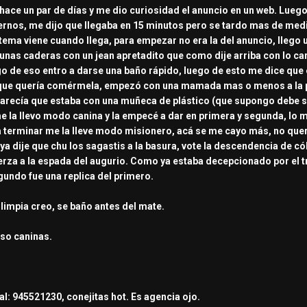
 hace un par de días y me dio curiosidad el anuncio en un web. Lue
nos, me dijo que llegaba en 15 minutos pero se tardo mas de medi
 tema viene cuando llega, para empezar no era la del anuncio, llego un
, unas caderas con un jean apretadito que como dije arriba con lo 
o de eso entro a darse una baño rápido, luego de esto me dice que 
rque quería comérmela, empezó con una mamada mas o menos a la pun
 parecía que estaba con una muñeca de plástico (que supongo debe s
 la llevo modo canina y la empecé a dar en primera y segunda, lo m
ra terminar me la lleve modo misionero, acá se me cayo más, no quer
 ya dije que chu los sagastis a la basura, vote la descendencia de cól
erza a la espada del augurio. Como ya estaba decepcionado por el tr
gundo fue una replica del primero.
 limpia creo, se baño antes del mate.
eso caninas.
al: 945521230, conejitas hot. Es agencia ojo.