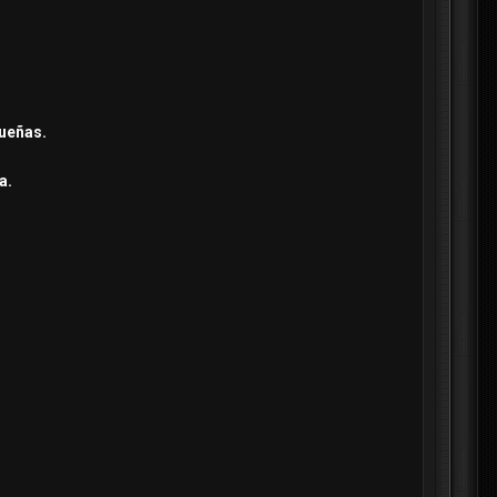
queñas.
ra.