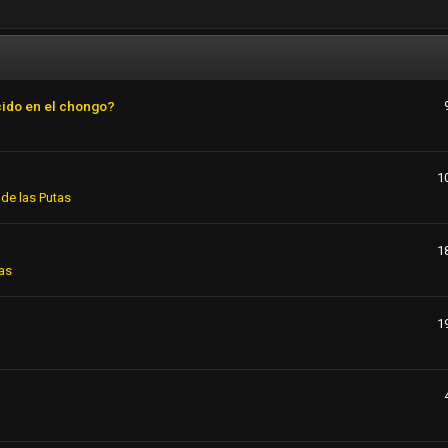
cido en el chongo?
1
de las Putas
1
as
1