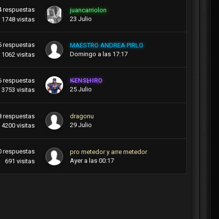
4
respuestas
juancarriolon
23 Julio
1748
visitas
5
respuestas
MAESTRO ANDREA PIRLO
Domingo a las 17:17
1062
visitas
6
respuestas
KENSHIRO
25 Julio
3753
visitas
8
respuestas
dragonu
29 Julio
4200
visitas
0
respuestas
pro metedor y arre metedor
Ayer a las 00:17
691
visitas