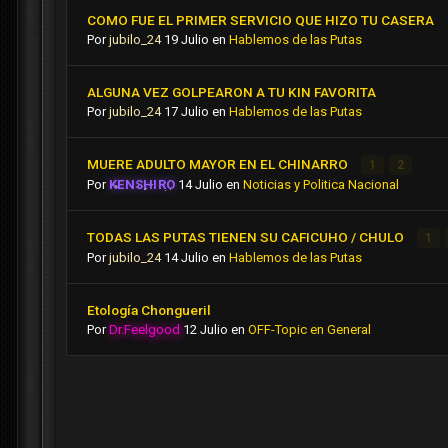
COMO FUE EL PRIMER SERVICIO QUE HIZO TU CASERA
Por
jubilo_24
19 Julio
en
Hablemos de las Putas
ALGUNA VEZ GOLPEARON A TU KIN FAVORITA
Por
jubilo_24
17 Julio
en
Hablemos de las Putas
MUERE ADULTO MAYOR EN EL CHINARRO
1
2
Por
KENSHIRO
14 Julio
en
Noticias y Politica Nacional
TODAS LAS PUTAS TIENEN SU CAFICUHO / CHULO
1
Por
jubilo_24
14 Julio
en
Hablemos de las Putas
Etología Chongueril
Por
Dr.Feelgood
12 Julio
en
OFF-Topic en General