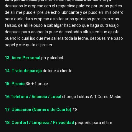
desnudos le empese con el respectivo paleteo por todas partes
de alli me puso el pre, se echo lubricante y se puso en misionero
para darle duro empeso a soltar unos gemidos pero eran mas
falsos, de alli le puso a cabalgar haciendo que haga su trabajo,
despues para acabar la puse de costadito alli si senti un ajuste
bueno lo cual iso que me saliera toda la leche. despues me paso
papel y me quito el preser.
13. Aseo Personal
:
ph y alcohol
14. Trato de pareja
:
de kine a cliente
15. Precio
:
35 + 1 peaje
16.Telefono / Anuncia / Local
:
chongo Lolitas A-1 Ceres-Medio
17. Ubicacion (Numero de Cuarto)
:
#8
18. Comfort / Limpieza / Privacidad
:
pequeño para el tire