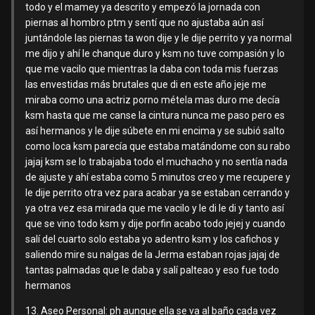
todo y el mamey ya descrito y empezó la jornada con
piernas al hombro ptm y sentí que no ajustaba aún así
juntándole las piernas ta won dije y le dije perrito y ya normal
me dijo y ahí le chanque duro y ksm no tuve compasión y lo
que me vacilo que mientras la daba con toda mis fuerzas
las envestidas más brutales que di en este año jeje me
miraba como una actriz porno métela mas duro me decía
ksm hasta que me canse la cintura nunca me paso pero es
así hermanos y le dije súbete en mi encima y se subió salto
como loca ksm parecía que estaba matándome con su rabo
jajaj ksm se lo trabajaba todo el muchacho y no sentía nada
de ajuste y ahí estaba como 5 minutos creo y me recupere y
le dije perrito otra vez para acabar ya se estaban cerrando y
ya otra vez esa mirada que me vacilo y le di le di y tanto así
que se vino todo ksm y dije porfin acabo todo jejej y cuando
salí del cuarto solo estaba yo adentro ksm y los cafichos y
saliendo mire su nalgas de la Jerma estaban rojas jajaj de
tantas palmadas que le daba y salí palteao y eso fue todo
hermanos
13. Aseo Personal: ph aunque ella se va al baño cada vez