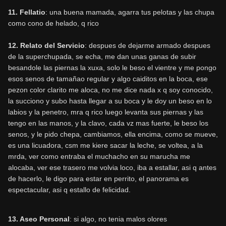
11. Fellatio
: una buena mamada, agarra tus pelotas y las chupa
como cono de helado, q rico
12. Relato del Servicio
: despues de dejarme armado despues
de la superchupada, se echa, me dan unas ganas de subir
besandole las piernas la xuxa, solo le beso el vientre y me pongo
esos senos de tamañao regular y algo caiditos en la boca, ese
pezon color clarito me aloca, no me dice nada x q soy conocido,
la succiono y subo hasta llegar a su boca y le doy un beso en lo
labios y la penetro, mra q rico luego levanta sus piernas y las
tengo en las manos, y la clavo, cada vz mas fuerte, le beso los
senos, y le pido chepa, cambiamos, ella encima, como se mueve,
es una licuadora, csm me kiere sacar la leche, se voltea, a la
mrda, ver como entraba el muchacho en su marucha me
alocaba, ver ese trasero me volvia loco, iba a estallar, asi q antes
de hacerlo, le digo para estar en perrito, el panorama es
espectacular, asi q estallo de felicidad.
13. Aseo Personal
: si algo, no tenia malos olores