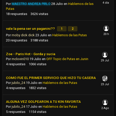
Por
MAESTRO ANDREA PIRLO
28 Julio
en
Hablemos de las
Putas
18
respuestas
3626
visitas
vale la pena ser un paganini??
1
2
Por
moby dick dick
23 Julio
en
Hablemos de las Putas
20
respuestas
3188
visitas
Zoe - Paris Hot - Gorda y sucia
Por
mclovin010
19 Julio
en
OFF Topic de Putas en Junin
4
respuestas
1066
visitas
COMO FUE EL PRIMER SERVICIO QUE HIZO TU CASERA
Por
jubilo_24
19 Julio
en
Hablemos de las Putas
4
respuestas
1832
visitas
ALGUNA VEZ GOLPEARON A TU KIN FAVORITA
Por
jubilo_24
17 Julio
en
Hablemos de las Putas
5
respuestas
1154
visitas