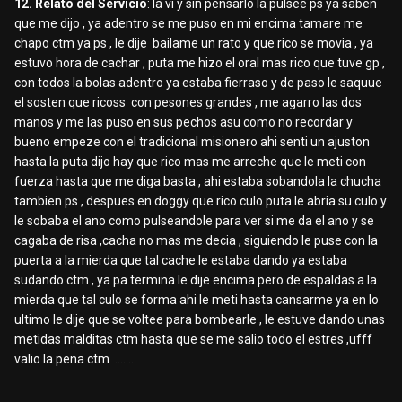
12. Relato del Servicio
: la vi y sin pensarlo la pulsee ps ya saben
que me dijo , ya adentro se me puso en mi encima tamare me
chapo ctm ya ps , le dije bailame un rato y que rico se movia , ya
estuvo hora de cachar , puta me hizo el oral mas rico que tuve gp ,
con todos la bolas adentro ya estaba fierraso y de paso le saquue
el sosten que ricoss con pesones grandes , me agarro las dos
manos y me las puso en sus pechos asu como no recordar y
bueno empeze con el tradicional misionero ahi senti un ajuston
hasta la puta dijo hay que rico mas me arreche que le meti con
fuerza hasta que me diga basta , ahi estaba sobandola la chucha
tambien ps , despues en doggy que rico culo puta le abria su culo y
le sobaba el ano como pulseandole para ver si me da el ano y se
cagaba de risa ,cacha no mas me decia , siguiendo le puse con la
puerta a la mierda que tal cache le estaba dando ya estaba
sudando ctm , ya pa termina le dije encima pero de espaldas a la
mierda que tal culo se forma ahi le meti hasta cansarme ya en lo
ultimo le dije que se voltee para bombearle , le estuve dando unas
metidas malditas ctm hasta que se me salio todo el estres ,ufff
valio la pena ctm .......