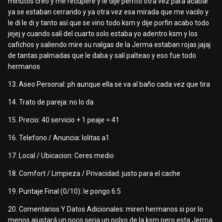
minutos creo y me recupere y le dije perrito otra vez para acabar
ya se estaban cerrando y ya otra vez esa mirada que me vacilo y
le di le di y tanto así que se vino todo ksm y dije porfin acabo todo
jejej y cuando salí del cuarto solo estaba yo adentro ksm y los
cafichos y saliendo mire su nalgas de la Jerma estaban rojas jajaj
de tantas palmadas que le daba y salí palteao y eso fue todo
hermanos
13. Aseo Personal: ph aunque ella se va al baño cada vez que tira
14. Trato de pareja: no lo da
15. Precio: 40 servicio + 1 peaje = 41
16. Telefono / Anuncia: lolitas a1
17. Local / Ubicacion: Ceres medio
18. Comfort / Limpieza / Privacidad: justo para el cache
19. Puntaje Final (0/10): le pongo 6.5
20. Comentarios Y Datos Adicionales: miren hermanos si por lo
menos ajustará un poco seria un polvo de la ksm pero esta Jerma