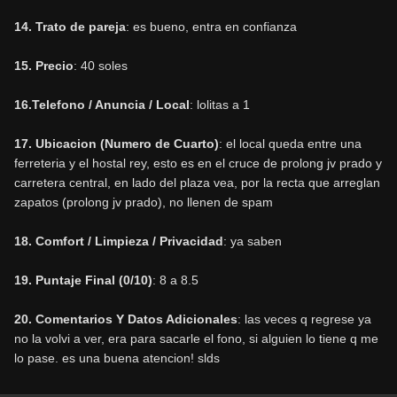
14. Trato de pareja
: es bueno, entra en confianza
15. Precio
: 40 soles
16.Telefono / Anuncia / Local
: lolitas a 1
17. Ubicacion (Numero de Cuarto)
: el local queda entre una
ferreteria y el hostal rey, esto es en el cruce de prolong jv prado y
carretera central, en lado del plaza vea, por la recta que arreglan
zapatos (prolong jv prado), no llenen de spam
18. Comfort / Limpieza / Privacidad
: ya saben
19. Puntaje Final (0/10)
: 8 a 8.5
20. Comentarios Y Datos Adicionales
: las veces q regrese ya
no la volvi a ver, era para sacarle el fono, si alguien lo tiene q me
lo pase. es una buena atencion! slds