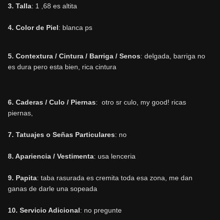
3. Talla
: 1 ,68 es altita
4. Color de Piel
: blanca ps
5. Contextura / Cintura / Barriga / Senos
: delgada, barriga no
es dura pero esta bien, rica cintura
6. Caderas / Culo / Piernas
: otro sr culo, my good! ricas
piernas,
7. Tatuajes o Señas Particulares
: no
8. Apariencia / Vestimenta
: usa lenceria
9. Papita
: taba rasurada es cremita toda esa zona, me dan
ganas de darle una sopeada
10. Servicio Adicional
: no pregunte