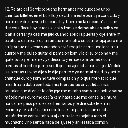
12. Relato del Servicio: bueno hermanos me quedaba unos
cuantos billetes en el bolsillo y decidí ir a este point ya conocido y
mirar que de nuevo y buscar a leydi pero no la encontré así que
dije esta flaca hoy le toca si o si y ksm se demoraba en salir y ya
iban a cerrar ya casi me jalo cuando abrió la puerta y dije entre mi
es ahora o nunca y de arranque me metí a su cuarto jajaj pero me
salí porque no venia y cuando volvió me jalo como una loca a su
cuarto y me quizo quitar el pantalón ksm y le di su propina y me
quite todo y el mamey ya descrito y empezó la jornada con
piernas al hombro ptm y sentí que no ajustaba aún así juntándole
las piernas ta won dije y le dije perrito y ya normal me dijo y ahí le
chanque duro y ksm no tuve compasión y lo que me vacilo que
mientras la daba con toda mis fuerzas las envestidas más
brutales que di en este año jeje me miraba como una actriz porno
métela mas duro me decía ksm hasta que me canse la cintura
nunca me paso pero es así hermanos y le dije súbete en mi
encima y se subió salto como loca ksm parecía que estaba
matándome con su rabo jajaj ksm se lo trabajaba todo el
muchacho y no sentía nada de ajuste y ahí estaba como 5