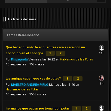
Ir a la lista de temas
Temas Relacionados
Que hacer cuando te encuentras cara a cara con un
conocido en el chongo?
1
2
Por
Pingagorda
Viernes a las 16:22
en
Hablemos de las Putas
15
respuestas
753
visitas
tus amigas saben que vas de putas?
1
2
Por
MAESTRO ANDREA PIRLO
Martes a las 13:40
en
Hablemos de las Putas
16
respuestas
1558
visitas
hermanos que pagan por tomar con putas
1
2