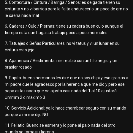
5. Contextura / Cintura / Barriga / Senos: es delgada tienen su
cinturita y no vi barriga pero le falta endurecerlo un poco de gm no
le caería nada mal
6. Caderas / Culo / Piernas: tiene su cadera buen culo aunque el
tiempo esta que haga su trabajo poco a poco normales
7. Tatuajes o Señas Particulares: no vi tatus y vi un lunar en su
cintura creo jeje
8. Apariencia / Vestimenta: me recibió con un hilo negro y un
brasier rosado
9. Papita: bueno hermanos les diré que no soy chipi y eso gracias a
mi padre que le agradesco por la herencia que me dio y pero ese
papa esta usada que no ajusta casi nada del 1 al 10 ajustará
Ummm 2 o maximo 3
10. Servicio Adicional: ya lo hace chambear seguro con su marido
porque a mi me dijo NO
11. Fellatio: Bueno se esmera y lo pone al palo nada del otro
mundo se toma su tiempo