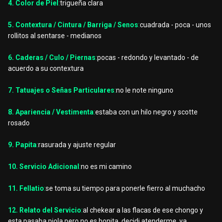
4. Color de Piel
:
trigueña clara
5. Contextura / Cintura / Barriga / Senos
:
cuadrada - poca - unos
rollitos al sentarse - medianos
6. Caderas / Culo / Piernas
:
pocas - redondo y levantado - de
acuerdo a su contextura
7. Tatuajes o Señas Particulares
:
no le note ninguno
8. Apariencia / Vestimenta
:
estaba con un hilo negro y scotte
rosado
9. Papita
:
rasurada y ajuste regular
10. Servicio Adicional
:
no es mi camino
11. Fellatio
:
se toma su tiempo para ponerle fierro al muchacho
12. Relato del Servicio
:
al chekear a las flacas de ese chongo y
esta pasaba piola pero no es bonita, decidi atenderme, ya