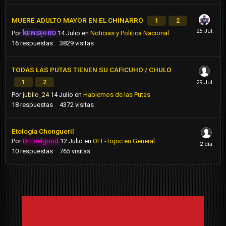
MUERE ADULTO MAYOR EN EL CHINARRO
1
2
Por
KENSHIRO
14 Julio
en
Noticias y Politica Nacional
16
respuestas
3829
visitas
TODAS LAS PUTAS TIENEN SU CAFICUHO / CHULO
1
2
Por
jubilo_24
14 Julio
en
Hablemos de las Putas
18
respuestas
4372
visitas
Etología Chongueril
Por
Dr.Feelgood
12 Julio
en
OFF-Topic en General
10
respuestas
765
visitas