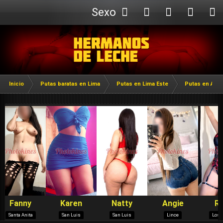
Sexo
Webcam
Inicio
Putas baratas en Lima
Putas en Lima Este
Putas en ATE V