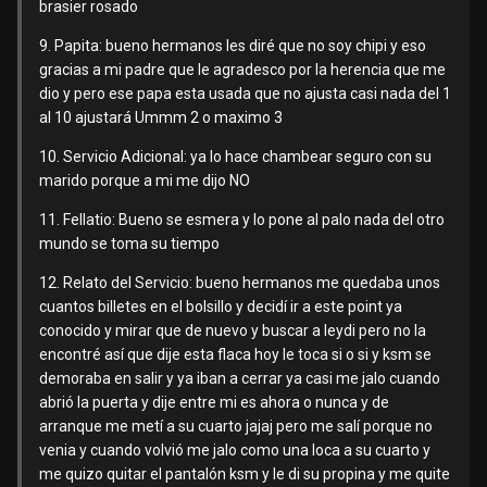
brasier rosado
9. Papita: bueno hermanos les diré que no soy chipi y eso
gracias a mi padre que le agradesco por la herencia que me
dio y pero ese papa esta usada que no ajusta casi nada del 1
al 10 ajustará Ummm 2 o maximo 3
10. Servicio Adicional: ya lo hace chambear seguro con su
marido porque a mi me dijo NO
11. Fellatio: Bueno se esmera y lo pone al palo nada del otro
mundo se toma su tiempo
12. Relato del Servicio: bueno hermanos me quedaba unos
cuantos billetes en el bolsillo y decidí ir a este point ya
conocido y mirar que de nuevo y buscar a leydi pero no la
encontré así que dije esta flaca hoy le toca si o si y ksm se
demoraba en salir y ya iban a cerrar ya casi me jalo cuando
abrió la puerta y dije entre mi es ahora o nunca y de
arranque me metí a su cuarto jajaj pero me salí porque no
venia y cuando volvió me jalo como una loca a su cuarto y
me quizo quitar el pantalón ksm y le di su propina y me quite