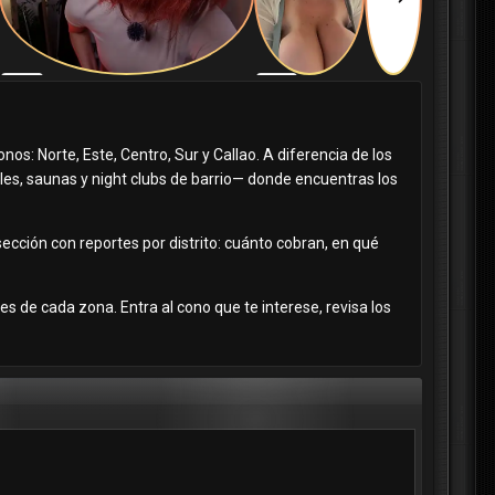
os: Norte, Este, Centro, Sur y Callao. A diferencia de los
tales, saunas y night clubs de barrio— donde encuentras los
sección con reportes por distrito: cuánto cobran, en qué
s de cada zona. Entra al cono que te interese, revisa los