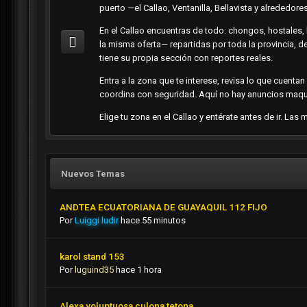
puerto —el Callao, Ventanilla, Bellavista y alrededo
En el Callao encuentras de todo: chongos, hostales, 
la misma oferta— repartidas por toda la provincia, d
tiene su propia sección con reportes reales.
Entra a la zona que te interese, revisa lo que cuenta
coordina con seguridad. Aquí no hay anuncios maqui
Elige tu zona en el Callao y entérate antes de ir. La
Nuevos Temas
ANDTEA ECUATORIANA DE GUAYAQUIL 112 FIJO
Por
Luiggi ludir
hace 55 minutos
karol stand 153
Por
luguind35
hace 1 hora
Alexa voluptuosa culona tetona