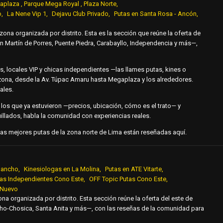
aplaza , Parque Mega Royal , Plaza Norte
o
La Nene Vip 1
Dejavu Club Privado
Putas en Santa Rosa - Ancón
 zona organizada por distrito.
Esta es la sección que reúne la oferta
de
n Martín de Porres,
Puente Piedra, Carabayllo,
Independencia y más—,
s, locales VIP y chicas
independientes —las llames putas, kines
o
 zona, desde la
Av. Túpac Amaru hasta Megaplaza y los
alrededores.
ales.
 los que ya
estuvieron —precios, ubicación, cómo es
el trato— y
illados, habla
la comunidad con experiencias reales.
 Las mejores putas
de la zona norte de Lima están
reseñadas aquí.
igancho
Kinesiologas en La Molina
Putas en ATE Vitarte
as Independientes Cono Este
OFF Topic Putas Cono Este
 Nuevo
zona organizada por distrito. Esta sección reúne la oferta del este de
cho-Chosica, Santa Anita y más—, con las reseñas de la comunidad para