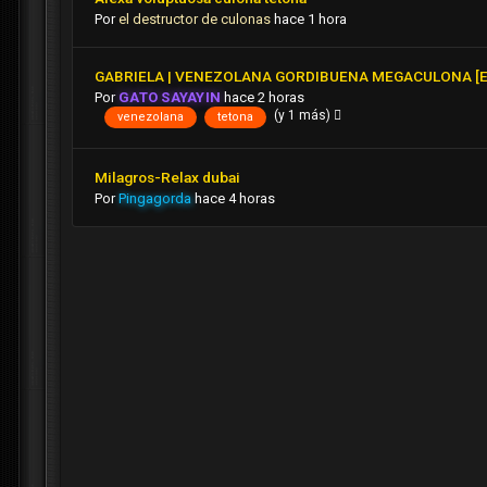
Por
el destructor de culonas
hace 1 hora
GABRIELA | VENEZOLANA GORDIBUENA MEGACULONA [
Por
GATO SAYAYIN
hace 2 horas
(y 1 más)
venezolana
tetona
Milagros-Relax dubai
Por
Pingagorda
hace 4 horas