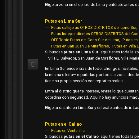
Elige tu zona en el centro de Lima y entérate antes d
Putas en Lima Sur
Putas callejeras OTROS DISTRITOS del cono Sur
Putas Independientes OTROS DISTRITOS del Con
OFF Topic Putas del Cono Sur de Lima
Putas en 
Putas en San Juan De Miraflores
Putas en Villa 
Si buscas
putas en Lima Sur
, aquí tienes toda la z
—Villa El Salvador, San Juan de Miraflores, Villa Ma
En Lima Sur encuentras de todo: chongos, hostales, 
la misma oferta— repartidas por toda la zona, desde
tiene su propia sección con reportes reales.
Entra al distrito que te interese, revisa lo que cuent
coordina con seguridad. Aquí no hay anuncios maqui
Elige tu distrito en Lima Sur y entérate antes de ir.
Putas en el Callao
Putas en Ventanilla
Si buscas
putas en el Callao
, aquí tienes toda la p