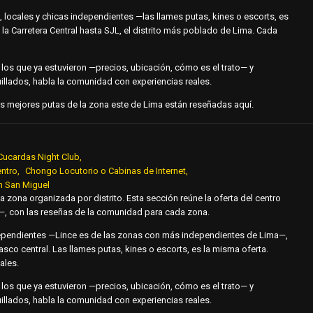
 locales y chicas independientes —las llames putas, kines o escorts, es
la Carretera Central hasta SJL, el distrito más poblado de Lima. Cada
an los que ya estuvieron —precios, ubicación, cómo es el trato— y
llados, habla la comunidad con experiencias reales.
. Las mejores putas de la zona este de Lima están reseñadas aquí.
Cucardas Night Club
ntro
Chongo Locutorio o Cabinas de Internet
n San Miguel
 la zona organizada por distrito. Esta sección reúne la oferta del centro
s—, con las reseñas de la comunidad para cada zona.
dependientes —Lince es de las zonas con más independientes de Lima—,
casco central. Las llames putas, kines o escorts, es la misma oferta.
ales.
an los que ya estuvieron —precios, ubicación, cómo es el trato— y
llados, habla la comunidad con experiencias reales.