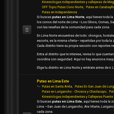
Kinesiologas independientes y callejeras de Meg
OFF Topic Putas Cono Norte
Putas en Carabayll
Putas en Independencia
Si buscas
putas en Lima Norte
, aquí tienes
toda la
los conos del norte de Lima —Los
Olivos, Comas, Sa
con las reseñas
de la comunidad para cada zona.
En
Lima Norte encuentras de todo: chongos,
hostale
escorts, es la misma oferta—
repartidas por toda la
Cada distrito tiene su
propia sección con reportes re
Entra al distrito que te interese,
revisa lo que cuentan
coordina con seguridad.
Aquí no hay anuncios maqu
Elige tu distrito en Lima Norte y
entérate antes de ir.
Putas en Lima Este
Putas en Santa Anita
Putas En San Juan de Lur
Putas en Lurigancho - Chosica y Chaclacayo
Put
Kinesiologas independientes y Callejeras Puente
Si buscas
putas en Lima Este
, aquí tienes toda la 
Lima —San Juan de Lurigancho, Ate Vitarte, Lurigan
cada zona.