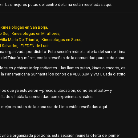
e ir. Las mejores putas del centro de Lima están reseñadas aquí.
Kinesiologas en San Borja
o Sur
Kinesiologas en Miraflores
Villa María Del Triunfo
Kinesiologas en Surco
El Salvador
El EDEN de Lurin
ona organizada por distrito. Esta sección reúne la oferta del sur de Lima
ría del Triunfo y más—, con las reseñas de la comunidad para cada zona.
locales y chicas independientes —las llames putas, kines o escorts, es
 la Panamericana Sur hasta los conos de VES, SJM y VMT. Cada distrito
an los que ya estuvieron —precios, ubicación, cómo es el trato— y
llados, habla la comunidad con experiencias reales.
 Las mejores putas de la zona sur de Lima están reseñadas aquí.
rovincia organizada por zona. Esta sección reúne la oferta del primer