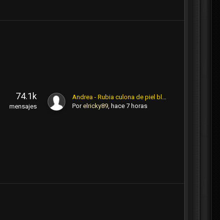
74.1k
Andrea - Rubia culona de piel blanca / CineStar
Por
elricky89
,
hace 7 horas
mensajes