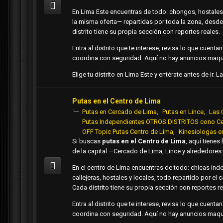
En Lima Este encuentras de todo: chongos, hostales,
la misma oferta— repartidas por toda la zona, desde 
distrito tiene su propia sección con reportes reales.
Entra al distrito que te interese, revisa lo que cuent
coordina con seguridad. Aquí no hay anuncios maqui
Elige tu distrito en Lima Este y entérate antes de ir
Putas en el Centro de Lima
Putas en Cercado de Lima
Putas en Lince
Las 
Putas Independientes OTROS DISTRITOS cono Ce
OFF Topic Putas Centro de Lima
Kinesiologas e
Si buscas
putas en el Centro de Lima
, aquí tienes
de la capital —Cercado de Lima, Lince y alrededore
En el centro de Lima encuentras de todo: chicas in
callejeras, hostales y locales, todo repartido por el 
Cada distrito tiene su propia sección con reportes re
Entra al distrito que te interese, revisa lo que cuent
coordina con seguridad. Aquí no hay anuncios maqui