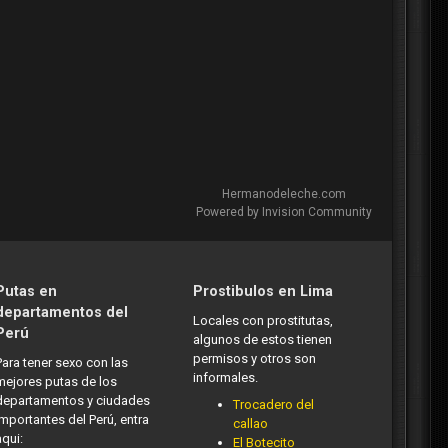
Hermanodeleche.com
Powered by Invision Community
Putas en
Prostibulos en Lima
departamentos del
Locales con prostitutas,
Perú
algunos de estos tienen
permisos y otros son
Para tener sexo con las
informales.
mejores putas de los
departamentos y ciudades
Trocadero del
importantes del Perú, entra
callao
aqui:
El Botecito