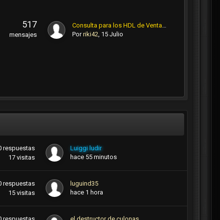
517
Consulta para los HDL de Ventanilla, qué tal es el Hs Pez?
Por
riki42
,
15 Julio
mensajes
0
respuestas
Luiggi ludir
hace 55 minutos
17
visitas
0
respuestas
luguind35
hace 1 hora
15
visitas
0
respuestas
el destructor de culonas