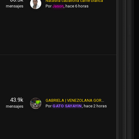
Natasha caballona carne blanca
Por
Jason
,
hace 6 horas
mensajes
43.9k
GABRIELA | VENEZOLANA GORDIBUENA MEGACULONA [EX-METRO HACIENDA]
Por
GATO SAYAYIN
,
hace 2 horas
mensajes