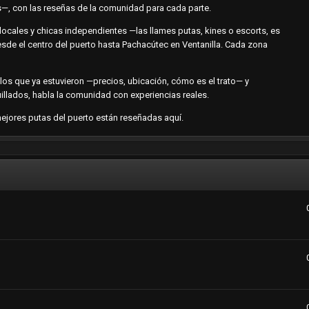
res—, con las reseñas de la comunidad para cada parte.
locales y chicas independientes —las llames putas, kines o escorts, es
esde el centro del puerto hasta Pachacútec en Ventanilla. Cada zona
n los que ya estuvieron —precios, ubicación, cómo es el trato— y
llados, habla la comunidad con experiencias reales.
s mejores putas del puerto están reseñadas aquí.