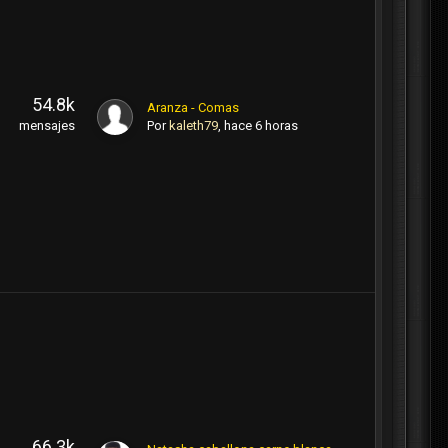
54.8k
Aranza - Comas
Por
kaleth79
,
hace 6 horas
mensajes
66.3k