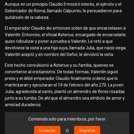
Aunque en un principio Claudio II mostró interés, el ejército y el
Gobernador de Roma, llamado Calpurnio, le persuadieron para
quitárselo de la cabeza.
El emperador Claudio dio entonces orden de que encarcelasen a
Valentín. Entonces, el oficial Asterius, encargado de encarcelarle,
quiso ridiculizar y poner a prueba a Valentín. Le retó a que
devolviese la vista a una hija suya, llamada Julia, que nació ciega.
Valentín aceptó y en nombre del Señor, le devolvió la vista.
Este hecho convulsionó a Asterius y su familia, quienes se
convirtieron al cristianismo. De todas formas, Valentín siguió
preso y el débil emperador Claudio finalmente ordenó que lo
martirizaran y ejecutaran el 14 de febrero del año 270. La joven
Julia, agradecida al santo, plantó un almendro de flores rosadas
junto a su tumba. De ahí que el almendro sea símbolo de amor y
amistad duraderos.
Contenido solo para miembros, por favor
Conectar
O
Registrar