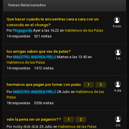
Temas Relacionados
Que hacer cuando te encuentras cara a cara con un
conocido en el chongo?
Por
Pingagorda
Ayer a las 16:22
en
Hablemos de las Putas
14
respuestas
521
visitas
tus amigas saben que vas de putas?
Por
MAESTRO ANDREA PIRLO
Martes a las 13:40
en
Hablemos de las Putas
14
respuestas
1412
visitas
hermanos que pagan por tomar con putas
1
2
Por
MAESTRO ANDREA PIRLO
28 Julio
en
Hablemos de las
Putas
18
respuestas
3556
visitas
vale la pena ser un paganini??
1
2
Por
moby dick dick
23 Julio
en
Hablemos de las Putas