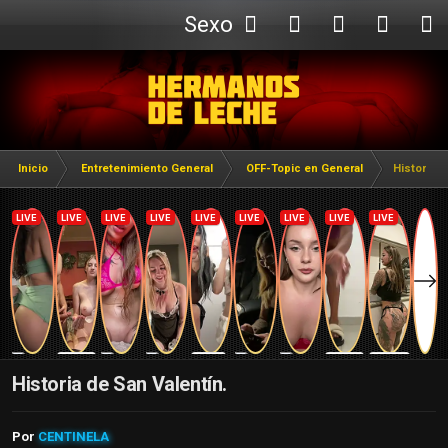
Sexo
Webcam
Inicio
Entretenimiento General
OFF-Topic en General
Historia d
Historia de San Valentín.
Por
CENTINELA