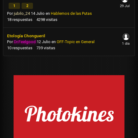
1
2
Por
jubilo_24
14 Julio
en
Hablemos de las Putas
18
respuestas
4298
visitas
Etología Chongueril
Por
Dr.Feelgood
12 Julio
en
OFF-Topic en General
10
respuestas
739
visitas