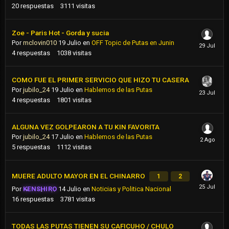
20
respuestas
3111
visitas
Zoe - Paris Hot - Gorda y sucia
Por
mclovin010
19 Julio
en
OFF Topic de Putas en Junin
4
respuestas
1038
visitas
COMO FUE EL PRIMER SERVICIO QUE HIZO TU CASERA
Por
jubilo_24
19 Julio
en
Hablemos de las Putas
4
respuestas
1801
visitas
ALGUNA VEZ GOLPEARON A TU KIN FAVORITA
Por
jubilo_24
17 Julio
en
Hablemos de las Putas
5
respuestas
1112
visitas
MUERE ADULTO MAYOR EN EL CHINARRO
1
2
Por
KENSHIRO
14 Julio
en
Noticias y Politica Nacional
16
respuestas
3781
visitas
TODAS LAS PUTAS TIENEN SU CAFICUHO / CHULO