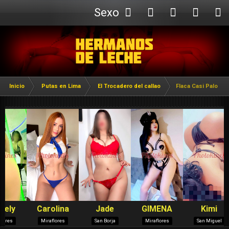
Sexo
Webcam
Inicio
Putas en Lima
El Trocadero del callao
Flaca Casi Palo Sec