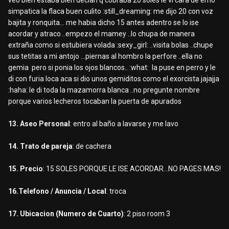
veo bien estaba bien decian q cobraba 20 soles le vi cara de emo
simpatica la flaca buen culito :still_dreaming: me dijo 20 con voz
bajita y ronquita... me habia dicho 15 antes adentro se lo ise
acordar y atraco ..empezo el mamey ..lo chupa de manera
extraña como si estubiera volada :sexy_girl: ..visita bolas ..chupe
sus tetitas a mi antojo ...piernas al hombro la perfore ..ella no
gemia pero si ponia los ojos blancos.. :what: la puse en perro y le
di con furia loca aca si dio unos gemiditos como el exorcista jajajja
:haha: le di toda la mazamorra blanca ..no pregunte nombre
porque varios lecheros tocaban la puerta de apurados
13. Aseo Personal
: entro al baño a lavarse y me lavo
14. Trato de pareja
: de cachera
15. Precio
: 15 SOLES PORQUE LE ISE ACORDAR...NO PAGES MAS!
16.Telefono / Anuncia / Local
: troca
17. Ubicacion (Numero de Cuarto)
: 2 piso room 3