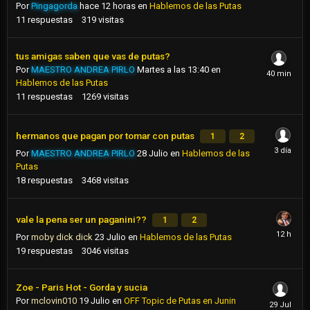
Por
Pingagorda
hace 12 horas
en
Hablemos de las Putas
11
respuestas
319
visitas
tus amigas saben que vas de putas?
Por
MAESTRO ANDREA PIRLO
Martes a las 13:40
en
Hablemos de las Putas
11
respuestas
1269
visitas
hermanos que pagan por tomar con putas
1
2
Por
MAESTRO ANDREA PIRLO
28 Julio
en
Hablemos de las
Putas
18
respuestas
3468
visitas
vale la pena ser un paganini??
1
2
Por
moby dick dick
23 Julio
en
Hablemos de las Putas
19
respuestas
3046
visitas
Zoe - Paris Hot - Gorda y sucia
Por
mclovin010
19 Julio
en
OFF Topic de Putas en Junin