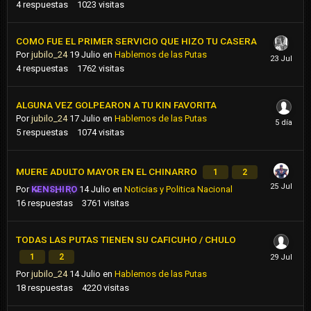
4
respuestas
1023
visitas
COMO FUE EL PRIMER SERVICIO QUE HIZO TU CASERA
Por
jubilo_24
19 Julio
en
Hablemos de las Putas
4
respuestas
1762
visitas
ALGUNA VEZ GOLPEARON A TU KIN FAVORITA
Por
jubilo_24
17 Julio
en
Hablemos de las Putas
5
respuestas
1074
visitas
MUERE ADULTO MAYOR EN EL CHINARRO
1
2
Por
KENSHIRO
14 Julio
en
Noticias y Politica Nacional
16
respuestas
3761
visitas
TODAS LAS PUTAS TIENEN SU CAFICUHO / CHULO
1
2
Por
jubilo_24
14 Julio
en
Hablemos de las Putas
18
respuestas
4220
visitas