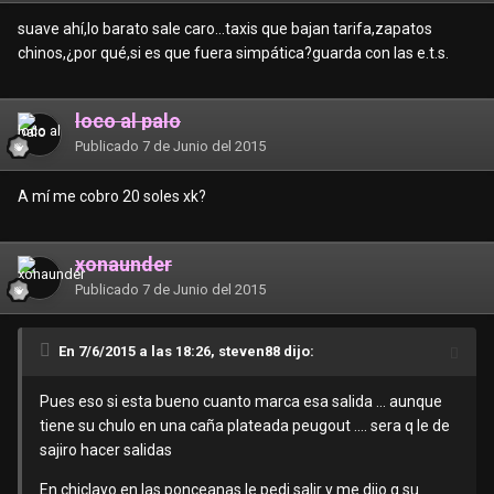
suave ahí,lo barato sale caro...taxis que bajan tarifa,zapatos
chinos,¿por qué,si es que fuera simpática?guarda con las e.t.s.
loco al palo
Publicado
7 de Junio del 2015
A mí me cobro 20 soles xk?
xonaunder
Publicado
7 de Junio del 2015
En 7/6/2015 a las 18:26, steven88 dijo:
Pues eso si esta bueno cuanto marca esa salida ... aunque
tiene su chulo en una caña plateada peugout .... sera q le de
sajiro hacer salidas
En chiclayo en las ponceanas le pedi salir y me dijo q su