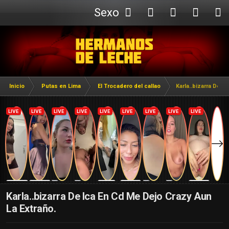
Sexo
Webcam
Inicio
Putas en Lima
El Trocadero del callao
Karla..bizarra De I
Karla..bizarra De Ica En Cd Me Dejo Crazy Aun
La Extraño.