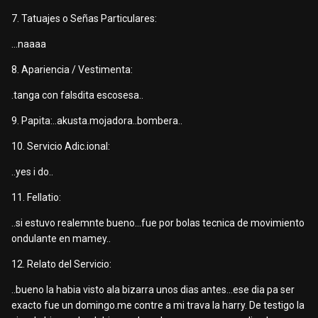
7. Tatuajes o Señas Particulares:
...naaaa
8. Apariencia / Vestimenta:
.tanga con falsdita escosesa..
9. Papita:..akusta.mojadora..bombera..
10. Servicio Adic.ional:
..yes i do..
11. Fellatio:
..si estuvo realemnte bueno...fue por bolas tecnica de movimiento
ondulante en mamey..
12. Relato del Servicio:
..bueno la habia visto ala bizarra unos dias antes...ese dia pa ser
exacto fue un domingo.me contre a mi trava la harry. De testigo la