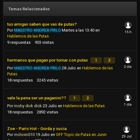
Temas Relacionados
tus amigas saben que vas de putas?
Por
MAESTRO ANDREA PIRLO
Martes a las 13:40
en
Hablemos de las Putas
9
respuestas
903
visitas
hermanos que pagan por tomar con putas
1
2
Por
MAESTRO ANDREA PIRLO
28 Julio
en
Hablemos de las
Putas
18
respuestas
3245
visitas
vale la pena ser un paganini??
1
2
Por
moby dick dick
23 Julio
en
Hablemos de las Putas
18
respuestas
2892
visitas
Zoe - Paris Hot - Gorda y sucia
Por
mclovin010
19 Julio
en
OFF Topic de Putas en Junin