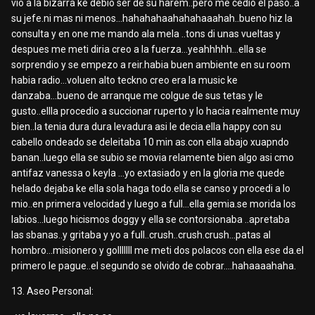
vio a la bizarra ke debio ser de su harem..pero me cedio el paso..a
su jefe.ni mas ni menos...hahahahaahahahaaahah..bueno hiz la
consulta y en one me mando ala mela ..tons di unas vueltas y
despues me meti diria creo a la fuerza...yeahhhhh...ella se
sorprendio y se empezo a reir.habia buen ambiente en su room
habia radio...voluen alto teckno creo era la music ke
danzaba...bueno de arranque me colgue de sus tetas y le
gusto..ellla procedio a succionar ruperto y lo hacia realmente muy
bien..la tenia dura dura levadura asi le decia.ella happy con su
cabello ondeado se deleitaba 10 min as.con ella abajo xuapndo
banan..luego ella se subio se movia relamente bien algo asi cmo
antifaz vanessa o keyla ...yo extasiado y en la gloria me quede
helado dejaba ke ella sola haga todo.ella se canso y procedi a lo
mio..en primera velocidad y luego a full...ella gemia.se morida los
labios...luego hicismos doggy y ella se contorsionaba ..apretaba
las sbanas..y gritaba y yo a full..crush..crush.crush...patas al
hombro...misionero y golllllll me meti dos polacos con ella ese da.el
primero le pague..el segundo se olvido de cobrar....hahaaaahaha.
13. Aseo Personal: