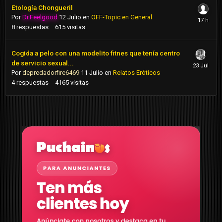
Etología Chongueril
Por
Dr.Feelgood
12 Julio
en
OFF-Topic en General
8
respuestas
615
visitas
Cogida a pelo con una modelito fitnes que tenía centro
de servicio sexual...
Por
depredadorfire6469
11 Julio
en
Relatos Eróticos
4
respuestas
4165
visitas