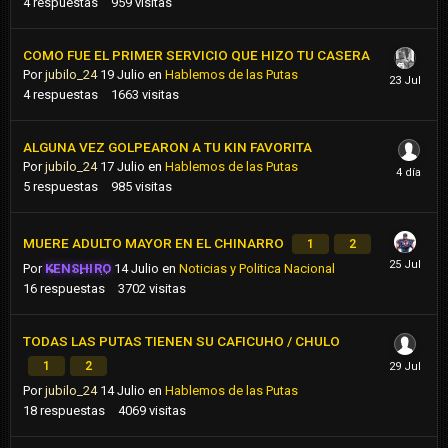
4
respuestas
959
visitas
COMO FUE EL PRIMER SERVICIO QUE HIZO TU CASERA
Por
jubilo_24
19 Julio
en
Hablemos de las Putas
4
respuestas
1663
visitas
ALGUNA VEZ GOLPEARON A TU KIN FAVORITA
Por
jubilo_24
17 Julio
en
Hablemos de las Putas
5
respuestas
985
visitas
MUERE ADULTO MAYOR EN EL CHINARRO
1
2
Por
KENSHIRO
14 Julio
en
Noticias y Politica Nacional
16
respuestas
3702
visitas
TODAS LAS PUTAS TIENEN SU CAFICUHO / CHULO
1
2
Por
jubilo_24
14 Julio
en
Hablemos de las Putas
18
respuestas
4069
visitas