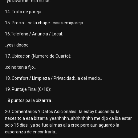
..yo lavarme ..ella no se..
14. Trato de pareja:
15. Precio:...no la chape...casi.semipareja..
16.Telefono / Anuncia / Local:
..yes i doooo.
17. Ubicacion (Numero de Cuarto):
.cd no tenia fijo..
18. Comfort / Limpieza / Privacidad:..la del medio..
19. Puntaje Final (0/10):
...8 puntos pa la bizarrra..
20. Comentarios Y Datos Adicionales:..la estoy buscando..la
necesito a esa bizarra..yeahhhhh..ahhhhhhhh me dijo qe iba estar
solo 15 dias...ya se fue al mas alla creo.pero aun aguardo la
esperanza de encontrarla..