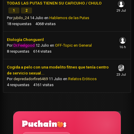
TODAS LAS PUTAS TIENEN SU CAFICUHO / CHULO
1
2
Por
jubilo_24
14 Julio
en
Hablemos de las Putas
18
respuestas
4068
visitas
Etología Chongueril
Por
Dr.Feelgood
12 Julio
en
OFF-Topic en General
8
respuestas
614
visitas
Cogida a pelo con una modelito fitnes que tenía centro
de servicio sexual...
Por
depredadorfire6469
11 Julio
en
Relatos Eróticos
4
respuestas
4161
visitas