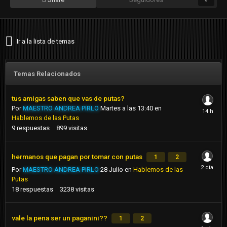
Ir a la lista de temas
Temas Relacionados
tus amigas saben que vas de putas?
Por
MAESTRO ANDREA PIRLO
Martes a las 13:40
en
Hablemos de las Putas
9
respuestas
899
visitas
hermanos que pagan por tomar con putas
1
2
Por
MAESTRO ANDREA PIRLO
28 Julio
en
Hablemos de las
Putas
18
respuestas
3238
visitas
vale la pena ser un paganini??
1
2