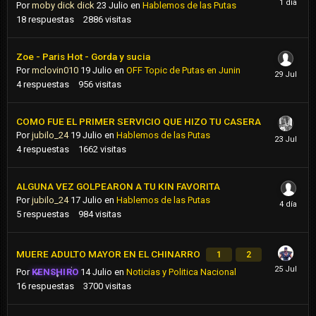
Por
moby dick dick
23 Julio
en
Hablemos de las Putas
18
respuestas
2886
visitas
Zoe - Paris Hot - Gorda y sucia
Por
mclovin010
19 Julio
en
OFF Topic de Putas en Junin
4
respuestas
956
visitas
COMO FUE EL PRIMER SERVICIO QUE HIZO TU CASERA
Por
jubilo_24
19 Julio
en
Hablemos de las Putas
4
respuestas
1662
visitas
ALGUNA VEZ GOLPEARON A TU KIN FAVORITA
Por
jubilo_24
17 Julio
en
Hablemos de las Putas
5
respuestas
984
visitas
MUERE ADULTO MAYOR EN EL CHINARRO
1
2
Por
KENSHIRO
14 Julio
en
Noticias y Politica Nacional
16
respuestas
3700
visitas